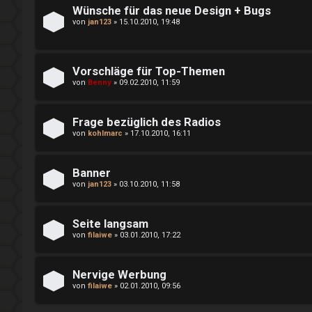
i
m
Wünsche für das neue Design + Bugs
von
jan123
»
15.10.2010, 19:48
e
e
r
i
Vorschläge für Top-Themen
e
n
von
Benny
»
09.02.2010, 11:59
n
↳
Frage bezüglich des Radios
von
kohlmarc
»
17.10.2010, 16:11
U
e
Banner
n
P
von
jan123
»
03.10.2010, 11:58
b
l
Seite langsam
e
a
von
filaiwe
»
03.01.2010, 17:22
a
y
Nervige Werbung
n
i
von
filaiwe
»
02.01.2010, 09:56
t
m