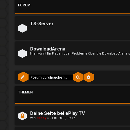
l
FORUM
↳
d
TS-Server
e
e
n
P
DownloadArena
l
Hier könnt Ihr Fragen oder Probleme über die Download-Arena s
R
a
e
y
Suche
Erweiterte Suche
g
A
i
l
THEMEN
s
l
t
g
Deine Seite bei ePlay TV
von
Benny
»
01.01.2010, 19:47
r
e