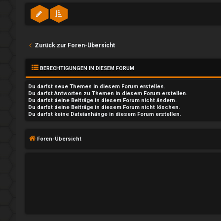
w
S
o
t
Zurück zur Foren-Übersicht
r
r
t
e
BERECHTIGUNGEN IN DIESEM FORUM
e
a
Du
darfst
neue Themen in diesem Forum erstellen.
Du
darfst
Antworten zu Themen in diesem Forum erstellen.
t
m
Du darfst deine Beiträge in diesem Forum
nicht
ändern.
Du darfst deine Beiträge in diesem Forum
nicht
löschen.
Du darfst
keine
Dateianhänge in diesem Forum erstellen.
e
↳
T
Foren-Übersicht
h
I
e
n
m
s
e
i