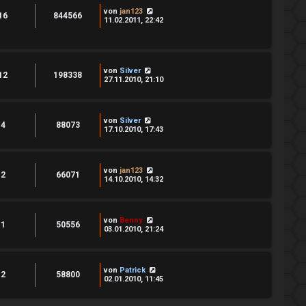
von
jan123
16
844566
11.02.2011, 22:42
von
Silver
12
198338
27.11.2010, 21:10
von
Silver
4
88073
17.10.2010, 17:43
von
jan123
2
66071
14.10.2010, 14:32
von
Benny
1
50556
03.01.2010, 21:24
von
Patrick
2
58800
02.01.2010, 11:45