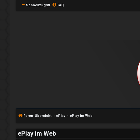
Schnellzugriff
FAQ
e
A
P
n
l
Foren-Übersicht
ePlay
ePlay im Web
m
a
ePlay im Web
e
y