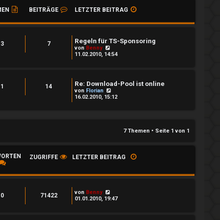
MEN
BEITRÄGE
LETZTER BEITRAG
Regeln für TS-Sponsoring
3
7
N
von
Benny
e
11.02.2010, 14:54
u
e
s
t
Re: Download-Pool ist online
e
1
14
N
von
Florian
r
e
16.02.2010, 15:12
B
u
e
e
i
s
t
t
r
e
a
7 Themen • Seite
1
von
1
r
g
B
e
i
ORTEN
ZUGRIFFE
LETZTER BEITRAG
t
r
a
g
von
Benny
0
71422
01.01.2010, 19:47