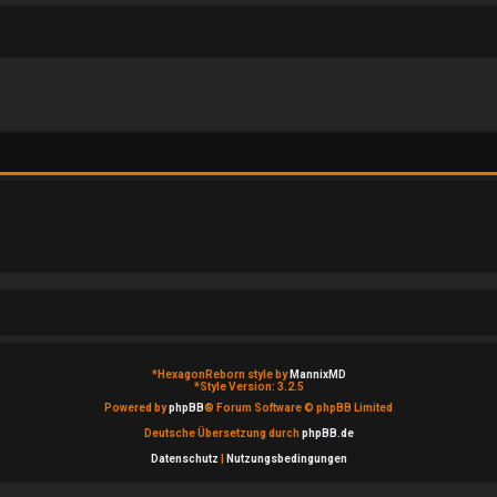
*
HexagonReborn style by
MannixMD
*
Style Version: 3.2.5
Powered by
phpBB
® Forum Software © phpBB Limited
Deutsche Übersetzung durch
phpBB.de
Datenschutz
|
Nutzungsbedingungen