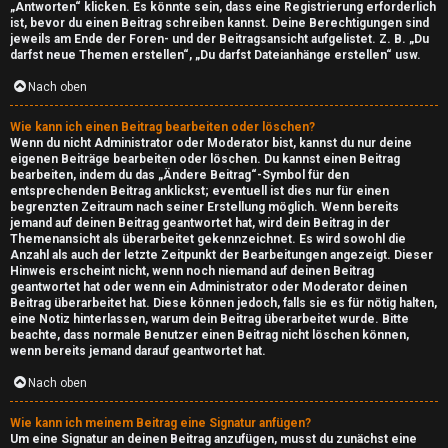
i
„Antworten“ klicken. Es könnte sein, dass eine Registrierung erforderlich
ist, bevor du einen Beitrag schreiben kannst. Deine Berechtigungen sind
jeweils am Ende der Foren- und der Beitragsansicht aufgelistet. Z. B. „Du
m
darfst neue Themen erstellen“, „Du darfst Dateianhänge erstellen“ usw.
W
Nach oben
e
Wie kann ich einen Beitrag bearbeiten oder löschen?
Wenn du nicht Administrator oder Moderator bist, kannst du nur deine
b
eigenen Beiträge bearbeiten oder löschen. Du kannst einen Beitrag
bearbeiten, indem du das „Ändere Beitrag“-Symbol für den
entsprechenden Beitrag anklickst; eventuell ist dies nur für einen
↳
begrenzten Zeitraum nach seiner Erstellung möglich. Wenn bereits
jemand auf deinen Beitrag geantwortet hat, wird dein Beitrag in der
Themenansicht als überarbeitet gekennzeichnet. Es wird sowohl die
Anzahl als auch der letzte Zeitpunkt der Bearbeitungen angezeigt. Dieser
T
Hinweis erscheint nicht, wenn noch niemand auf deinen Beitrag
geantwortet hat oder wenn ein Administrator oder Moderator deinen
S
Beitrag überarbeitet hat. Diese können jedoch, falls sie es für nötig halten,
eine Notiz hinterlassen, warum dein Beitrag überarbeitet wurde. Bitte
beachte, dass normale Benutzer einen Beitrag nicht löschen können,
-
wenn bereits jemand darauf geantwortet hat.
S
Nach oben
e
Wie kann ich meinem Beitrag eine Signatur anfügen?
Um eine Signatur an deinen Beitrag anzufügen, musst du zunächst eine