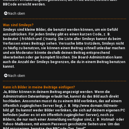
BBCode erreicht werden.
c
Nach oben
↳
Was sind Smileys?
Smileys sind kleine Bilder, die benutzt werden können, um ein Gefühl
auszudrücken. Für jeden Smiley gibt es einen kurzen Code, z. B.
bedeutet :) fröhlich und :( traurig. Die Liste aller Smileys kannst du beim
S
Verfassen eines Beitrags sehen. Versuche bitte trotzdem, Smileys nicht
zu häufig zu benutzen, sie können einen Beitrag schnell unlesbar machen
m
und ein Moderator könnte deshalb deinen Beitrag entsprechend
überarbeiten oder gar komplett löschen. Die Board-Administration kann
a
auch die Anzahl der Smileys begrenzen, die du in einem Beitrag benutzen
kannst.
l
Nach oben
l
Kann ich Bilder in meine Beiträge einfügen?
T
Ja, Bilder können in deinem Beitrag angezeigt werden. Wenn die
Administration Dateianhänge erlaubt hat, kannst du das Bild auch direkt
hochladen. Ansonsten musst du zu einem Bild verlinken, das auf einem
a
öffentlich zugänglichen Server liegt, z. B. http://www.domain.tld/mein-
bild.gif. Du kannst weder Bilder verlinken, die sich auf deinem eigenen PC
l
befinden (außer es ist ein öffentlich zugänglicher Server), noch zu
Bildern, die nur nach einer Anmeldung verfügbar sind, z. B. Hotmail- oder
k
Yahoo-Mailboxen, mit einem Passwort geschützte Seiten usw. Um das
Bild anzuzeigen, benutze den BBCode-Tag „[img]“.