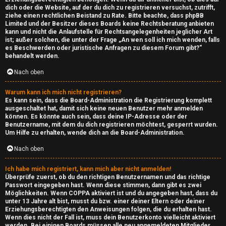
dich oder die Website, auf der du dich zu registrieren versuchst, zutrifft,
ziehe einen rechtlichen Beistand zu Rate. Bitte beachte, dass phpBB
Limited und der Besitzer dieses Boards keine Rechtsberatung anbieten
kann und nicht die Anlaufstelle für Rechtsangelegenheiten jeglicher Art
ist; außer solchen, die unter der Frage „An wen soll ich mich wenden, falls
es Beschwerden oder juristische Anfragen zu diesem Forum gibt?“
behandelt werden.
Nach oben
Warum kann ich mich nicht registrieren?
Es kann sein, dass die Board-Administration die Registrierung komplett
ausgeschaltet hat, damit sich keine neuen Benutzer mehr anmelden
können. Es könnte auch sein, dass deine IP-Adresse oder der
Benutzername, mit dem du dich registrieren möchtest, gesperrt wurden.
Um Hilfe zu erhalten, wende dich an die Board-Administration.
Nach oben
Ich habe mich registriert, kann mich aber nicht anmelden!
Überprüfe zuerst, ob du den richtigen Benutzernamen und das richtige
Passwort eingegeben hast. Wenn diese stimmen, dann gibt es zwei
Möglichkeiten. Wenn
COPPA
aktiviert ist und du angegeben hast, dass du
unter 13 Jahre alt bist, musst du bzw. einer deiner Eltern oder deiner
Erziehungsberechtigten den Anweisungen folgen, die du erhalten hast.
Wenn dies nicht der Fall ist, muss dein Benutzerkonto vielleicht aktiviert
werden. Bei einigen Boards müssen alle neu angemeldeten Mitglieder