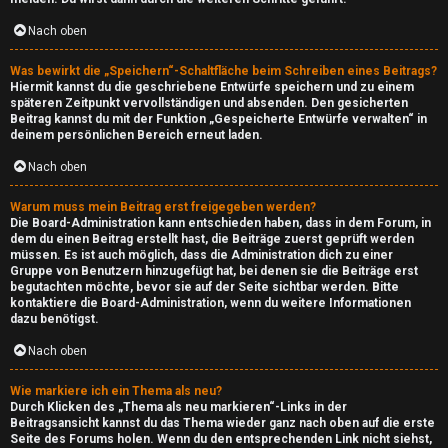
i
n
Nach oben
Was bewirkt die „Speichern“-Schaltfläche beim Schreiben eines Beitrags?
↳
Hiermit kannst du die geschriebene Entwürfe speichern und zu einem
späteren Zeitpunkt vervollständigen und absenden. Den gesicherten
Beitrag kannst du mit der Funktion „Gespeicherte Entwürfe verwalten“ in
deinem persönlichen Bereich erneut laden.
G
Nach oben
a
Warum muss mein Beitrag erst freigegeben werden?
m
Die Board-Administration kann entschieden haben, dass in dem Forum, in
dem du einen Beitrag erstellt hast, die Beiträge zuerst geprüft werden
i
müssen. Es ist auch möglich, dass die Administration dich zu einer
Gruppe von Benutzern hinzugefügt hat, bei denen sie die Beiträge erst
begutachten möchte, bevor sie auf der Seite sichtbar werden. Bitte
n
kontaktiere die Board-Administration, wenn du weitere Informationen
dazu benötigst.
g
Nach oben
↳
Wie markiere ich ein Thema als neu?
Durch Klicken des „Thema als neu markieren“-Links in der
Beitragsansicht kannst du das Thema wieder ganz nach oben auf die erste
Seite des Forums holen. Wenn du den entsprechenden Link nicht siehst,