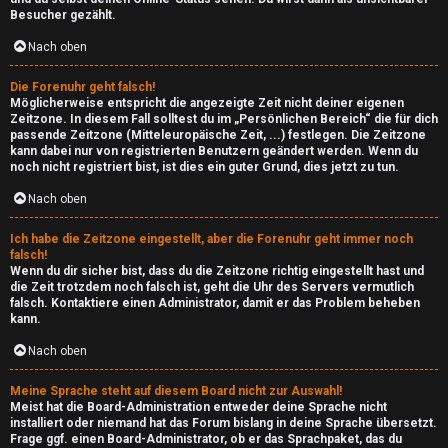
e
l
Besucher gezählt.
T
g
Nach oben
h
e
Die Forenuhr geht falsch!
e
Möglicherweise entspricht die angezeigte Zeit nicht deiner eigenen
m
Zeitzone. In diesem Fall solltest du im „Persönlichen Bereich“ die für dich
m
passende Zeitzone (Mitteleuropäische Zeit, ...) festlegen. Die Zeitzone
e
kann dabei nur von registrierten Benutzern geändert werden. Wenn du
e
noch nicht registriert bist, ist dies ein guter Grund, dies jetzt zu tun.
i
Nach oben
n
n
Ich habe die Zeitzone eingestellt, aber die Forenuhr geht immer noch
falsch!
↳
Wenn du dir sicher bist, dass du die Zeitzone richtig eingestellt hast und
die Zeit trotzdem noch falsch ist, geht die Uhr des Servers vermutlich
A
falsch. Kontaktiere einen Administrator, damit er das Problem beheben
kann.
k
e
Nach oben
t
P
Meine Sprache steht auf diesem Board nicht zur Auswahl!
i
Meist hat die Board-Administration entweder deine Sprache nicht
l
installiert oder niemand hat das Forum bislang in deine Sprache übersetzt.
v
Frage ggf. einen Board-Administrator, ob er das Sprachpaket, das du