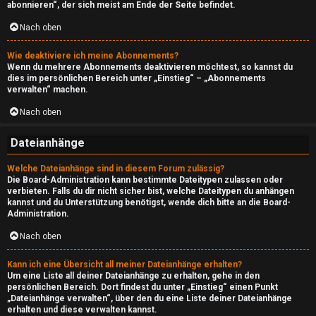
s
abonnieren“, der sich meist am Ende der Seite befindet.
i
Nach oben
d
Wie deaktiviere ich meine Abonnements?
Wenn du mehrere Abonnements deaktivieren möchtest, so kannst du
e
dies im persönlichen Bereich unter „Einstieg“ – „Abonnements
verwalten“ machen.
↳
Nach oben
Dateianhänge
A
Welche Dateianhänge sind in diesem Forum zulässig?
t
Die Board-Administration kann bestimmte Dateitypen zulassen oder
verbieten. Falls du dir nicht sicher bist, welche Dateitypen du anhängen
m
kannst und du Unterstützung benötigst, wende dich bitte an die Board-
Administration.
o
Nach oben
↳
Kann ich eine Übersicht all meiner Dateianhänge erhalten?
Um eine Liste all deiner Dateianhänge zu erhalten, gehe in den
persönlichen Bereich. Dort findest du unter „Einstieg“ einen Punkt
„Dateianhänge verwalten“, über den du eine Liste deiner Dateianhänge
erhalten und diese verwalten kannst.