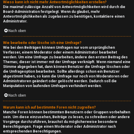
Wieso kann ich nicht mehr Antwortmöglichkeiten erstellen?
d
Die maximal zulässige Anzahl von Antwortmöglichkeiten wird durch die
Board-Administration festgelegt. Wenn du glaubst, mehr
A
Antwortmöglichkeiten als zugelassen zu benötigen, kontaktiere einen
Administrator.
r
Nach oben
e
Wie bearbeite oder lösche ich eine Umfrage?
n
Wie bei den Beiträgen können Umfragen nur vom ursprünglichen
Verfasser, einem Moderator oder einem Administrator bearbeitet
werden. Um eine Umfrage zu bearbeiten, ändere den ersten Beitrag des
a
Themas; dieser ist immer mit der Umfrage verknüpft. Wenn niemand eine
Stimme abgegeben hat, dann können Benutzer die Umfrage löschen oder
die Umfrageoption bearbeiten. Sollte allerdings schon ein Benutzer
↳
abgestimmt haben, so kann die Umfrage nur noch von Moderatoren oder
Administratoren geändert oder gelöscht werden. Dadurch soll die
Manipulation von laufenden Umfragen verhindert werden.
M
Nach oben
i
Warum kann ich auf bestimmte Foren nicht zugreifen?
Manche Foren können bestimmten Benutzern oder Gruppen vorbehalten
n
sein. Um diese einzusehen, Beiträge zu lesen, zu schreiben oder andere
Vorgänge durchzuführen, brauchst du möglicherweise besondere
e
Berechtigungen. Frage einen Moderator oder Administrator nach
entsprechenden Berechtigungen.