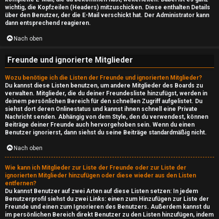
wichtig, die Kopfzeilen (Headers) mitzuschicken. Diese enthalten Details
d
über den Benutzer, der die E-Mail verschickt hat. Der Administrator kann
dann entsprechend reagieren.
e
Nach oben
↳
Freunde und ignorierte Mitglieder
Wozu benötige ich die Listen der Freunde und ignorierten Mitglieder?
Du kannst diese Listen benutzen, um andere Mitglieder des Boards zu
T
verwalten. Mitglieder, die du deiner Freundesliste hinzufügst, werden in
deinem persönlichen Bereich für den schnellen Zugriff aufgelistet. Du
h
siehst dort deren Onlinestatus und kannst ihnen schnell eine Private
Nachricht senden. Abhängig von dem Style, den du verwendest, können
e
Beiträge deiner Freunde auch hervorgehoben sein. Wenn du einen
Benutzer ignorierst, dann siehst du seine Beiträge standardmäßig nicht.
S
Nach oben
h
Wie kann ich Mitglieder zur Liste der Freunde oder zur Liste der
o
ignorierten Mitglieder hinzufügen oder diese wieder aus den Listen
entfernen?
w
Du kannst Benutzer auf zwei Arten auf diese Listen setzen: In jedem
Benutzerprofil siehst du zwei Links: einen zum Hinzufügen zur Liste der
Freunde und einen zum Ignorieren des Benutzers. Außerdem kannst du
im persönlichen Bereich direkt Benutzer zu den Listen hinzufügen, indem