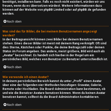
a
benötigst, installieren kann. Falls es noch nicht existiert, würden wir uns
e
freuen, wenn du es übersetzen würdest. Weitere Informationen dazu
y
können auf der Website von
phpBB Limited
oder auf
phpBB.de
gefunden
T
werden.
i
h
Nach oben
m
e
Was sind das für Bilder, die bei meinem Benutzernamen angezeigt
S
werden?
m
In der Beitragsansicht können zwei Bilder bei deinem Benutzernamen
t
stehen. Eines dieser Bilder ist meist mit deinem Rang verknüpft: Oft sind
e
dies Sterne, Kästchen oder Punkte, die deine Beitragszahl oder deinen
r
Status im Forum angeben. Das andere, meist größere, Bild wird auch als
„Avatar“ bezeichnet. Es handelt sich hierbei in der Regel um ein
n
persönliches Bild, welches von Benutzer zu Benutzer unterschiedlich ist.
e
Nach oben
a
S
m
Wie verwende ich einen Avatar?
In deinem persönlichen Bereich kannst du unter „Profil“ einen Avatar
über eine der folgenden vier Methoden hinzufügen: Gravatar, Galerie,
u
Remote oder Hochladen. Die Board-Administration kann bestimmen, ob
↳
und wie die Benutzer Avatare benutzen können. Wenn du keinen Avatar
c
benutzen kannst, solltest du die Board-Administration kontaktieren.
h
Nach oben
I