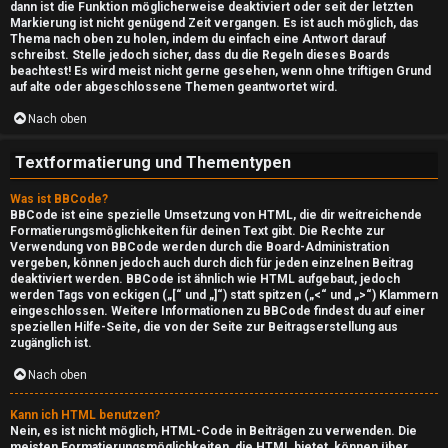
H
dann ist die Funktion möglicherweise deaktiviert oder seit der letzten
Markierung ist nicht genügend Zeit vergangen. Es ist auch möglich, das
i
Thema nach oben zu holen, indem du einfach eine Antwort darauf
schreibst. Stelle jedoch sicher, dass du die Regeln dieses Boards
l
beachtest! Es wird meist nicht gerne gesehen, wenn ohne triftigen Grund
auf alte oder abgeschlossene Themen geantwortet wird.
f
Nach oben
e
Textformatierung und Thementypen
O
Was ist BBCode?
BBCode ist eine spezielle Umsetzung von HTML, die dir weitreichende
f
Formatierungsmöglichkeiten für deinen Text gibt. Die Rechte zur
Verwendung von BBCode werden durch die Board-Administration
f
vergeben, können jedoch auch durch dich für jeden einzelnen Beitrag
deaktiviert werden. BBCode ist ähnlich wie HTML aufgebaut, jedoch
-
werden Tags von eckigen („[“ und „]“) statt spitzen („<“ und „>“) Klammern
eingeschlossen. Weitere Informationen zu BBCode findest du auf einer
speziellen Hilfe-Seite, die von der Seite zur Beitragserstellung aus
T
zugänglich ist.
o
Nach oben
p
Kann ich HTML benutzen?
Nein, es ist nicht möglich, HTML-Code in Beiträgen zu verwenden. Die
i
meisten Formatierungsmöglichkeiten, die HTML bietet, können über