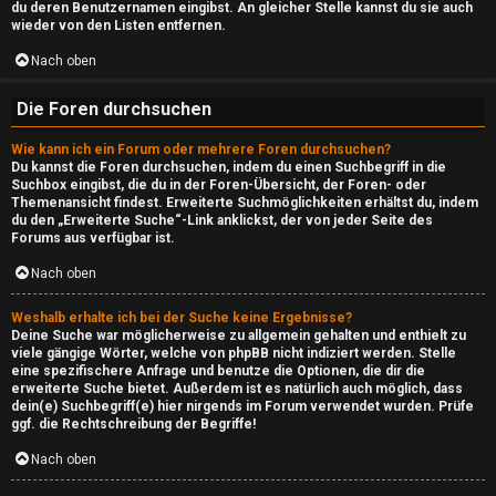
↳
du deren Benutzernamen eingibst. An gleicher Stelle kannst du sie auch
wieder von den Listen entfernen.
Nach oben
R
Die Foren durchsuchen
e
t
Wie kann ich ein Forum oder mehrere Foren durchsuchen?
Du kannst die Foren durchsuchen, indem du einen Suchbegriff in die
r
Suchbox eingibst, die du in der Foren-Übersicht, der Foren- oder
Themenansicht findest. Erweiterte Suchmöglichkeiten erhältst du, indem
du den „Erweiterte Suche“-Link anklickst, der von jeder Seite des
o
Forums aus verfügbar ist.
s
Nach oben
t
Weshalb erhalte ich bei der Suche keine Ergebnisse?
Deine Suche war möglicherweise zu allgemein gehalten und enthielt zu
a
viele gängige Wörter, welche von phpBB nicht indiziert werden. Stelle
eine spezifischere Anfrage und benutze die Optionen, die dir die
t
erweiterte Suche bietet. Außerdem ist es natürlich auch möglich, dass
dein(e) Suchbegriff(e) hier nirgends im Forum verwendet wurden. Prüfe
i
ggf. die Rechtschreibung der Begriffe!
o
Nach oben