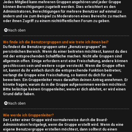
Jedes Mitglied kann mehreren Gruppen angehören und jeder Gruppe
können Berechtigungen zugeteilt werden. Dies erleichtert es den
Administratoren, Berechtigungen für mehrere Benutzer auf einmal zu
ändern und sie zum Beispiel zu Moderatoren eines Bereichs zu machen
G
oder ihnen Zugriff zu einem nichtöffentlichen Forum zu geben.
a
Nach oben
m
Wo finde ich die Benutzergruppen und wie trete ich ihnen bei?
Du findest die Benutzergruppen unter „Benutzergruppen“ im
e
persönlichen Bereich. Wenn du einer beitreten möchtest, kannst du dies
mit der entsprechenden Schaltfläche machen. Nicht alle Gruppen sind
B
allgemein offen. Einige erfordern erst eine Freischaltung, andere können
geschlossen sein und weitere sogar versteckt. Wenn die Gruppe offen
r
ist, kannst du ihr einfach durch die entsprechende Funktion beitreten;
verlangt die Gruppe eine Freischaltung, so kannst du dich für sie
e
bewerben. Ein Gruppenleiter muss daraufhin deinen Antrag annehmen. Er
könnte fragen, warum du in die Gruppe aufgenommen werden möchtest.
Bitte belästige keinen Gruppenleiter, wenn er dich ablehnt, er wird einen
a
Grund dafür haben.
k
Nach oben
e
Wie werde ich Gruppenleiter?
Der Leiter einer Gruppe wird normalerweise durch die Board-
r
Administration festgelegt, wenn die Gruppe erstellt wird. Wenn du eine
eigene Benutzergruppe erstellen möchtest, dann solltest du einen