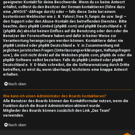
geeigneter Kontakt für deine Beschwerde. Wenn du so keine Antwort
e
erhältst, solltest du den Besitzer der Domain kontaktieren (führe dazu
eine
„WHOIS“-Abfrage
durch) oder — falls diese Seite bei einem
x
kostenlosen Webhoster wie z. B. Yahoo!, free.fr, funpic.de usw. liegt —
den Support oder den Abuse-Kontakt des betreffenden Dienstes. Bitte
beachte, dass phpBB Limited (phpBB.com) und phpBB Deutschland e. V.
C
(phpBB.de)
absolut keinen Einfluss
auf die Benutzung oder den oder die
Benutzer der Forensoftware haben und dafür in keiner Weise zur
a
Verantwortung herangezogen werden können. Kontaktiere daher nie
phpBB Limited oder phpBB Deutschland e. V. in Zusammenhang mit
s
jeglichen juristischen Fragen (Unterlassungserklärungen, Haftungsfragen
usw.), die
sich nicht direkt
auf die Websiten phpbb.com, phpbb.de oder die
t
phpBB-Software selbst beziehen. Falls du phpBB Limited oder phpBB
Deutschland e. V. E-Mails schreibst, die die
Softwarenutzung durch Dritte
betreffen, so wirst du, wenn überhaupt, höchstens eine knappe Antwort
erhalten.
Nach oben
Wie kann ich einen Administrator des Boards kontaktieren?
Alle Benutzer des Boards können das Kontaktformular nutzen, wenn die
Funktion durch die Board-Administration aktiviert wurde.
Mitglieder des Boards können zusätzlich den Link „Das Team“
verwenden.
Nach oben