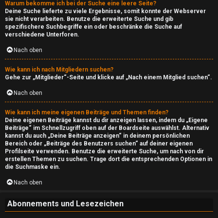
n
Warum bekomme ich bei der Suche eine leere Seite?
Deine Suche lieferte zu viele Ergebnisse, somit konnte der Webserver
sie nicht verarbeiten. Benutze die erweiterte Suche und gib
↳
spezifischere Suchbegriffe ein oder beschränke die Suche auf
verschiedene Unterforen.
Nach oben
L
Wie kann ich nach Mitgliedern suchen?
i
Gehe zur „Mitglieder“-Seite und klicke auf „Nach einem Mitglied suchen“.
g
Nach oben
a
Wie kann ich meine eigenen Beiträge und Themen finden?
Deine eigenen Beiträge kannst du dir anzeigen lassen, indem du „Eigene
Beiträge“ im Schnellzugriff oben auf der Boardseite auswählst. Alternativ
↳
kannst du auch „Deine Beiträge anzeigen“ in deinem persönlichen
Bereich oder „Beiträge des Benutzers suchen“ auf deiner eigenen
Profilseite verwenden. Benutze die erweiterte Suche, um nach von dir
erstellen Themen zu suchen. Trage dort die entsprechenden Optionen in
die Suchmaske ein.
M
Nach oben
u
s
Abonnements und Lesezeichen