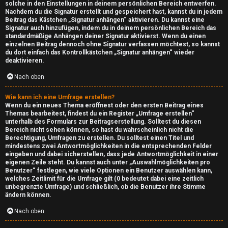
r
solche in den Einstellungen in deinem persönlichen Bereich entwerfen.
Nachdem du die Signatur erstellt und gespeichert hast, kannst du in jedem
v
Beitrag das Kästchen „Signatur anhängen“ aktivieren. Du kannst eine
Signatur auch hinzufügen, indem du in deinem persönlichen Bereich das
e
standardmäßige Anhängen deiner Signatur aktivierst. Wenn du einen
einzelnen Beitrag dennoch ohne Signatur verfassen möchtest, so kannst
r
du dort einfach das Kontrollkästchen „Signatur anhängen“ wieder
deaktivieren.
↳
Nach oben
Wie kann ich eine Umfrage erstellen?
Wenn du ein neues Thema eröffnest oder den ersten Beitrag eines
D
Themas bearbeitest, findest du ein Register „Umfrage erstellen“
unterhalb des Formulars zur Beitragserstellung. Solltest du diesen
Bereich nicht sehen können, so hast du wahrscheinlich nicht die
o
Berechtigung, Umfragen zu erstellen. Du solltest einen Titel und
mindestens zwei Antwortmöglichkeiten in die entsprechenden Felder
w
eingeben und dabei sicherstellen, dass jede Antwortmöglichkeit in einer
eigenen Zeile steht. Du kannst auch unter „Auswahlmöglichkeiten pro
n
Benutzer“ festlegen, wie viele Optionen ein Benutzer auswählen kann,
welches Zeitlimit für die Umfrage gilt (0 bedeutet dabei eine zeitlich
l
unbegrenzte Umfrage) und schließlich, ob die Benutzer ihre Stimme
ändern können.
o
Nach oben
a