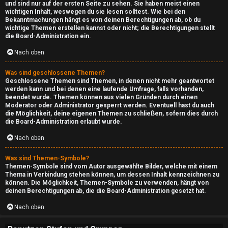
und sind nur auf der ersten Seite zu sehen. Sie haben meist einen
i
wichtigen Inhalt, weswegen du sie lesen solltest. Wie bei den
Bekanntmachungen hängt es von deinen Berechtigungen ab, ob du
v
wichtige Themen erstellen kannst oder nicht; die Berechtigungen stellt
die Board-Administration ein.
[
Nach oben
r
Was sind geschlossene Themen?
e
Geschlossene Themen sind Themen, in denen nicht mehr geantwortet
werden kann und bei denen eine laufende Umfrage, falls vorhanden,
a
beendet wurde. Themen können aus vielen Gründen durch einen
Moderator oder Administrator gesperrt werden. Eventuell hast du auch
d
die Möglichkeit, deine eigenen Themen zu schließen, sofern dies durch
die Board-Administration erlaubt wurde.
o
Nach oben
n
Was sind Themen-Symbole?
Themen-Symbole sind vom Autor ausgewählte Bilder, welche mit einem
l
Thema in Verbindung stehen können, um dessen Inhalt kennzeichnen zu
können. Die Möglichkeit, Themen-Symbole zu verwenden, hängt von
y
deinen Berechtigungen ab, die die Board-Administration gesetzt hat.
]
Nach oben