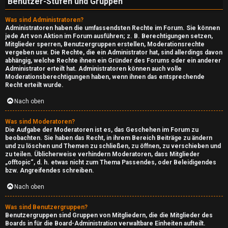
Benutzer-Stufen und Gruppen
↳
Was sind Administratoren?
Administratoren haben die umfassendsten Rechte im Forum. Sie können
G
jede Art von Aktion im Forum ausführen; z. B. Berechtigungen setzen,
Mitglieder sperren, Benutzergruppen erstellen, Moderationsrechte
vergeben usw. Die Rechte, die ein Administrator hat, sind allerdings davon
a
abhängig, welche Rechte ihnen ein Gründer des Forums oder ein anderer
Administrator erteilt hat. Administratoren können auch volle
m
Moderationsberechtigungen haben, wenn ihnen das entsprechende
Recht erteilt wurde.
e
Nach oben
s
Was sind Moderatoren?
T
Die Aufgabe der Moderatoren ist es, das Geschehen im Forum zu
beobachten. Sie haben das Recht, in ihrem Bereich Beiträge zu ändern
o
und zu löschen und Themen zu schließen, zu öffnen, zu verschieben und
zu teilen. Üblicherweise verhindern Moderatoren, dass Mitglieder
d
„offtopic“, d. h. etwas nicht zum Thema Passendes, oder Beleidigendes
bzw. Angreifendes schreiben.
a
Nach oben
y
Was sind Benutzergruppen?
Benutzergruppen sind Gruppen von Mitgliedern, die die Mitglieder des
↳
Boards in für die Board-Administration verwaltbare Einheiten aufteilt.