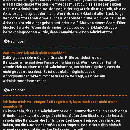
erst freigeschaltet werden – entweder musst du dies selbst erledigen
oder ein Administrator. Bei der Registrierung wurde dir mitgeteilt, ob eine
Aktivierung nötig ist oder nicht. Wenn du eine E-Mail erhalten hast, folge
den dort enthaltenen Anweisungen. Ansonsten prüfe, ob du deine E-Mail-
Adresse korrekt eingegeben hast oder die E-Mail von einem Spam-Filter
blockiert wurde. Wenn du dir sicher bist, dass deine E-Mail-Adresse
korrekt eingegeben wurde, dann kontaktiere einen Administrator.
Nach oben
Warum kann ich mich nicht anmelden?
Dafür gibt es viele mögliche Gründe. Prüfe zunächst, ob dein
Benutzername und dein Passwort richtig sind. Wenn dies der Fall ist,
wende dich an einen Board-Administrator, um sicherzugehen, dass du
nicht gesperrt wurdest. Es ist ebenfalls möglich, dass ein
Konfigurationsproblem mit der Website vorliegt, welches ein
Administrator lösen muss.
Nach oben
Ich habe mich vor einiger Zeit registriert, kann mich aber nicht mehr
anmelden?!
Es kann sein, dass ein Administrator dein Benutzerkonto aus verschieden
Gründen deaktiviert oder gelöscht hat. Außerdem löschen viele Boards
regelmäßig Benutzer, die für längere Zeit keine Beiträge geschrieben
haben, um die Datenbankgröße zu verringern. Registriere dich einfach
erneut und nimm aktiv an den Diskussionen teil!