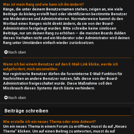
e
Was ist mein Rang und wie kann ich ihn ändern?
n
Ränge, die unter deinem Benutzernamen stehen, zeigen an, wie viele
Beiträge du bislang erstellt hast oder identifizieren bestimmte Benutzer
s
wie Moderatoren und Administratoren. Normalerweise kannst du den
Wortlaut eines Ranges nicht direkt ändern, da sie von der Board-
F
i
Administration festgelegt wurden. Bitte schreibe keine sinnlosen
Beiträge, nur um deinen Rang zu erhöhen — die meisten Boards dulden
A
d
dieses Verhalten nicht und ein Moderator oder Administrator wird deinen
Rang unter Umständen einfach wieder zurücksetzen.
Q
e
Nach oben
↳
Wenn ich bei einem Benutzer auf den E-Mail-Link klicke, werde ich
aufgefordert, mich anzumelden.
Nur registrierte Benutzer dürfen die foreninterne E-Mail-Funktion für
Nachrichten an andere Benutzer nutzen, falls diese von der Board-
Administration freigeschaltet wurde. Diese Maßnahme soll den
e
Missbrauch dieses Systems durch Gäste verhindern.
P
Nach oben
l
Beiträge schreiben
a
Wie erstelle ich ein neues Thema oder eine Antwort?
y
Um ein neues Thema in einem Forum zu eröffnen, musst du auf „Neues
Thema“ klicken. Um auf einen Beitrag zu antworten, musst du auf