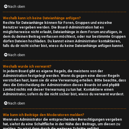
c
Nach oben
r
Weshalb kann ich keine Dateianhänge anfügen?
a
Rechte für Dateianhänge können für Foren, Gruppen und einzelne
Benutzer vergeben werden. Die Board-Administration hat es
f
möglicherweise nicht erlaubt, Dateianhänge in dem Forum anzufügen, in
dem du deinen Beitrag verfassen möchtest, oder nur bestimmte Gruppen
dürfen Dateien hochladen. Du kannst einen Administrator kontaktieren,
t
falls du dir nicht sicher bist, wieso du keine Dateianhänge anfügen kannst.
Nach oben
A
Weshalb wurde ich verwarnt?
l
In jedem Board gibt es eigene Regeln, die meistens von der
Administration festgelegt werden. Wenn du gegen eine dieser Regeln
l
verstoßen hast, kann sie dir eine Verwarnung erteilen. Bitte beachte, dass
dies die Entscheidung der Administration dieses Boards ist und phpBB
g
Limited nichts mit dieser Verwarnung zu tun hat. Kontaktiere einen
Administrator, sofern du die nicht sicher bist, wieso du verwarnt wurdest.
e
Nach oben
m
Wie kann ich Beiträge den Moderatoren melden?
e
Wenn ein Administrator die entsprechenden Berechtigungen vergeben
hat, siehst du eine Schaltfläche in der Nähe des Beitrags, um diesen zu
melden. Du wirst dann durch die weiteren Schritte geführt.