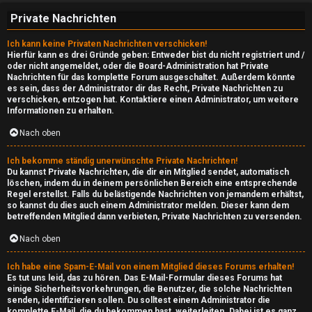
u
Private Nachrichten
r
Ich kann keine Privaten Nachrichten verschicken!
f
Hierfür kann es drei Gründe geben: Entweder bist du nicht registriert und /
oder nicht angemeldet, oder die Board-Administration hat Private
Nachrichten für das komplette Forum ausgeschaltet. Außerdem könnte
↳
es sein, dass der Administrator dir das Recht, Private Nachrichten zu
verschicken, entzogen hat. Kontaktiere einen Administrator, um weitere
Informationen zu erhalten.
N
Nach oben
e
Ich bekomme ständig unerwünschte Private Nachrichten!
Du kannst Private Nachrichten, die dir ein Mitglied sendet, automatisch
r
löschen, indem du in deinem persönlichen Bereich eine entsprechende
Regel erstellst. Falls du belästigende Nachrichten von jemandem erhältst,
so kannst du dies auch einem Administrator melden. Dieser kann dem
d
betreffenden Mitglied dann verbieten, Private Nachrichten zu versenden.
I
Nach oben
n
Ich habe eine Spam-E-Mail von einem Mitglied dieses Forums erhalten!
Es tut uns leid, das zu hören. Das E-Mail-Formular dieses Forums hat
s
einige Sicherheitsvorkehrungen, die Benutzer, die solche Nachrichten
senden, identifizieren sollen. Du solltest einem Administrator die
i
komplette E-Mail, die du bekommen hast, weiterleiten. Dabei ist es ganz