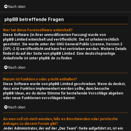
e
Nach oben
P
phpBB betreffende Fragen
l
a
Wer hat diese Forensoftware entwickelt?
Diese Software (in ihrer unmodifizierten Fassung) wurde von
y
phpBB Limited
entwickelt und veröffentlicht. Sie ist urheberrechtlich
geschützt. Sie wurde unter der GNU General Public License, Version 2
(GPL-2.0) veröffentlicht und kann frei vertrieben werden. Weitere Details
R
findest du
auf der Seite von phpBB Limited
. Eine deutschsprachige
Anlaufstelle ist unter
phpBB.de
zu finden.
a
Nach oben
d
Warum ist Funktion x oder y nicht enthalten?
i
Diese Software wurde von phpBB Limited geschrieben. Wenn du denkst,
dass eine Funktion implementiert werden sollte, dann besuche
o
phpBB Ideas
, wo du deine Stimme für bestehende Vorschläge abgeben
oder neue Funktionen vorschlagen kannst.
↳
Nach oben
An wen soll ich mich wenden, falls es Beschwerden oder juristische
Anfragen zu diesem Forum gibt?
N
Jeder Administrator, der auf der „Das Team“-Seite aufgeführt ist, ist ein