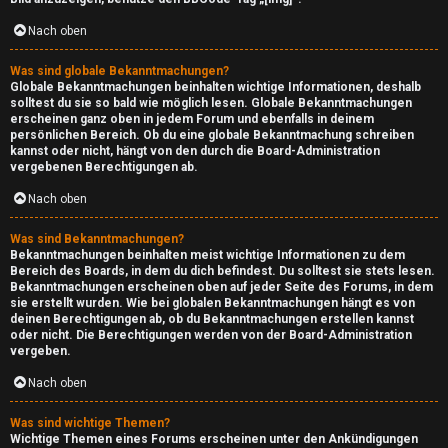
A
Nach oben
r
Was sind globale Bekanntmachungen?
Globale Bekanntmachungen beinhalten wichtige Informationen, deshalb
c
solltest du sie so bald wie möglich lesen. Globale Bekanntmachungen
erscheinen ganz oben in jedem Forum und ebenfalls in deinem
h
persönlichen Bereich. Ob du eine globale Bekanntmachung schreiben
kannst oder nicht, hängt von den durch die Board-Administration
i
vergebenen Berechtigungen ab.
Nach oben
v
Was sind Bekanntmachungen?
↳
Bekanntmachungen beinhalten meist wichtige Informationen zu dem
Bereich des Boards, in dem du dich befindest. Du solltest sie stets lesen.
Bekanntmachungen erscheinen oben auf jeder Seite des Forums, in dem
sie erstellt wurden. Wie bei globalen Bekanntmachungen hängt es von
deinen Berechtigungen ab, ob du Bekanntmachungen erstellen kannst
A
oder nicht. Die Berechtigungen werden von der Board-Administration
vergeben.
r
Nach oben
c
Was sind wichtige Themen?
h
Wichtige Themen eines Forums erscheinen unter den Ankündigungen