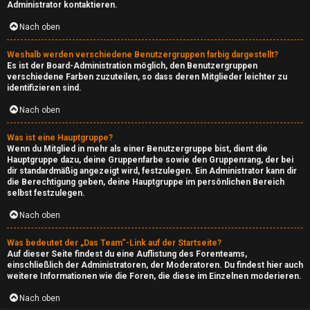
Administrator kontaktieren.
↳
Nach oben
Weshalb werden verschiedene Benutzergruppen farbig dargestellt?
T
Es ist der Board-Administration möglich, den Benutzergruppen
verschiedene Farben zuzuteilen, so dass deren Mitglieder leichter zu
e
identifizieren sind.
c
Nach oben
h
Was ist eine Hauptgruppe?
Wenn du Mitglied in mehr als einer Benutzergruppe bist, dient die
Hauptgruppe dazu, deine Gruppenfarbe sowie den Gruppenrang, der bei
↳
dir standardmäßig angezeigt wird, festzulegen. Ein Administrator kann dir
die Berechtigung geben, deine Hauptgruppe im persönlichen Bereich
selbst festzulegen.
W
Nach oben
e
Was bedeutet der „Das Team“-Link auf der Startseite?
Auf dieser Seite findest du eine Auflistung des Forenteams,
b
einschließlich der Administratoren, der Moderatoren. Du findest hier auch
weitere Informationen wie die Foren, die diese im Einzelnen moderieren.
s
Nach oben