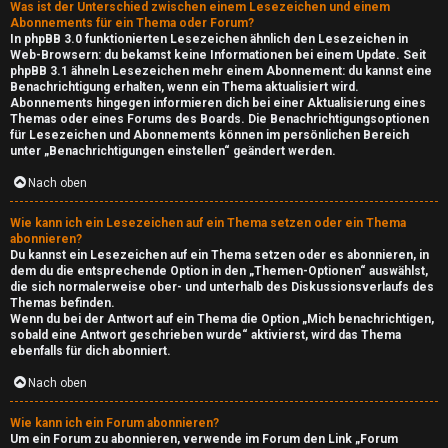
i
Was ist der Unterschied zwischen einem Lesezeichen und einem
Abonnements für ein Thema oder Forum?
c
In phpBB 3.0 funktionierten Lesezeichen ähnlich den Lesezeichen in
Web-Browsern: du bekamst keine Informationen bei einem Update. Seit
phpBB 3.1 ähneln Lesezeichen mehr einem Abonnement: du kannst eine
b
Benachrichtigung erhalten, wenn ein Thema aktualisiert wird.
Abonnements hingegen informieren dich bei einer Aktualisierung eines
o
Themas oder eines Forums des Boards. Die Benachrichtigungsoptionen
für Lesezeichen und Abonnements können im persönlichen Bereich
x
unter „Benachrichtigungen einstellen“ geändert werden.
Nach oben
↳
Wie kann ich ein Lesezeichen auf ein Thema setzen oder ein Thema
abonnieren?
Du kannst ein Lesezeichen auf ein Thema setzen oder es abonnieren, in
W
dem du die entsprechende Option in den „Themen-Optionen“ auswählst,
die sich normalerweise ober- und unterhalb des Diskussionsverlaufs des
e
Themas befinden.
Wenn du bei der Antwort auf ein Thema die Option „Mich benachrichtigen,
b
sobald eine Antwort geschrieben wurde“ aktivierst, wird das Thema
ebenfalls für dich abonniert.
I
Nach oben
n
Wie kann ich ein Forum abonnieren?
Um ein Forum zu abonnieren, verwende im Forum den Link „Forum