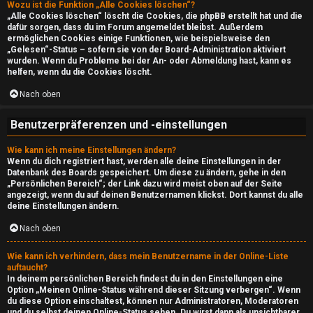
Wozu ist die Funktion „Alle Cookies löschen“?
n
l
„Alle Cookies löschen“ löscht die Cookies, die phpBB erstellt hat und die
dafür sorgen, dass du im Forum angemeldet bleibst. Außerdem
b
a
ermöglichen Cookies einige Funktionen, wie beispielsweise den
„Gelesen“-Status – sofern sie von der Board-Administration aktiviert
wurden. Wenn du Probleme bei der An- oder Abmeldung hast, kann es
e
y
helfen, wenn du die Cookies löscht.
a
Nach oben
↳
n
Benutzerpräferenzen und -einstellungen
t
e
Wie kann ich meine Einstellungen ändern?
w
Wenn du dich registriert hast, werden alle deine Einstellungen in der
P
Datenbank des Boards gespeichert. Um diese zu ändern, gehe in den
„Persönlichen Bereich“; der Link dazu wird meist oben auf der Seite
o
angezeigt, wenn du auf deinen Benutzernamen klickst. Dort kannst du alle
l
deine Einstellungen ändern.
r
a
Nach oben
t
y
Wie kann ich verhindern, dass mein Benutzername in der Online-Liste
e
auftaucht?
A
In deinem persönlichen Bereich findest du in den Einstellungen eine
t
Option „Meinen Online-Status während dieser Sitzung verbergen“. Wenn
l
du diese Option einschaltest, können nur Administratoren, Moderatoren
und du selbst deinen Online-Status sehen. Du wirst dann als unsichtbarer