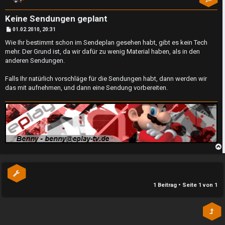
n
l
b
a
Keine Sendungen geplant
B
01.02.2010, 20:31
e
y
e
i
Wie Ihr bestimmt schon im Sendeplan gesehen habt, gibt es kein Tech
t
a
mehr. Der Grund ist, da wir dafür zu wenig Material haben, als in den
r
↳
a
anderen Sendungen.
g
n
Falls Ihr natürlich vorschläge für die Sendungen habt, dann werden wir
t
das mit aufnehmen, und dann eine Sendung vorbereiten.
e
w
P
o
l
r
a
t
y
e
b
A
1 Beitrag • Seite
1
von
1
t
l
e
l