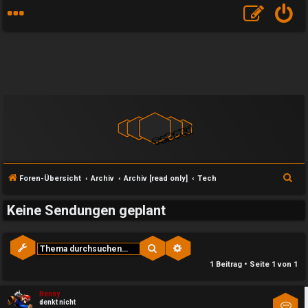
S
Foren-Übersicht
Archiv
Archiv [read only]
Tech
u
Keine Sendungen geplant
c
h
e
Suche
Erweiterte Suche
e
1 Beitrag • Seite
1
von
1
U
P
Benny
denkt nicht
Kon