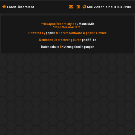
T
g
Foren-Übersicht
Alle Zeiten sind
UTC+01:00
h
e
e
*
HexagonReborn style by
MannixMD
m
*
Style Version: 3.2.5
m
Powered by
phpBB
® Forum Software © phpBB Limited
e
Deutsche Übersetzung durch
phpBB.de
e
Datenschutz
|
Nutzungsbedingungen
i
n
n
↳
A
k
e
t
P
i
l
v
a