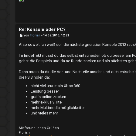
g
A
i
l
s
l
Re: Konsole oder PC?
t
g
B
von
Florian
»
14.02.2010, 12:21
e
i
r
e
Also soweit ich weiß soll die nächste gneration Konsole 2012 ra
t
r
i
m
a
Im Endeffekt musst du das selbst entscheiden ob du besser am P
g
gehst die Pc spieln und da ne Runde zocken und als nächstes gehs
e
e
Dann muss du dir die Vor- und Nachteile ansehn und dich entscheid
r
i
die PS 3 holen da:
e
n
nicht viel teurer als Xbox 360
Leistung besser
n
gratis online zocken
↳
mehr exklusiv Titel
mehr Multimedia möglichkeiten
und vieles mehr
U
e
Mit freundlichen Grüßen
n
P
Florian