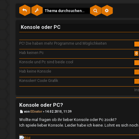
e
Suche
Erweiterte Suc
A
P
n
l
Konsole oder PC
m
a
PC! Die haben mehr Programme und Möglichkeiten
e
y
Hab keinen Pc
0
l
Konsole und Pc sind beide cool
↳
d
Hab keine Konsole
e
Konsolen! Coole Grafik
e
In
n
P
Konsole oder PC?
l
B
von
EEnator
»
14.02.2010, 11:39
e
R
a
i
Wollte mal fragen ob ihr lieber Konsole oder Pc zockt?
t
Ich spiele lieber Konsole. Leider habe ich keine. Lohnt es sich no
r
e
y
a
g