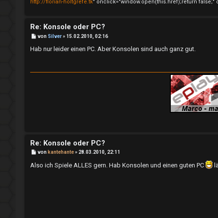
http://florian-holtgrefe.tk
" onclick="window.open(this.href);return false;" 
b
l
Re: Konsole oder PC?
e
a
B
von
Silver
»
15.02.2010, 02:16
e
a
y
i
Hab nur leider einen PC. Aber Konsolen sind auch ganz gut.
t
r
n
i
a
g
t
m
w
S
o
t
r
r
Re: Konsole oder PC?
t
e
B
von
kantehante
»
28.03.2010, 22:11
e
i
e
a
Also ich Spiele ALLES gern. Hab Konsolen und einen guten PC
l
t
r
a
t
m
g
e
↳