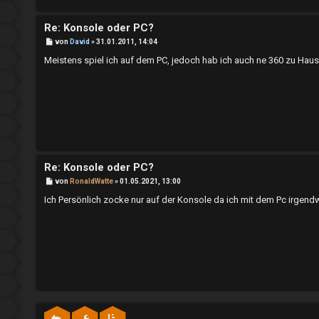
a
T
y
Re: Konsole oder PC?
h
B
von
David
»
31.01.2011, 14:04
i
e
i
Meistens spiel ich auf dem PC, jedoch hab ich auch ne 360 zu Hause
e
t
m
r
a
m
g
W
e
e
n
b
Re: Konsole oder PC?
B
von
RonaldWatte
»
01.05.2021, 13:00
↳
e
i
Ich Persönlich zocke nur auf der Konsole da ich mit dem Pc irge
S
t
r
a
u
g
T
c
S
h
-
e
S