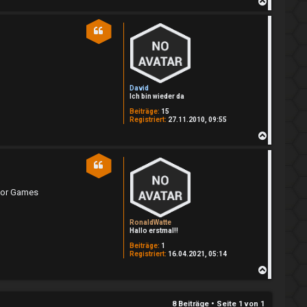
N
a
c
h
o
b
e
n
David
Ich bin wieder da
Beiträge:
15
Registriert:
27.11.2010, 09:55
N
a
c
h
o
b
ator Games
e
n
RonaldWatte
Hallo erstmal!!
Beiträge:
1
Registriert:
16.04.2021, 05:14
N
a
c
h
8 Beiträge • Seite
1
von
1