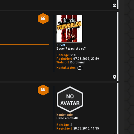
N
a
c
h
o
b
e
n
Silver
Essen? Was ist das?
Beiträge:
218
Registriert:
07.08.2009, 20:59
Wohnort:
Dortmund
Kontaktdaten von Silver
Kontaktdaten:
N
a
c
h
o
b
e
n
kantehante
Hallo erstmal!!
Beiträge:
2
Registriert:
28.03.2010, 11:35