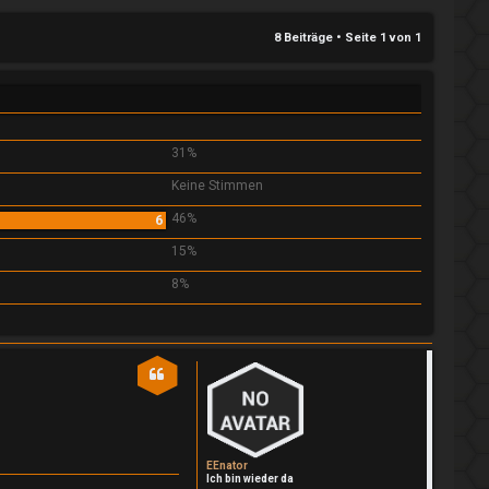
8 Beiträge • Seite
1
von
1
31%
Keine Stimmen
46%
6
15%
8%
EEnator
Ich bin wieder da