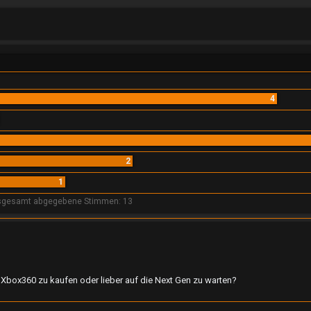
he
4
2
1
sgesamt abgegebene Stimmen:
13
ch Xbox360 zu kaufen oder lieber auf die Next Gen zu warten?