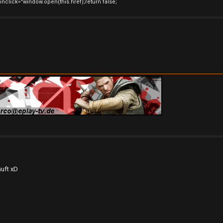
onclick="window.open(this.href);return false;
äuft xD