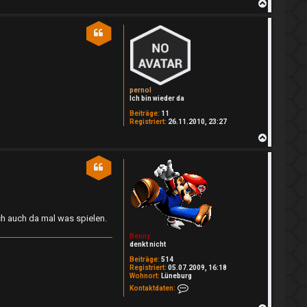
N
a
c
h
o
b
e
n
pernol
Ich bin wieder da
Beiträge:
11
Registriert:
26.11.2010, 23:27
N
a
c
h
o
b
e
n
ch auch da mal was spielen.
Benny
denkt nicht
Beiträge:
514
Registriert:
05.07.2009, 16:18
Wohnort:
Lüneburg
Kontaktdaten von Benny
Kontaktdaten: