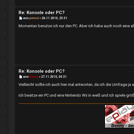
T
h
Re: Konsole oder PC?
I
B
von
pernol
»
26.11.2010, 23:31
e
e
n
i
Momentan benutze ich nur den PC. Aber ich habe auch noch eine al
t
m
r
s
a
g
e
i
n
d
e
Re: Konsole oder PC?
A
B
von
Benny
»
27.11.2010, 00:31
e
↳
i
Vielleicht sollte ich auch hier mal antworten, da ich die Umfrage j
k
t
r
a
Ich besitze ein PC und eine Nintendo Wii in weiß und ich spiele gr
t
g
e
i
P
v
l
e