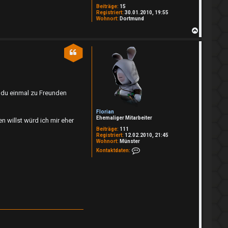
Beiträge:
15
Registriert:
30.01.2010, 19:55
Wohnort:
Dortmund
N
a
c
h
o
b
e
n
 du einmal zu Freunden
Florian
Ehemaliger Mitarbeiter
 willst würd ich mir eher
Beiträge:
111
Registriert:
12.02.2010, 21:45
Wohnort:
Münster
Kontaktdaten von Florian
Kontaktdaten: