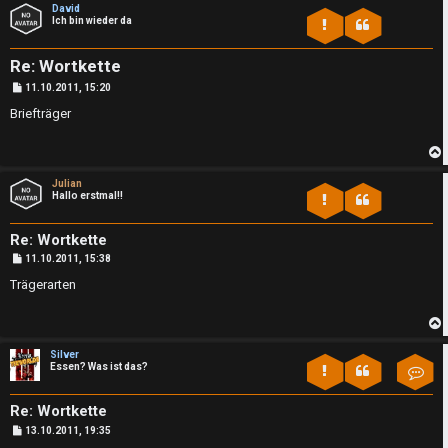
David
Ich bin wieder da
Re: Wortkette
B
11.10.2011, 15:20
e
i
Briefträger
t
r
a
e
g
Julian
U
P
Hallo erstmal!!
b
n
l
Re: Wortkette
b
a
B
11.10.2011, 15:38
e
i
Trägerarten
e
y
t
r
a
a
g
↳
Silver
n
Essen? Was ist das?
Kon
b
t
Re: Wortkette
e
B
13.10.2011, 19:35
w
e