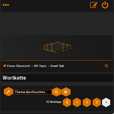
S
Foren-Übersicht
Off-Topic
Small Talk
u
Wortkette
c
h
e
Suche
Erweiterte Suche
1
2
3
4
52 Beiträge
Vorherige