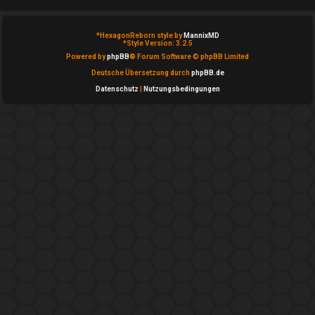
e
*
HexagonReborn style by
MannixMD
*
Style Version: 3.2.5
P
Powered by
phpBB
® Forum Software © phpBB Limited
l
Deutsche Übersetzung durch
phpBB.de
Datenschutz
|
Nutzungsbedingungen
a
y
i
m
W
e
b
↳