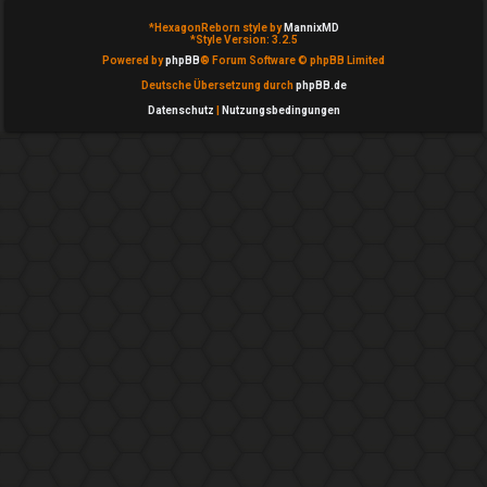
T
g
*
HexagonReborn style by
MannixMD
*
Style Version: 3.2.5
h
e
Powered by
phpBB
® Forum Software © phpBB Limited
e
Deutsche Übersetzung durch
phpBB.de
m
Datenschutz
|
Nutzungsbedingungen
m
e
e
i
n
n
↳
A
k
e
t
P
i
l
v
a