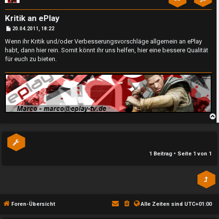
n
l
b
a
Kritik an ePlay
B
20.04.2011, 18:22
e
y
e
i
Wenn ihr Kritik und/oder Verbesserungsvorschläge allgemein an ePlay
t
a
habt, dann hier rein. Somit könnt ihr uns helfen, hier eine bessere Qualität
r
↳
a
für euch zu bieten.
g
n
t
e
w
P
o
l
r
a
b
t
1 Beitrag • Seite
1
von
1
y
e
A
t
l
e
Foren-Übersicht
Alle Zeiten sind
UTC+01:00
l