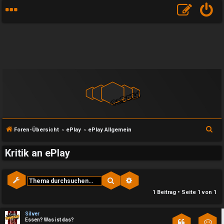
S
Foren-Übersicht
ePlay
ePlay Allgemein
u
Kritik an ePlay
c
h
e
Suche
Erweiterte Suche
e
1 Beitrag • Seite
1
von
1
U
P
Silver
Essen? Was ist das?
Kon