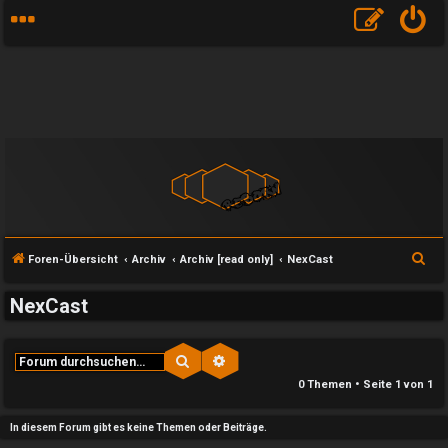
S
Foren-Übersicht
Archiv
Archiv [read only]
NexCast
u
NexCast
c
h
e
Suche
Erweiterte Suche
e
0 Themen • Seite
1
von
1
U
P
In diesem Forum gibt es keine Themen oder Beiträge.