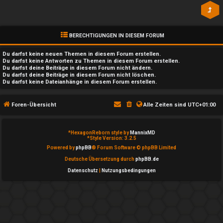
n
l
b
a
e
y
BERECHTIGUNGEN IN DIESEM FORUM
a
Du darfst
keine
neuen Themen in diesem Forum erstellen.
↳
Du darfst
keine
Antworten zu Themen in diesem Forum erstellen.
Du darfst deine Beiträge in diesem Forum
nicht
ändern.
n
Du darfst deine Beiträge in diesem Forum
nicht
löschen.
Du darfst
keine
Dateianhänge in diesem Forum erstellen.
t
e
w
Foren-Übersicht
Alle Zeiten sind
UTC+01:00
P
o
l
*
HexagonReborn style by
MannixMD
r
*
Style Version: 3.2.5
a
Powered by
phpBB
® Forum Software © phpBB Limited
t
Deutsche Übersetzung durch
phpBB.de
y
Datenschutz
|
Nutzungsbedingungen
e
A
t
l
e
l