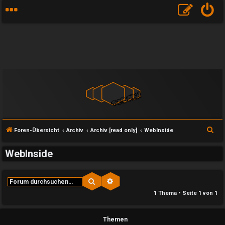
S
Foren-Übersicht
Archiv
Archiv [read only]
WebInside
u
WebInside
c
h
e
Suche
Erweiterte Suche
e
1 Thema • Seite
1
von
1
U
P
Themen