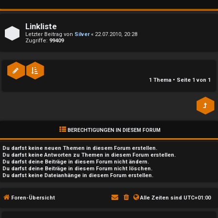
n
l
b
a
Linkliste
e
y
Letzter Beitrag von
Silver
«
22.07.2010, 20:28
Zugriffe:
99409
a
↳
n
1 Thema • Seite
1
von
1
t
e
w
P
o
l
BERECHTIGUNGEN IN DIESEM FORUM
r
a
Du darfst
keine
neuen Themen in diesem Forum erstellen.
t
Du darfst
keine
Antworten zu Themen in diesem Forum erstellen.
y
Du darfst deine Beiträge in diesem Forum
nicht
ändern.
e
Du darfst deine Beiträge in diesem Forum
nicht
löschen.
Du darfst
keine
Dateianhänge in diesem Forum erstellen.
A
t
l
Foren-Übersicht
Alle Zeiten sind
UTC+01:00
e
l