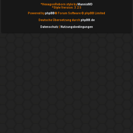
T
*
HexagonReborn style by
MannixMD
g
*
Style Version: 3.2.5
h
Powered by
phpBB
® Forum Software © phpBB Limited
e
Deutsche Übersetzung durch
phpBB.de
e
m
Datenschutz
|
Nutzungsbedingungen
m
e
e
i
n
n
↳
A
k
e
t
P
i
l
v
a