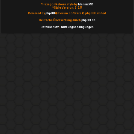
T
*
HexagonReborn style by
MannixMD
g
*
Style Version: 3.2.5
h
Powered by
phpBB
® Forum Software © phpBB Limited
e
Deutsche Übersetzung durch
phpBB.de
e
m
Datenschutz
|
Nutzungsbedingungen
m
e
e
i
n
n
↳
A
k
e
t
P
i
l
v
a