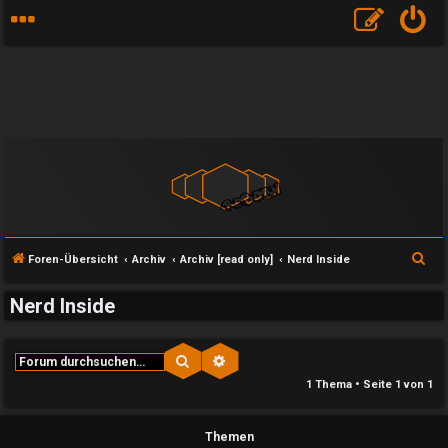
S
Foren-Übersicht
Archiv
Archiv [read only]
Nerd Inside
u
Nerd Inside
c
h
e
Suche
Erweiterte Suche
e
1 Thema • Seite
1
von
1
U
P
Themen