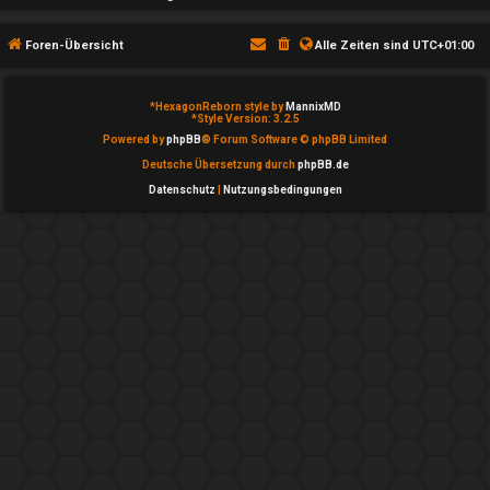
T
g
h
Foren-Übersicht
Alle Zeiten sind
UTC+01:00
e
e
m
*
HexagonReborn style by
MannixMD
m
*
Style Version: 3.2.5
e
Powered by
phpBB
® Forum Software © phpBB Limited
e
Deutsche Übersetzung durch
phpBB.de
i
Datenschutz
|
Nutzungsbedingungen
n
n
↳
A
k
e
t
P
i
l
v
a