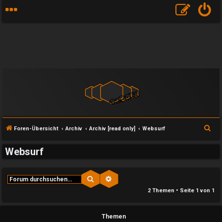
S
Foren-Übersicht
Archiv
Archiv [read only]
Websurf
u
Websurf
c
h
e
Suche
Erweiterte Suche
e
2 Themen • Seite
1
von
1
U
P
Themen