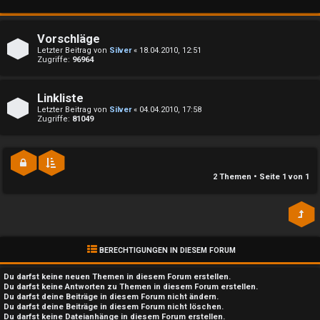
n
l
b
a
Vorschläge
e
y
Letzter Beitrag von
Silver
«
18.04.2010, 12:51
Zugriffe:
96964
a
↳
Linkliste
n
Letzter Beitrag von
Silver
«
04.04.2010, 17:58
Zugriffe:
81049
t
e
w
P
o
2 Themen • Seite
1
von
1
l
r
a
t
y
e
BERECHTIGUNGEN IN DIESEM FORUM
A
t
Du darfst
keine
neuen Themen in diesem Forum erstellen.
l
Du darfst
keine
Antworten zu Themen in diesem Forum erstellen.
Du darfst deine Beiträge in diesem Forum
nicht
ändern.
e
Du darfst deine Beiträge in diesem Forum
nicht
löschen.
l
Du darfst
keine
Dateianhänge in diesem Forum erstellen.