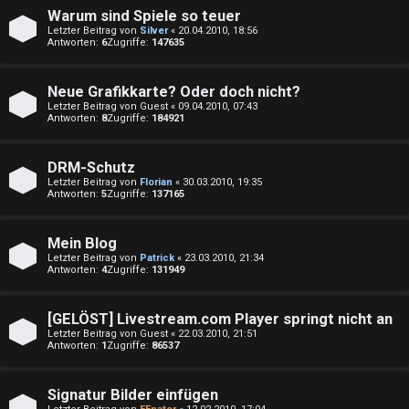
r
n
Warum sind Spiele so teuer
e
Letzter Beitrag von
Silver
«
20.04.2010, 18:56
Antworten:
6
Zugriffe:
147635
a
S
m
Neue Grafikkarte? Oder doch nicht?
Letzter Beitrag von
Guest
«
09.04.2010, 07:43
Antworten:
8
Zugriffe:
184921
u
↳
c
DRM-Schutz
Letzter Beitrag von
Florian
«
30.03.2010, 19:35
h
Antworten:
5
Zugriffe:
137165
I
e
n
Mein Blog
Letzter Beitrag von
Patrick
«
23.03.2010, 21:34
s
Antworten:
4
Zugriffe:
131949
F
i
[GELÖST] Livestream.com Player springt nicht an
A
d
Letzter Beitrag von
Guest
«
22.03.2010, 21:51
Antworten:
1
Zugriffe:
86537
Q
e
Signatur Bilder einfügen