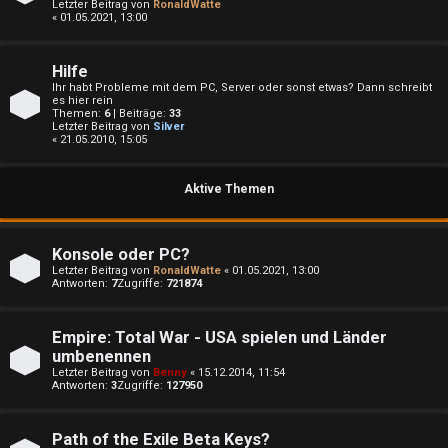
Letzter Beitrag von
RonaldWatte
« 01.05.2021, 13:00
Hilfe
Ihr habt Probleme mit dem PC, Server oder sonst etwas? Dann schreibt
es hier rein
Themen:
6
| Beiträge:
33
Letzter Beitrag von
Silver
« 21.05.2010, 15:05
e
Aktive Themen
U
P
Konsole oder PC?
n
l
Letzter Beitrag von
RonaldWatte
«
01.05.2021, 13:00
Antworten:
7
Zugriffe:
721874
b
a
e
y
Empire: Total War - USA spielen und Länder
umbenennen
a
Letzter Beitrag von
Benny
«
15.12.2014, 11:54
↳
Antworten:
3
Zugriffe:
127950
n
t
Path of the Exile Beta Keys?