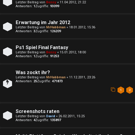
e
Letzter Beitrag von
Benny
«
11.04.2012, 21:22
w
Antworten:
1
Zugriffe:
93099
P
o
l
Erwartung im Jahr 2012
r
Letzter Beitrag von
MrHabbman
«
18.01.2012, 15:36
a
Antworten:
3
Zugriffe:
126209
t
y
e
Ps1 Spiel Final Fantasy
A
Letzter Beitrag von
Benny
«
15.01.2012, 18:00
Antworten:
1
Zugriffe:
91253
t
l
e
Was zockt ihr?
l
Letzter Beitrag von
MrHabbman
«
11.12.2011, 23:26
T
Antworten:
25
Zugriffe:
471873
g
h
1
2
e
e
m
m
Screenshots raten
e
Letzter Beitrag von
David
«
26.02.2011, 15:25
Antworten:
4
Zugriffe:
135897
e
i
n