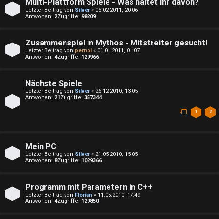
Multi-Plattform Spiele - Was haltet ihr davon?
n
Letzter Beitrag von
Silver
«
05.02.2011, 20:06
Antworten:
2
Zugriffe:
98209
↳
A
Zusammenspiel in Mythos - Mitstreiter gesucht!
Letzter Beitrag von
pernol
«
01.01.2011, 01:07
k
Antworten:
4
Zugriffe:
129966
e
t
P
Nächste Spiele
i
Letzter Beitrag von
Silver
«
26.12.2010, 13:05
l
Antworten:
21
Zugriffe:
357344
v
a
1
2
e
y
T
Mein PC
i
Letzter Beitrag von
Silver
«
21.05.2010, 15:05
h
Antworten:
8
Zugriffe:
1029366
m
e
S
Programm mit Parametern in C++
m
Letzter Beitrag von
Florian
«
11.05.2010, 17:49
t
Antworten:
4
Zugriffe:
129850
e