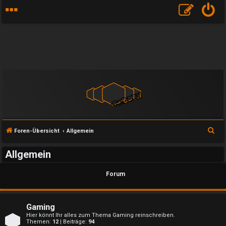
S
Foren-Übersicht
Allgemein
u
Allgemein
c
h
Forum
e
Gaming
Hier könnt Ihr alles zum Thema Gaming reinschreiben.
Themen:
12
| Beiträge:
94