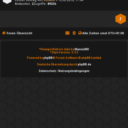
↳
Letzter Beitrag von
EEnator
«
12.02.2010, 17:04
Antworten:
2
Zugriffe:
89236
e
P
Foren-Übersicht
Alle Zeiten sind
UTC+01:00
l
a
*
HexagonReborn style by
MannixMD
*
Style Version: 3.2.5
Powered by
phpBB
® Forum Software © phpBB Limited
y
Deutsche Übersetzung durch
phpBB.de
i
Datenschutz
|
Nutzungsbedingungen
m
W
e
b
↳