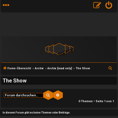
S
Foren-Übersicht
Archiv
Archiv [read only]
The Show
u
The Show
c
h
e
Suche
Erweiterte Suche
e
0 Themen • Seite
1
von
1
U
P
In diesem Forum gibt es keine Themen oder Beiträge.