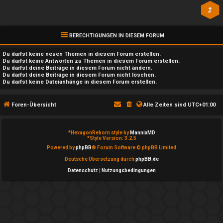
n
l
b
a
e
y
BERECHTIGUNGEN IN DIESEM FORUM
a
Du darfst
keine
neuen Themen in diesem Forum erstellen.
↳
Du darfst
keine
Antworten zu Themen in diesem Forum erstellen.
Du darfst deine Beiträge in diesem Forum
nicht
ändern.
n
Du darfst deine Beiträge in diesem Forum
nicht
löschen.
Du darfst
keine
Dateianhänge in diesem Forum erstellen.
t
e
w
Foren-Übersicht
Alle Zeiten sind
UTC+01:00
P
o
l
*
HexagonReborn style by
MannixMD
r
*
Style Version: 3.2.5
a
Powered by
phpBB
® Forum Software © phpBB Limited
t
Deutsche Übersetzung durch
phpBB.de
y
Datenschutz
|
Nutzungsbedingungen
e
A
t
l
e
l