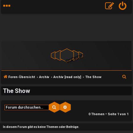
S
Foren-Übersicht
Archiv
Archiv [read only]
The Show
u
The Show
c
h
e
Suche
Erweiterte Suche
e
0 Themen • Seite
1
von
1
U
P
In diesem Forum gibt es keine Themen oder Beiträge.