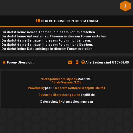
n
l
b
a
e
y
BERECHTIGUNGEN IN DIESEM FORUM
a
Du darfst
keine
neuen Themen in diesem Forum erstellen.
↳
Du darfst
keine
Antworten zu Themen in diesem Forum erstellen.
Du darfst deine Beiträge in diesem Forum
nicht
ändern.
n
Du darfst deine Beiträge in diesem Forum
nicht
löschen.
Du darfst
keine
Dateianhänge in diesem Forum erstellen.
t
e
w
Foren-Übersicht
Alle Zeiten sind
UTC+01:00
P
o
l
*
HexagonReborn style by
MannixMD
r
*
Style Version: 3.2.5
a
Powered by
phpBB
® Forum Software © phpBB Limited
t
Deutsche Übersetzung durch
phpBB.de
y
Datenschutz
|
Nutzungsbedingungen
e
A
t
l
e
l