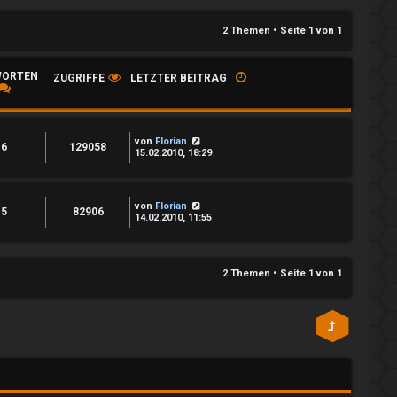
2 Themen • Seite
1
von
1
ORTEN
ZUGRIFFE
LETZTER BEITRAG
von
Florian
6
129058
15.02.2010, 18:29
von
Florian
5
82906
14.02.2010, 11:55
2 Themen • Seite
1
von
1