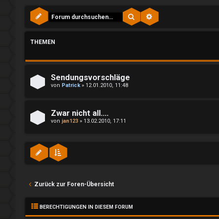
e
e
n
Suche
Erweiterte Suche
P
l
THEMEN
R
a
e
y
Sendungsvorschläge
von
Patrick
»
12.01.2010, 11:48
g
A
i
l
Zwar nicht all....
von
jan123
»
13.02.2010, 17:11
s
l
t
g
r
e
i
m
Zurück zur Foren-Übersicht
e
e
BERECHTIGUNGEN IN DIESEM FORUM
r
i