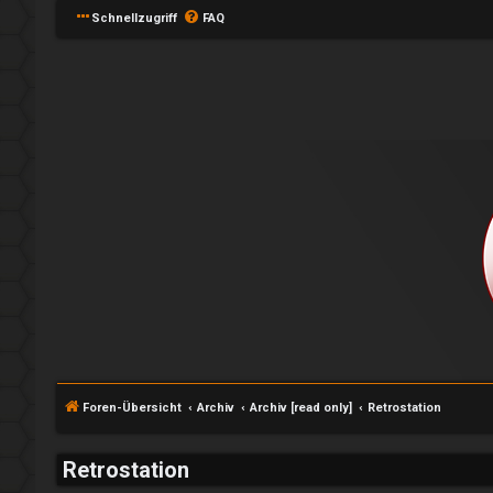
Schnellzugriff
FAQ
e
A
P
n
l
m
a
e
y
l
Foren-Übersicht
Archiv
Archiv [read only]
Retrostation
↳
d
Retrostation