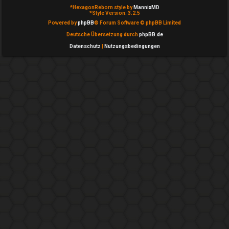
T
*
HexagonReborn style by
MannixMD
g
*
Style Version: 3.2.5
h
Powered by
phpBB
® Forum Software © phpBB Limited
e
Deutsche Übersetzung durch
phpBB.de
e
m
Datenschutz
|
Nutzungsbedingungen
m
e
e
i
n
n
↳
A
k
e
t
P
i
l
v
a