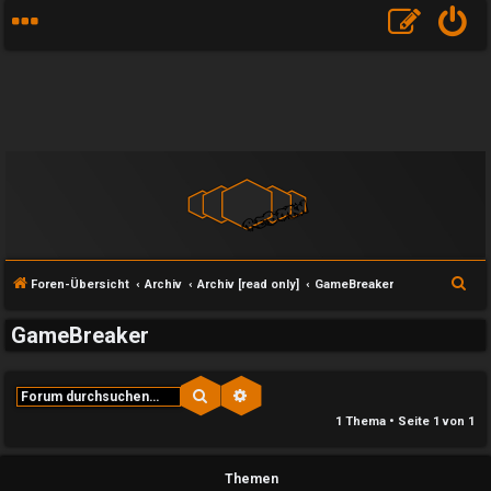
S
Foren-Übersicht
Archiv
Archiv [read only]
GameBreaker
u
GameBreaker
c
h
e
Suche
Erweiterte Suche
e
1 Thema • Seite
1
von
1
U
P
Themen