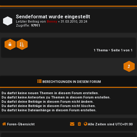
n
l
b
a
Sendeformat wurde eingestellt
e
y
Letzter Beitrag von
Benny
«
31.03.2010, 20:24
Zugriffe:
97911
a
↳
n
1 Thema • Seite
1
von
1
t
e
w
P
o
l
BERECHTIGUNGEN IN DIESEM FORUM
r
a
Du darfst
keine
neuen Themen in diesem Forum erstellen.
t
Du darfst
keine
Antworten zu Themen in diesem Forum erstellen.
y
Du darfst deine Beiträge in diesem Forum
nicht
ändern.
e
Du darfst deine Beiträge in diesem Forum
nicht
löschen.
Du darfst
keine
Dateianhänge in diesem Forum erstellen.
A
t
l
Foren-Übersicht
Alle Zeiten sind
UTC+01:00
e
l