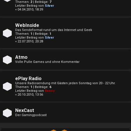
n
Themen:
2
| Beiträge:
7
n
Letzter Beitrag von
Silver
« 04.04.2010, 18:39
↳
A
WebInside
Das Sendeformat rund um das Internet und Geek
k
Themen:
1
| Beiträge:
1
Letzter Beitrag von
Silver
e
« 22.07.2010, 20:28
t
P
i
Atmo
l
Volle Pulle Games und ohne Kommentar
v
a
e
ePlay Radio
y
Unsere Radiosendung mit Gästen jeden Sonntag von 20 - 22 Uhr.
T
Themen:
1
| Beiträge:
6
i
Letzter Beitrag von
Benny
h
« 20.10.2010, 13:56
m
e
S
NexCast
m
Der Gamingpodcast
t
e