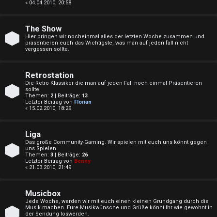
e
« 04.04.2010, 20:58
w
P
o
The Show
l
Hier bringen wir nocheinmal alles der letzten Woche zusammen und
präsentieren euch das Wichtigste, was man auf jeden fall nicht
r
vergessen sollte.
a
t
y
Retrostation
e
Die Retro Klassiker die man auf jeden Fall noch einmal Präsentieren
A
sollte.
t
Themen:
2
| Beiträge:
13
Letzter Beitrag von
Florian
l
« 15.02.2010, 18:29
e
l
T
Liga
g
Das große Community-Gaming. Wir spielen mit euch uns könnt gegen
h
uns Spielen
e
Themen:
3
| Beiträge:
26
Letzter Beitrag von
Benny
e
« 21.03.2010, 21:49
m
m
e
Musicbox
e
Jede Woche, werden wir mit euch einen kleinen Grundgang durch die
i
Musik machen. Eure Musikwünsche und Grüße könnt Ihr wie gewohnt in
der Sendung loswerden.