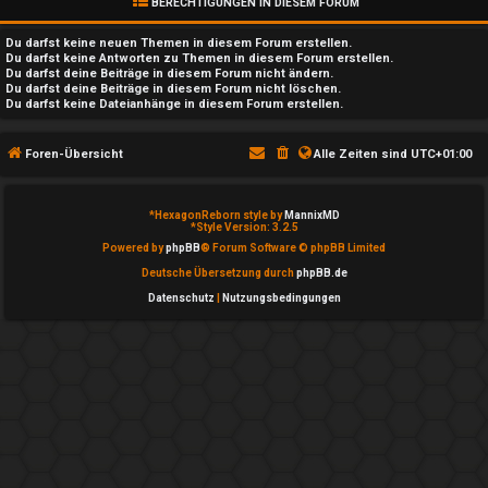
↳
BERECHTIGUNGEN IN DIESEM FORUM
Du darfst
keine
neuen Themen in diesem Forum erstellen.
Du darfst
keine
Antworten zu Themen in diesem Forum erstellen.
Du darfst deine Beiträge in diesem Forum
nicht
ändern.
e
Du darfst deine Beiträge in diesem Forum
nicht
löschen.
Du darfst
keine
Dateianhänge in diesem Forum erstellen.
P
l
Foren-Übersicht
Alle Zeiten sind
UTC+01:00
a
*
HexagonReborn style by
MannixMD
*
Style Version: 3.2.5
y
Powered by
phpBB
® Forum Software © phpBB Limited
i
Deutsche Übersetzung durch
phpBB.de
Datenschutz
|
Nutzungsbedingungen
m
W
e
b
↳