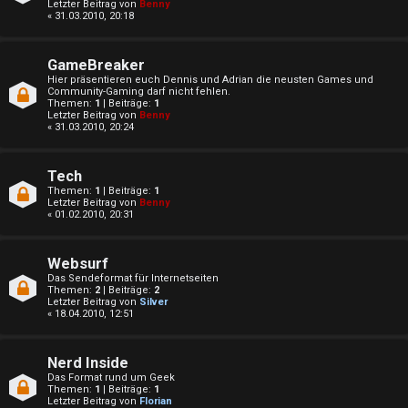
Letzter Beitrag von
Benny
« 31.03.2010, 20:18
GameBreaker
Hier präsentieren euch Dennis und Adrian die neusten Games und
Community-Gaming darf nicht fehlen.
Themen:
1
| Beiträge:
1
Letzter Beitrag von
Benny
« 31.03.2010, 20:24
e
Tech
Themen:
1
| Beiträge:
1
Letzter Beitrag von
Benny
U
P
« 01.02.2010, 20:31
n
l
Websurf
b
a
Das Sendeformat für Internetseiten
Themen:
2
| Beiträge:
2
e
y
Letzter Beitrag von
Silver
« 18.04.2010, 12:51
a
↳
Nerd Inside
n
Das Format rund um Geek
Themen:
1
| Beiträge:
1
t
Letzter Beitrag von
Florian