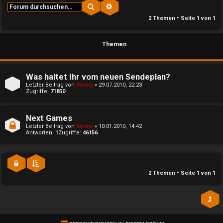
r
Suche
Erweiterte Suche
n
e
2 Themen • Seite
1
von
1
a
Themen
S
m
u
Was haltet Ihr vom neuen Sendeplan?
↳
Letzter Beitrag von
Benny
«
29.07.2010, 22:23
c
Zugriffe:
71850
h
I
Next Games
e
Letzter Beitrag von
Benny
«
10.01.2010, 14:42
n
Antworten:
1
Zugriffe:
46156
s
F
i
2 Themen • Seite
1
von
1
A
d
Q
e