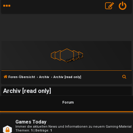
S
Foren-Übersicht
Archiv
Archiv [read only]
u
Archiv [read only]
c
h
Forum
e
Games Today
Immer die aktuellen News und Informationen zu neuem Gaming-Material
Themen:
1
| Beiträge:
1