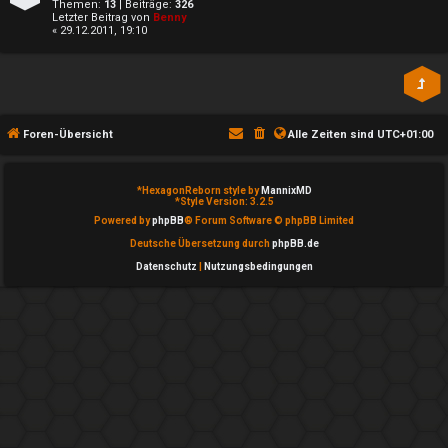
n
l
Themen:
13
| Beiträge:
326
Letzter Beitrag von
Benny
« 29.12.2011, 19:10
b
a
e
y
a
↳
Foren-Übersicht
Alle Zeiten sind
UTC+01:00
n
t
e
*
HexagonReborn style by
MannixMD
*
Style Version: 3.2.5
w
Powered by
phpBB
® Forum Software © phpBB Limited
P
o
Deutsche Übersetzung durch
phpBB.de
l
Datenschutz
|
Nutzungsbedingungen
r
a
t
y
e
A
t
l
e
l