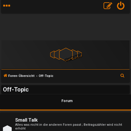
S
Foren-Übersicht
Off-Topic
u
Off-Topic
c
h
Forum
e
e
Small Talk
U
P
Alles was nicht in die anderen Foren passt ; Beitragszähler wird nicht
erhöht