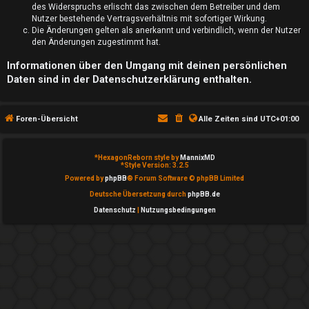
S
des Widerspruchs erlischt das zwischen dem Betreiber und dem
Nutzer bestehende Vertragsverhältnis mit sofortiger Wirkung.
u
Die Änderungen gelten als anerkannt und verbindlich, wenn der Nutzer
den Änderungen zugestimmt hat.
c
Informationen über den Umgang mit deinen persönlichen
h
Daten sind in der Datenschutzerklärung enthalten.
e
Foren-Übersicht
Alle Zeiten sind
UTC+01:00
F
*
HexagonReborn style by
MannixMD
*
Style Version: 3.2.5
Powered by
phpBB
® Forum Software © phpBB Limited
A
Deutsche Übersetzung durch
phpBB.de
Q
Datenschutz
|
Nutzungsbedingungen