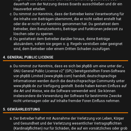
dauerhaft von der Nutzung dieses Boards ausschließen und dir ein
t
Hausverbot erteilen.
Du nimmst zur Kenntnis, dass der Betreiber keine Verantwortung für
e
die Inhalte von Beiträgen übernimmt, die er nicht selbst erstellt hat
oder die er nicht zur Kenntnis genommen hat. Du gestattest dem
t
Betreiber, dein Benutzerkonto, Beiträge und Funktionen jederzeit zu
löschen oder zu sperren.
e
Du gestattest dem Betreiber darüber hinaus, deine Beiträge
abzuändern, sofern sie gegen o. g. Regeln verstoßen oder geeignet
T
sind, dem Betreiber oder einem Dritten Schaden zuzufügen.
4. GENERAL PUBLIC LICENSE
h
Du nimmst zur Kenntnis, dass es sich bei phpBB um eine unter der „
e
GNU General Public License v2
“ (GPL) bereitgestellten Foren-Software
von phpBB Limited (www.phpbb.com) handelt; deutschsprachige
m
Informationen werden durch die deutschsprachige Community unter
www.phpbb.de zur Verfügung gestellt. Beide haben keinen Einfluss auf
e
die Art und Weise, wie die Software verwendet wird. Sie können
insbesondere die Verwendung der Software für bestimmte Zwecke
n
nicht untersagen oder auf Inhalte fremder Foren Einfluss nehmen.
5. GEWÄHRLEISTUNG
Der Betreiber haftet mit Ausnahme der Verletzung von Leben, Körper
und Gesundheit und der Verletzung wesentlicher Vertragspflichten
A
(Kardinalpflichten) nur für Schäden, die auf ein vorsätzliches oder grob