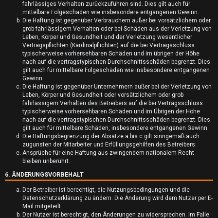
fahrlässiges Verhalten zurückzuführen sind. Dies gilt auch für
k
mittelbare Folgeschäden wie insbesondere entgangenen Gewinn.
Die Haftung ist gegenüber Verbrauchern außer bei vorsätzlichem oder
t
grob fahrlässigem Verhalten oder bei Schäden aus der Verletzung von
Leben, Körper und Gesundheit und der Verletzung wesentlicher
i
Vertragspflichten (Kardinalpflichten) auf die bei Vertragsschluss
typischerweise vorhersehbaren Schäden und im übrigen der Höhe
v
nach auf die vertragstypischen Durchschnittsschäden begrenzt. Dies
gilt auch für mittelbare Folgeschäden wie insbesondere entgangenen
e
Gewinn.
Die Haftung ist gegenüber Unternehmern außer bei der Verletzung von
T
Leben, Körper und Gesundheit oder vorsätzlichem oder grob
fahrlässigem Verhalten des Betreibers auf die bei Vertragsschluss
h
typischerweise vorhersehbaren Schäden und im Übrigen der Höhe
nach auf die vertragstypischen Durchschnittsschäden begrenzt. Dies
e
gilt auch für mittelbare Schäden, insbesondere entgangenen Gewinn.
Die Haftungsbegrenzung der Absätze a bis c gilt sinngemäß auch
m
zugunsten der Mitarbeiter und Erfüllungsgehilfen des Betreibers.
Ansprüche für eine Haftung aus zwingendem nationalem Recht
e
bleiben unberührt.
6. ÄNDERUNGSVORBEHALT
n
Der Betreiber ist berechtigt, die Nutzungsbedingungen und die
Datenschutzerklärung zu ändern. Die Änderung wird dem Nutzer per E-
Mail mitgeteilt.
Der Nutzer ist berechtigt, den Änderungen zu widersprechen. Im Falle