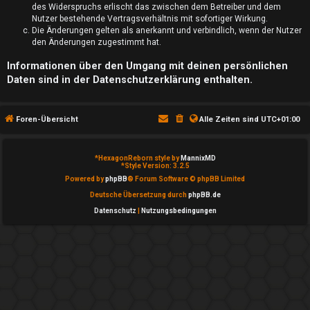
S
des Widerspruchs erlischt das zwischen dem Betreiber und dem
Nutzer bestehende Vertragsverhältnis mit sofortiger Wirkung.
u
Die Änderungen gelten als anerkannt und verbindlich, wenn der Nutzer
den Änderungen zugestimmt hat.
c
Informationen über den Umgang mit deinen persönlichen
h
Daten sind in der Datenschutzerklärung enthalten.
e
Foren-Übersicht
Alle Zeiten sind
UTC+01:00
F
*
HexagonReborn style by
MannixMD
*
Style Version: 3.2.5
Powered by
phpBB
® Forum Software © phpBB Limited
A
Deutsche Übersetzung durch
phpBB.de
Q
Datenschutz
|
Nutzungsbedingungen