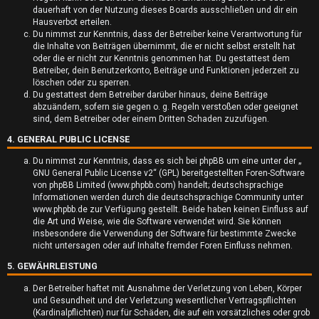
dauerhaft von der Nutzung dieses Boards ausschließen und dir ein
t
Hausverbot erteilen.
Du nimmst zur Kenntnis, dass der Betreiber keine Verantwortung für
e
die Inhalte von Beiträgen übernimmt, die er nicht selbst erstellt hat
oder die er nicht zur Kenntnis genommen hat. Du gestattest dem
t
Betreiber, dein Benutzerkonto, Beiträge und Funktionen jederzeit zu
löschen oder zu sperren.
e
Du gestattest dem Betreiber darüber hinaus, deine Beiträge
abzuändern, sofern sie gegen o. g. Regeln verstoßen oder geeignet
T
sind, dem Betreiber oder einem Dritten Schaden zuzufügen.
4. GENERAL PUBLIC LICENSE
h
Du nimmst zur Kenntnis, dass es sich bei phpBB um eine unter der „
e
GNU General Public License v2
“ (GPL) bereitgestellten Foren-Software
von phpBB Limited (www.phpbb.com) handelt; deutschsprachige
m
Informationen werden durch die deutschsprachige Community unter
www.phpbb.de zur Verfügung gestellt. Beide haben keinen Einfluss auf
e
die Art und Weise, wie die Software verwendet wird. Sie können
insbesondere die Verwendung der Software für bestimmte Zwecke
n
nicht untersagen oder auf Inhalte fremder Foren Einfluss nehmen.
5. GEWÄHRLEISTUNG
Der Betreiber haftet mit Ausnahme der Verletzung von Leben, Körper
und Gesundheit und der Verletzung wesentlicher Vertragspflichten
A
(Kardinalpflichten) nur für Schäden, die auf ein vorsätzliches oder grob