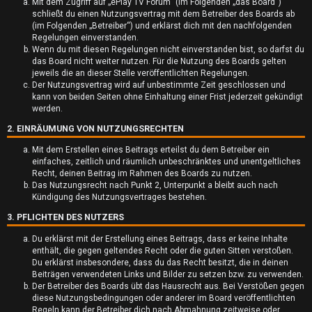
Mit dem Zugriff auf „ePlay TV Forum“ (im Folgenden „das Board“)
schließt du einen Nutzungsvertrag mit dem Betreiber des Boards ab
(im Folgenden „Betreiber“) und erklärst dich mit den nachfolgenden
Regelungen einverstanden.
Wenn du mit diesen Regelungen nicht einverstanden bist, so darfst du
das Board nicht weiter nutzen. Für die Nutzung des Boards gelten
jeweils die an dieser Stelle veröffentlichten Regelungen.
U
Der Nutzungsvertrag wird auf unbestimmte Zeit geschlossen und
kann von beiden Seiten ohne Einhaltung einer Frist jederzeit gekündigt
werden.
n
2. EINRÄUMUNG VON NUTZUNGSRECHTEN
b
Mit dem Erstellen eines Beitrags erteilst du dem Betreiber ein
e
einfaches, zeitlich und räumlich unbeschränktes und unentgeltliches
Recht, deinen Beitrag im Rahmen des Boards zu nutzen.
a
Das Nutzungsrecht nach Punkt 2, Unterpunkt a bleibt auch nach
Kündigung des Nutzungsvertrages bestehen.
n
3. PFLICHTEN DES NUTZERS
t
Du erklärst mit der Erstellung eines Beitrags, dass er keine Inhalte
enthält, die gegen geltendes Recht oder die guten Sitten verstoßen.
w
Du erklärst insbesondere, dass du das Recht besitzt, die in deinen
Beiträgen verwendeten Links und Bilder zu setzen bzw. zu verwenden.
o
Der Betreiber des Boards übt das Hausrecht aus. Bei Verstößen gegen
diese Nutzungsbedingungen oder anderer im Board veröffentlichten
r
Regeln kann der Betreiber dich nach Abmahnung zeitweise oder