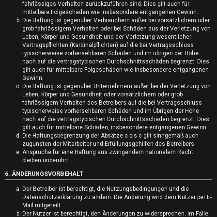
fahrlässiges Verhalten zurückzuführen sind. Dies gilt auch für
k
mittelbare Folgeschäden wie insbesondere entgangenen Gewinn.
Die Haftung ist gegenüber Verbrauchern außer bei vorsätzlichem oder
t
grob fahrlässigem Verhalten oder bei Schäden aus der Verletzung von
Leben, Körper und Gesundheit und der Verletzung wesentlicher
i
Vertragspflichten (Kardinalpflichten) auf die bei Vertragsschluss
typischerweise vorhersehbaren Schäden und im übrigen der Höhe
v
nach auf die vertragstypischen Durchschnittsschäden begrenzt. Dies
gilt auch für mittelbare Folgeschäden wie insbesondere entgangenen
e
Gewinn.
Die Haftung ist gegenüber Unternehmern außer bei der Verletzung von
T
Leben, Körper und Gesundheit oder vorsätzlichem oder grob
fahrlässigem Verhalten des Betreibers auf die bei Vertragsschluss
h
typischerweise vorhersehbaren Schäden und im Übrigen der Höhe
nach auf die vertragstypischen Durchschnittsschäden begrenzt. Dies
e
gilt auch für mittelbare Schäden, insbesondere entgangenen Gewinn.
Die Haftungsbegrenzung der Absätze a bis c gilt sinngemäß auch
m
zugunsten der Mitarbeiter und Erfüllungsgehilfen des Betreibers.
Ansprüche für eine Haftung aus zwingendem nationalem Recht
e
bleiben unberührt.
6. ÄNDERUNGSVORBEHALT
n
Der Betreiber ist berechtigt, die Nutzungsbedingungen und die
Datenschutzerklärung zu ändern. Die Änderung wird dem Nutzer per E-
Mail mitgeteilt.
Der Nutzer ist berechtigt, den Änderungen zu widersprechen. Im Falle