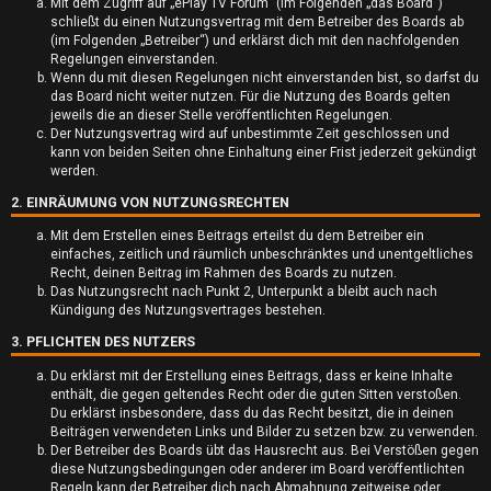
Mit dem Zugriff auf „ePlay TV Forum“ (im Folgenden „das Board“)
schließt du einen Nutzungsvertrag mit dem Betreiber des Boards ab
(im Folgenden „Betreiber“) und erklärst dich mit den nachfolgenden
Regelungen einverstanden.
Wenn du mit diesen Regelungen nicht einverstanden bist, so darfst du
das Board nicht weiter nutzen. Für die Nutzung des Boards gelten
jeweils die an dieser Stelle veröffentlichten Regelungen.
U
Der Nutzungsvertrag wird auf unbestimmte Zeit geschlossen und
kann von beiden Seiten ohne Einhaltung einer Frist jederzeit gekündigt
werden.
n
2. EINRÄUMUNG VON NUTZUNGSRECHTEN
b
Mit dem Erstellen eines Beitrags erteilst du dem Betreiber ein
e
einfaches, zeitlich und räumlich unbeschränktes und unentgeltliches
Recht, deinen Beitrag im Rahmen des Boards zu nutzen.
a
Das Nutzungsrecht nach Punkt 2, Unterpunkt a bleibt auch nach
Kündigung des Nutzungsvertrages bestehen.
n
3. PFLICHTEN DES NUTZERS
t
Du erklärst mit der Erstellung eines Beitrags, dass er keine Inhalte
enthält, die gegen geltendes Recht oder die guten Sitten verstoßen.
w
Du erklärst insbesondere, dass du das Recht besitzt, die in deinen
Beiträgen verwendeten Links und Bilder zu setzen bzw. zu verwenden.
o
Der Betreiber des Boards übt das Hausrecht aus. Bei Verstößen gegen
diese Nutzungsbedingungen oder anderer im Board veröffentlichten
r
Regeln kann der Betreiber dich nach Abmahnung zeitweise oder