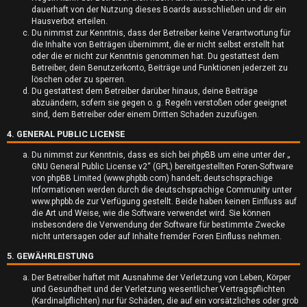
dauerhaft von der Nutzung dieses Boards ausschließen und dir ein
t
Hausverbot erteilen.
Du nimmst zur Kenntnis, dass der Betreiber keine Verantwortung für
e
die Inhalte von Beiträgen übernimmt, die er nicht selbst erstellt hat
oder die er nicht zur Kenntnis genommen hat. Du gestattest dem
t
Betreiber, dein Benutzerkonto, Beiträge und Funktionen jederzeit zu
löschen oder zu sperren.
e
Du gestattest dem Betreiber darüber hinaus, deine Beiträge
abzuändern, sofern sie gegen o. g. Regeln verstoßen oder geeignet
T
sind, dem Betreiber oder einem Dritten Schaden zuzufügen.
4. GENERAL PUBLIC LICENSE
h
Du nimmst zur Kenntnis, dass es sich bei phpBB um eine unter der „
e
GNU General Public License v2
“ (GPL) bereitgestellten Foren-Software
von phpBB Limited (www.phpbb.com) handelt; deutschsprachige
m
Informationen werden durch die deutschsprachige Community unter
www.phpbb.de zur Verfügung gestellt. Beide haben keinen Einfluss auf
e
die Art und Weise, wie die Software verwendet wird. Sie können
insbesondere die Verwendung der Software für bestimmte Zwecke
n
nicht untersagen oder auf Inhalte fremder Foren Einfluss nehmen.
5. GEWÄHRLEISTUNG
Der Betreiber haftet mit Ausnahme der Verletzung von Leben, Körper
und Gesundheit und der Verletzung wesentlicher Vertragspflichten
A
(Kardinalpflichten) nur für Schäden, die auf ein vorsätzliches oder grob