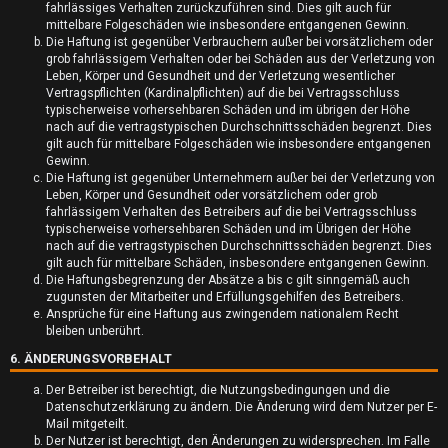
fahrlässiges Verhalten zurückzuführen sind. Dies gilt auch für
k
mittelbare Folgeschäden wie insbesondere entgangenen Gewinn.
Die Haftung ist gegenüber Verbrauchern außer bei vorsätzlichem oder
t
grob fahrlässigem Verhalten oder bei Schäden aus der Verletzung von
Leben, Körper und Gesundheit und der Verletzung wesentlicher
i
Vertragspflichten (Kardinalpflichten) auf die bei Vertragsschluss
typischerweise vorhersehbaren Schäden und im übrigen der Höhe
v
nach auf die vertragstypischen Durchschnittsschäden begrenzt. Dies
gilt auch für mittelbare Folgeschäden wie insbesondere entgangenen
e
Gewinn.
Die Haftung ist gegenüber Unternehmern außer bei der Verletzung von
T
Leben, Körper und Gesundheit oder vorsätzlichem oder grob
fahrlässigem Verhalten des Betreibers auf die bei Vertragsschluss
h
typischerweise vorhersehbaren Schäden und im Übrigen der Höhe
nach auf die vertragstypischen Durchschnittsschäden begrenzt. Dies
e
gilt auch für mittelbare Schäden, insbesondere entgangenen Gewinn.
Die Haftungsbegrenzung der Absätze a bis c gilt sinngemäß auch
m
zugunsten der Mitarbeiter und Erfüllungsgehilfen des Betreibers.
Ansprüche für eine Haftung aus zwingendem nationalem Recht
e
bleiben unberührt.
6. ÄNDERUNGSVORBEHALT
n
Der Betreiber ist berechtigt, die Nutzungsbedingungen und die
Datenschutzerklärung zu ändern. Die Änderung wird dem Nutzer per E-
Mail mitgeteilt.
Der Nutzer ist berechtigt, den Änderungen zu widersprechen. Im Falle