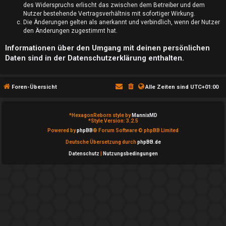
S
des Widerspruchs erlischt das zwischen dem Betreiber und dem
Nutzer bestehende Vertragsverhältnis mit sofortiger Wirkung.
u
Die Änderungen gelten als anerkannt und verbindlich, wenn der Nutzer
den Änderungen zugestimmt hat.
c
Informationen über den Umgang mit deinen persönlichen
h
Daten sind in der Datenschutzerklärung enthalten.
e
Foren-Übersicht
Alle Zeiten sind
UTC+01:00
F
*
HexagonReborn style by
MannixMD
*
Style Version: 3.2.5
Powered by
phpBB
® Forum Software © phpBB Limited
A
Deutsche Übersetzung durch
phpBB.de
Q
Datenschutz
|
Nutzungsbedingungen