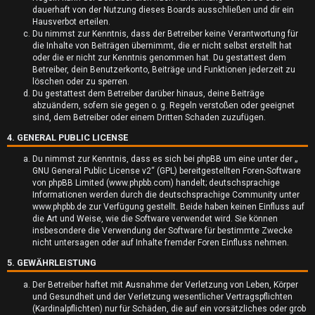
dauerhaft von der Nutzung dieses Boards ausschließen und dir ein
t
Hausverbot erteilen.
Du nimmst zur Kenntnis, dass der Betreiber keine Verantwortung für
e
die Inhalte von Beiträgen übernimmt, die er nicht selbst erstellt hat
oder die er nicht zur Kenntnis genommen hat. Du gestattest dem
t
Betreiber, dein Benutzerkonto, Beiträge und Funktionen jederzeit zu
löschen oder zu sperren.
e
Du gestattest dem Betreiber darüber hinaus, deine Beiträge
abzuändern, sofern sie gegen o. g. Regeln verstoßen oder geeignet
T
sind, dem Betreiber oder einem Dritten Schaden zuzufügen.
4. GENERAL PUBLIC LICENSE
h
Du nimmst zur Kenntnis, dass es sich bei phpBB um eine unter der „
e
GNU General Public License v2
“ (GPL) bereitgestellten Foren-Software
von phpBB Limited (www.phpbb.com) handelt; deutschsprachige
m
Informationen werden durch die deutschsprachige Community unter
www.phpbb.de zur Verfügung gestellt. Beide haben keinen Einfluss auf
e
die Art und Weise, wie die Software verwendet wird. Sie können
insbesondere die Verwendung der Software für bestimmte Zwecke
n
nicht untersagen oder auf Inhalte fremder Foren Einfluss nehmen.
5. GEWÄHRLEISTUNG
Der Betreiber haftet mit Ausnahme der Verletzung von Leben, Körper
und Gesundheit und der Verletzung wesentlicher Vertragspflichten
A
(Kardinalpflichten) nur für Schäden, die auf ein vorsätzliches oder grob