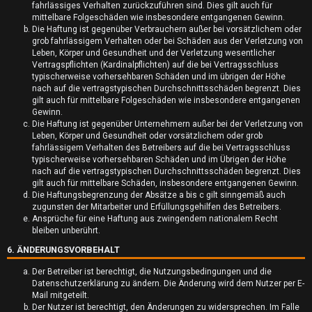
fahrlässiges Verhalten zurückzuführen sind. Dies gilt auch für
k
mittelbare Folgeschäden wie insbesondere entgangenen Gewinn.
Die Haftung ist gegenüber Verbrauchern außer bei vorsätzlichem oder
t
grob fahrlässigem Verhalten oder bei Schäden aus der Verletzung von
Leben, Körper und Gesundheit und der Verletzung wesentlicher
i
Vertragspflichten (Kardinalpflichten) auf die bei Vertragsschluss
typischerweise vorhersehbaren Schäden und im übrigen der Höhe
v
nach auf die vertragstypischen Durchschnittsschäden begrenzt. Dies
gilt auch für mittelbare Folgeschäden wie insbesondere entgangenen
e
Gewinn.
Die Haftung ist gegenüber Unternehmern außer bei der Verletzung von
T
Leben, Körper und Gesundheit oder vorsätzlichem oder grob
fahrlässigem Verhalten des Betreibers auf die bei Vertragsschluss
h
typischerweise vorhersehbaren Schäden und im Übrigen der Höhe
nach auf die vertragstypischen Durchschnittsschäden begrenzt. Dies
e
gilt auch für mittelbare Schäden, insbesondere entgangenen Gewinn.
Die Haftungsbegrenzung der Absätze a bis c gilt sinngemäß auch
m
zugunsten der Mitarbeiter und Erfüllungsgehilfen des Betreibers.
Ansprüche für eine Haftung aus zwingendem nationalem Recht
e
bleiben unberührt.
6. ÄNDERUNGSVORBEHALT
n
Der Betreiber ist berechtigt, die Nutzungsbedingungen und die
Datenschutzerklärung zu ändern. Die Änderung wird dem Nutzer per E-
Mail mitgeteilt.
Der Nutzer ist berechtigt, den Änderungen zu widersprechen. Im Falle