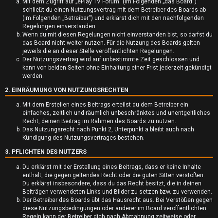
Mit dem Zugriff auf „ePlay TV Forum“ (im Folgenden „das Board“)
schließt du einen Nutzungsvertrag mit dem Betreiber des Boards ab
(im Folgenden „Betreiber“) und erklärst dich mit den nachfolgenden
Regelungen einverstanden.
Wenn du mit diesen Regelungen nicht einverstanden bist, so darfst du
das Board nicht weiter nutzen. Für die Nutzung des Boards gelten
jeweils die an dieser Stelle veröffentlichten Regelungen.
U
Der Nutzungsvertrag wird auf unbestimmte Zeit geschlossen und
kann von beiden Seiten ohne Einhaltung einer Frist jederzeit gekündigt
werden.
n
2. EINRÄUMUNG VON NUTZUNGSRECHTEN
b
Mit dem Erstellen eines Beitrags erteilst du dem Betreiber ein
e
einfaches, zeitlich und räumlich unbeschränktes und unentgeltliches
Recht, deinen Beitrag im Rahmen des Boards zu nutzen.
a
Das Nutzungsrecht nach Punkt 2, Unterpunkt a bleibt auch nach
Kündigung des Nutzungsvertrages bestehen.
n
3. PFLICHTEN DES NUTZERS
t
Du erklärst mit der Erstellung eines Beitrags, dass er keine Inhalte
enthält, die gegen geltendes Recht oder die guten Sitten verstoßen.
w
Du erklärst insbesondere, dass du das Recht besitzt, die in deinen
Beiträgen verwendeten Links und Bilder zu setzen bzw. zu verwenden.
o
Der Betreiber des Boards übt das Hausrecht aus. Bei Verstößen gegen
diese Nutzungsbedingungen oder anderer im Board veröffentlichten
r
Regeln kann der Betreiber dich nach Abmahnung zeitweise oder