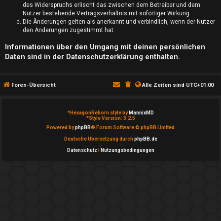
S
des Widerspruchs erlischt das zwischen dem Betreiber und dem
Nutzer bestehende Vertragsverhältnis mit sofortiger Wirkung.
u
Die Änderungen gelten als anerkannt und verbindlich, wenn der Nutzer
den Änderungen zugestimmt hat.
c
Informationen über den Umgang mit deinen persönlichen
h
Daten sind in der Datenschutzerklärung enthalten.
e
Foren-Übersicht
Alle Zeiten sind
UTC+01:00
F
*
HexagonReborn style by
MannixMD
*
Style Version: 3.2.5
Powered by
phpBB
® Forum Software © phpBB Limited
A
Deutsche Übersetzung durch
phpBB.de
Q
Datenschutz
|
Nutzungsbedingungen