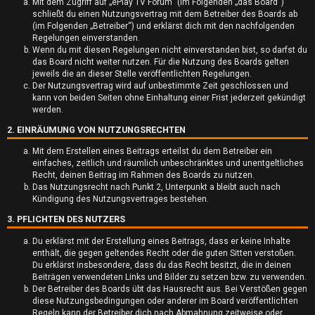
Mit dem Zugriff auf „ePlay TV Forum“ (im Folgenden „das Board“)
schließt du einen Nutzungsvertrag mit dem Betreiber des Boards ab
(im Folgenden „Betreiber“) und erklärst dich mit den nachfolgenden
Regelungen einverstanden.
Wenn du mit diesen Regelungen nicht einverstanden bist, so darfst du
das Board nicht weiter nutzen. Für die Nutzung des Boards gelten
jeweils die an dieser Stelle veröffentlichten Regelungen.
U
Der Nutzungsvertrag wird auf unbestimmte Zeit geschlossen und
kann von beiden Seiten ohne Einhaltung einer Frist jederzeit gekündigt
werden.
n
2. EINRÄUMUNG VON NUTZUNGSRECHTEN
b
Mit dem Erstellen eines Beitrags erteilst du dem Betreiber ein
e
einfaches, zeitlich und räumlich unbeschränktes und unentgeltliches
Recht, deinen Beitrag im Rahmen des Boards zu nutzen.
a
Das Nutzungsrecht nach Punkt 2, Unterpunkt a bleibt auch nach
Kündigung des Nutzungsvertrages bestehen.
n
3. PFLICHTEN DES NUTZERS
t
Du erklärst mit der Erstellung eines Beitrags, dass er keine Inhalte
enthält, die gegen geltendes Recht oder die guten Sitten verstoßen.
w
Du erklärst insbesondere, dass du das Recht besitzt, die in deinen
Beiträgen verwendeten Links und Bilder zu setzen bzw. zu verwenden.
o
Der Betreiber des Boards übt das Hausrecht aus. Bei Verstößen gegen
diese Nutzungsbedingungen oder anderer im Board veröffentlichten
r
Regeln kann der Betreiber dich nach Abmahnung zeitweise oder