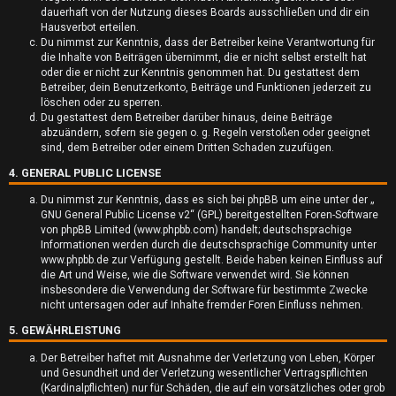
dauerhaft von der Nutzung dieses Boards ausschließen und dir ein
t
Hausverbot erteilen.
Du nimmst zur Kenntnis, dass der Betreiber keine Verantwortung für
e
die Inhalte von Beiträgen übernimmt, die er nicht selbst erstellt hat
oder die er nicht zur Kenntnis genommen hat. Du gestattest dem
t
Betreiber, dein Benutzerkonto, Beiträge und Funktionen jederzeit zu
löschen oder zu sperren.
e
Du gestattest dem Betreiber darüber hinaus, deine Beiträge
abzuändern, sofern sie gegen o. g. Regeln verstoßen oder geeignet
T
sind, dem Betreiber oder einem Dritten Schaden zuzufügen.
4. GENERAL PUBLIC LICENSE
h
Du nimmst zur Kenntnis, dass es sich bei phpBB um eine unter der „
e
GNU General Public License v2
“ (GPL) bereitgestellten Foren-Software
von phpBB Limited (www.phpbb.com) handelt; deutschsprachige
m
Informationen werden durch die deutschsprachige Community unter
www.phpbb.de zur Verfügung gestellt. Beide haben keinen Einfluss auf
e
die Art und Weise, wie die Software verwendet wird. Sie können
insbesondere die Verwendung der Software für bestimmte Zwecke
n
nicht untersagen oder auf Inhalte fremder Foren Einfluss nehmen.
5. GEWÄHRLEISTUNG
Der Betreiber haftet mit Ausnahme der Verletzung von Leben, Körper
und Gesundheit und der Verletzung wesentlicher Vertragspflichten
A
(Kardinalpflichten) nur für Schäden, die auf ein vorsätzliches oder grob