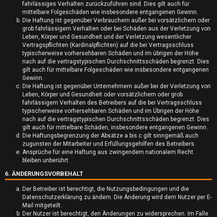
fahrlässiges Verhalten zurückzuführen sind. Dies gilt auch für
k
mittelbare Folgeschäden wie insbesondere entgangenen Gewinn.
Die Haftung ist gegenüber Verbrauchern außer bei vorsätzlichem oder
t
grob fahrlässigem Verhalten oder bei Schäden aus der Verletzung von
Leben, Körper und Gesundheit und der Verletzung wesentlicher
i
Vertragspflichten (Kardinalpflichten) auf die bei Vertragsschluss
typischerweise vorhersehbaren Schäden und im übrigen der Höhe
v
nach auf die vertragstypischen Durchschnittsschäden begrenzt. Dies
gilt auch für mittelbare Folgeschäden wie insbesondere entgangenen
e
Gewinn.
Die Haftung ist gegenüber Unternehmern außer bei der Verletzung von
T
Leben, Körper und Gesundheit oder vorsätzlichem oder grob
fahrlässigem Verhalten des Betreibers auf die bei Vertragsschluss
h
typischerweise vorhersehbaren Schäden und im Übrigen der Höhe
nach auf die vertragstypischen Durchschnittsschäden begrenzt. Dies
e
gilt auch für mittelbare Schäden, insbesondere entgangenen Gewinn.
Die Haftungsbegrenzung der Absätze a bis c gilt sinngemäß auch
m
zugunsten der Mitarbeiter und Erfüllungsgehilfen des Betreibers.
Ansprüche für eine Haftung aus zwingendem nationalem Recht
e
bleiben unberührt.
6. ÄNDERUNGSVORBEHALT
n
Der Betreiber ist berechtigt, die Nutzungsbedingungen und die
Datenschutzerklärung zu ändern. Die Änderung wird dem Nutzer per E-
Mail mitgeteilt.
Der Nutzer ist berechtigt, den Änderungen zu widersprechen. Im Falle