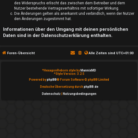
S
des Widerspruchs erlischt das zwischen dem Betreiber und dem
Nutzer bestehende Vertragsverhältnis mit sofortiger Wirkung.
u
Die Änderungen gelten als anerkannt und verbindlich, wenn der Nutzer
den Änderungen zugestimmt hat.
c
Informationen über den Umgang mit deinen persönlichen
h
Daten sind in der Datenschutzerklärung enthalten.
e
Foren-Übersicht
Alle Zeiten sind
UTC+01:00
F
*
HexagonReborn style by
MannixMD
*
Style Version: 3.2.5
Powered by
phpBB
® Forum Software © phpBB Limited
A
Deutsche Übersetzung durch
phpBB.de
Q
Datenschutz
|
Nutzungsbedingungen