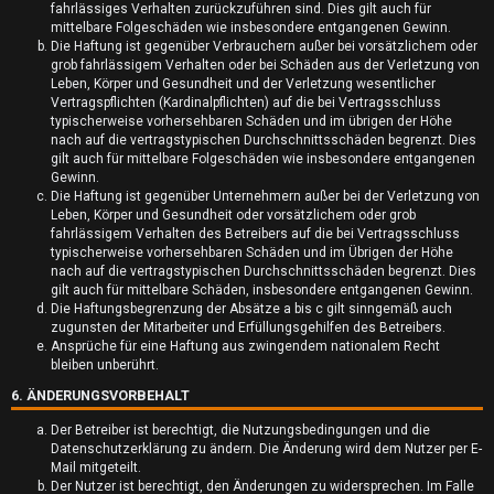
fahrlässiges Verhalten zurückzuführen sind. Dies gilt auch für
k
mittelbare Folgeschäden wie insbesondere entgangenen Gewinn.
Die Haftung ist gegenüber Verbrauchern außer bei vorsätzlichem oder
t
grob fahrlässigem Verhalten oder bei Schäden aus der Verletzung von
Leben, Körper und Gesundheit und der Verletzung wesentlicher
i
Vertragspflichten (Kardinalpflichten) auf die bei Vertragsschluss
typischerweise vorhersehbaren Schäden und im übrigen der Höhe
v
nach auf die vertragstypischen Durchschnittsschäden begrenzt. Dies
gilt auch für mittelbare Folgeschäden wie insbesondere entgangenen
e
Gewinn.
Die Haftung ist gegenüber Unternehmern außer bei der Verletzung von
T
Leben, Körper und Gesundheit oder vorsätzlichem oder grob
fahrlässigem Verhalten des Betreibers auf die bei Vertragsschluss
h
typischerweise vorhersehbaren Schäden und im Übrigen der Höhe
nach auf die vertragstypischen Durchschnittsschäden begrenzt. Dies
e
gilt auch für mittelbare Schäden, insbesondere entgangenen Gewinn.
Die Haftungsbegrenzung der Absätze a bis c gilt sinngemäß auch
m
zugunsten der Mitarbeiter und Erfüllungsgehilfen des Betreibers.
Ansprüche für eine Haftung aus zwingendem nationalem Recht
e
bleiben unberührt.
6. ÄNDERUNGSVORBEHALT
n
Der Betreiber ist berechtigt, die Nutzungsbedingungen und die
Datenschutzerklärung zu ändern. Die Änderung wird dem Nutzer per E-
Mail mitgeteilt.
Der Nutzer ist berechtigt, den Änderungen zu widersprechen. Im Falle