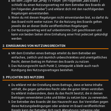
Mit dem Zugriff auf „ePlay TV Forum“ (im Folgenden „das Board“)
schließt du einen Nutzungsvertrag mit dem Betreiber des Boards ab
(im Folgenden „Betreiber“) und erklärst dich mit den nachfolgenden
Regelungen einverstanden.
Wenn du mit diesen Regelungen nicht einverstanden bist, so darfst du
das Board nicht weiter nutzen. Für die Nutzung des Boards gelten
jeweils die an dieser Stelle veröffentlichten Regelungen.
U
Der Nutzungsvertrag wird auf unbestimmte Zeit geschlossen und
kann von beiden Seiten ohne Einhaltung einer Frist jederzeit gekündigt
werden.
n
2. EINRÄUMUNG VON NUTZUNGSRECHTEN
b
Mit dem Erstellen eines Beitrags erteilst du dem Betreiber ein
e
einfaches, zeitlich und räumlich unbeschränktes und unentgeltliches
Recht, deinen Beitrag im Rahmen des Boards zu nutzen.
a
Das Nutzungsrecht nach Punkt 2, Unterpunkt a bleibt auch nach
Kündigung des Nutzungsvertrages bestehen.
n
3. PFLICHTEN DES NUTZERS
t
Du erklärst mit der Erstellung eines Beitrags, dass er keine Inhalte
enthält, die gegen geltendes Recht oder die guten Sitten verstoßen.
w
Du erklärst insbesondere, dass du das Recht besitzt, die in deinen
Beiträgen verwendeten Links und Bilder zu setzen bzw. zu verwenden.
o
Der Betreiber des Boards übt das Hausrecht aus. Bei Verstößen gegen
diese Nutzungsbedingungen oder anderer im Board veröffentlichten
r
Regeln kann der Betreiber dich nach Abmahnung zeitweise oder