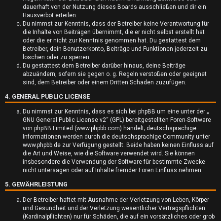
dauerhaft von der Nutzung dieses Boards ausschließen und dir ein
t
Hausverbot erteilen.
Du nimmst zur Kenntnis, dass der Betreiber keine Verantwortung für
e
die Inhalte von Beiträgen übernimmt, die er nicht selbst erstellt hat
oder die er nicht zur Kenntnis genommen hat. Du gestattest dem
t
Betreiber, dein Benutzerkonto, Beiträge und Funktionen jederzeit zu
löschen oder zu sperren.
e
Du gestattest dem Betreiber darüber hinaus, deine Beiträge
abzuändern, sofern sie gegen o. g. Regeln verstoßen oder geeignet
T
sind, dem Betreiber oder einem Dritten Schaden zuzufügen.
4. GENERAL PUBLIC LICENSE
h
Du nimmst zur Kenntnis, dass es sich bei phpBB um eine unter der „
e
GNU General Public License v2
“ (GPL) bereitgestellten Foren-Software
von phpBB Limited (www.phpbb.com) handelt; deutschsprachige
m
Informationen werden durch die deutschsprachige Community unter
www.phpbb.de zur Verfügung gestellt. Beide haben keinen Einfluss auf
e
die Art und Weise, wie die Software verwendet wird. Sie können
insbesondere die Verwendung der Software für bestimmte Zwecke
n
nicht untersagen oder auf Inhalte fremder Foren Einfluss nehmen.
5. GEWÄHRLEISTUNG
Der Betreiber haftet mit Ausnahme der Verletzung von Leben, Körper
und Gesundheit und der Verletzung wesentlicher Vertragspflichten
A
(Kardinalpflichten) nur für Schäden, die auf ein vorsätzliches oder grob