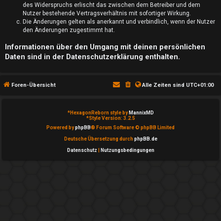
S
des Widerspruchs erlischt das zwischen dem Betreiber und dem
Nutzer bestehende Vertragsverhältnis mit sofortiger Wirkung.
u
Die Änderungen gelten als anerkannt und verbindlich, wenn der Nutzer
den Änderungen zugestimmt hat.
c
Informationen über den Umgang mit deinen persönlichen
h
Daten sind in der Datenschutzerklärung enthalten.
e
Foren-Übersicht
Alle Zeiten sind
UTC+01:00
F
*
HexagonReborn style by
MannixMD
*
Style Version: 3.2.5
Powered by
phpBB
® Forum Software © phpBB Limited
A
Deutsche Übersetzung durch
phpBB.de
Q
Datenschutz
|
Nutzungsbedingungen