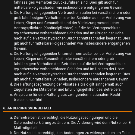
fahrlässiges Verhalten zurückzuführen sind. Dies gilt auch für
k
mittelbare Folgeschäden wie insbesondere entgangenen Gewinn.
Die Haftung ist gegenüber Verbrauchern außer bei vorsätzlichem oder
t
grob fahrlässigem Verhalten oder bei Schäden aus der Verletzung von
Leben, Körper und Gesundheit und der Verletzung wesentlicher
i
Vertragspflichten (Kardinalpflichten) auf die bei Vertragsschluss
typischerweise vorhersehbaren Schäden und im übrigen der Höhe
v
nach auf die vertragstypischen Durchschnittsschäden begrenzt. Dies
gilt auch für mittelbare Folgeschäden wie insbesondere entgangenen
e
Gewinn.
Die Haftung ist gegenüber Unternehmern außer bei der Verletzung von
T
Leben, Körper und Gesundheit oder vorsätzlichem oder grob
fahrlässigem Verhalten des Betreibers auf die bei Vertragsschluss
h
typischerweise vorhersehbaren Schäden und im Übrigen der Höhe
nach auf die vertragstypischen Durchschnittsschäden begrenzt. Dies
e
gilt auch für mittelbare Schäden, insbesondere entgangenen Gewinn.
Die Haftungsbegrenzung der Absätze a bis c gilt sinngemäß auch
m
zugunsten der Mitarbeiter und Erfüllungsgehilfen des Betreibers.
Ansprüche für eine Haftung aus zwingendem nationalem Recht
e
bleiben unberührt.
6. ÄNDERUNGSVORBEHALT
n
Der Betreiber ist berechtigt, die Nutzungsbedingungen und die
Datenschutzerklärung zu ändern. Die Änderung wird dem Nutzer per E-
Mail mitgeteilt.
Der Nutzer ist berechtigt, den Änderungen zu widersprechen. Im Falle