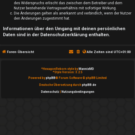
S
des Widerspruchs erlischt das zwischen dem Betreiber und dem
Nutzer bestehende Vertragsverhältnis mit sofortiger Wirkung.
u
Die Änderungen gelten als anerkannt und verbindlich, wenn der Nutzer
den Änderungen zugestimmt hat.
c
Informationen über den Umgang mit deinen persönlichen
h
Daten sind in der Datenschutzerklärung enthalten.
e
Foren-Übersicht
Alle Zeiten sind
UTC+01:00
F
*
HexagonReborn style by
MannixMD
*
Style Version: 3.2.5
Powered by
phpBB
® Forum Software © phpBB Limited
A
Deutsche Übersetzung durch
phpBB.de
Q
Datenschutz
|
Nutzungsbedingungen