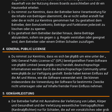
dauerhaft von der Nutzung dieses Boards ausschließen und dir ein
t
Hausverbot erteilen.
Du nimmst zur Kenntnis, dass der Betreiber keine Verantwortung für
e
die Inhalte von Beiträgen übernimmt, die er nicht selbst erstellt hat
oder die er nicht zur Kenntnis genommen hat. Du gestattest dem
t
Betreiber, dein Benutzerkonto, Beiträge und Funktionen jederzeit zu
löschen oder zu sperren.
e
Du gestattest dem Betreiber darüber hinaus, deine Beiträge
abzuändern, sofern sie gegen o. g. Regeln verstoßen oder geeignet
T
sind, dem Betreiber oder einem Dritten Schaden zuzufügen.
4. GENERAL PUBLIC LICENSE
h
Du nimmst zur Kenntnis, dass es sich bei phpBB um eine unter der „
e
GNU General Public License v2
“ (GPL) bereitgestellten Foren-Software
von phpBB Limited (www.phpbb.com) handelt; deutschsprachige
m
Informationen werden durch die deutschsprachige Community unter
www.phpbb.de zur Verfügung gestellt. Beide haben keinen Einfluss auf
e
die Art und Weise, wie die Software verwendet wird. Sie können
insbesondere die Verwendung der Software für bestimmte Zwecke
n
nicht untersagen oder auf Inhalte fremder Foren Einfluss nehmen.
5. GEWÄHRLEISTUNG
Der Betreiber haftet mit Ausnahme der Verletzung von Leben, Körper
und Gesundheit und der Verletzung wesentlicher Vertragspflichten
A
(Kardinalpflichten) nur für Schäden, die auf ein vorsätzliches oder grob