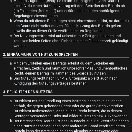
Mit dem Zugriff auf „ePlay TV Forum“ (im Folgenden „das Board“)
schließt du einen Nutzungsvertrag mit dem Betreiber des Boards ab
(im Folgenden „Betreiber“) und erklärst dich mit den nachfolgenden
Regelungen einverstanden.
Wenn du mit diesen Regelungen nicht einverstanden bist, so darfst du
das Board nicht weiter nutzen. Für die Nutzung des Boards gelten
jeweils die an dieser Stelle veröffentlichten Regelungen.
U
Der Nutzungsvertrag wird auf unbestimmte Zeit geschlossen und
kann von beiden Seiten ohne Einhaltung einer Frist jederzeit gekündigt
werden.
n
2. EINRÄUMUNG VON NUTZUNGSRECHTEN
b
Mit dem Erstellen eines Beitrags erteilst du dem Betreiber ein
e
einfaches, zeitlich und räumlich unbeschränktes und unentgeltliches
Recht, deinen Beitrag im Rahmen des Boards zu nutzen.
a
Das Nutzungsrecht nach Punkt 2, Unterpunkt a bleibt auch nach
Kündigung des Nutzungsvertrages bestehen.
n
3. PFLICHTEN DES NUTZERS
t
Du erklärst mit der Erstellung eines Beitrags, dass er keine Inhalte
enthält, die gegen geltendes Recht oder die guten Sitten verstoßen.
w
Du erklärst insbesondere, dass du das Recht besitzt, die in deinen
Beiträgen verwendeten Links und Bilder zu setzen bzw. zu verwenden.
o
Der Betreiber des Boards übt das Hausrecht aus. Bei Verstößen gegen
diese Nutzungsbedingungen oder anderer im Board veröffentlichten
r
Regeln kann der Betreiber dich nach Abmahnung zeitweise oder