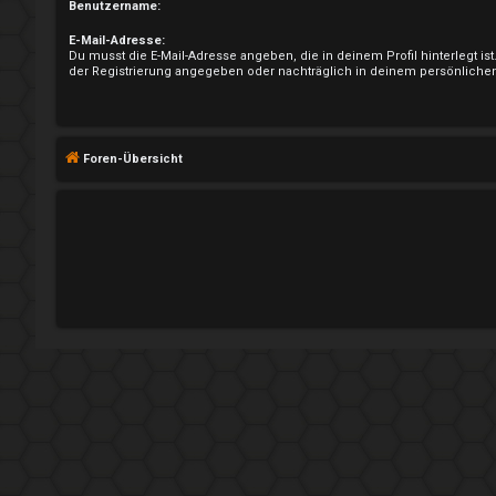
n
Benutzername:
E-Mail-Adresse:
Du musst die E-Mail-Adresse angeben, die in deinem Profil hinterlegt ist
der Registrierung angegeben oder nachträglich in deinem persönlichen
R
e
Foren-Übersicht
g
i
s
t
r
i
e
r