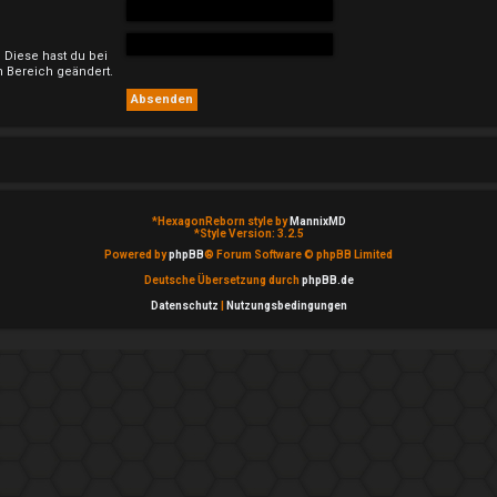
. Diese hast du bei
 Bereich geändert.
*
HexagonReborn style by
MannixMD
*
Style Version: 3.2.5
Powered by
phpBB
® Forum Software © phpBB Limited
Deutsche Übersetzung durch
phpBB.de
Datenschutz
|
Nutzungsbedingungen