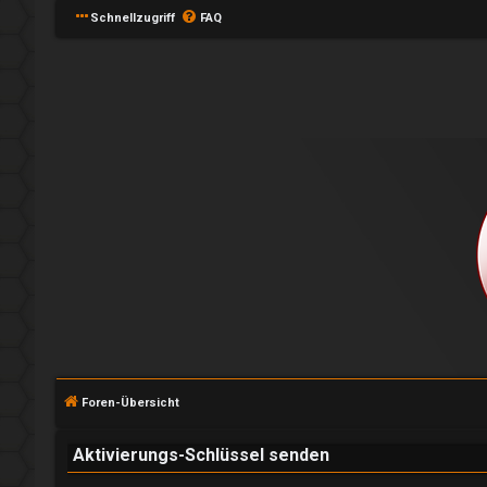
Schnellzugriff
FAQ
A
n
m
e
l
Foren-Übersicht
d
e
Aktivierungs-Schlüssel senden