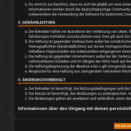
o
Du nimmst zur Kenntnis, dass es sich bei phpBB um eine unter 
Informationen werden durch die deutschsprachige Community un
r
insbesondere die Verwendung der Software für bestimmte Zwec
t
5. GEWÄHRLEISTUNG
e
Der Betreiber haftet mit Ausnahme der Verletzung von Leben, Kö
fahrlässiges Verhalten zurückzuführen sind. Dies gilt auch f
t
Die Haftung ist gegenüber Verbrauchern außer bei vorsätzlich
Vertragspflichten (Kardinalpflichten) auf die bei Vertragssch
e
mittelbare Folgeschäden wie insbesondere entgangenen Gewi
Die Haftung ist gegenüber Unternehmern außer bei der Verletz
T
vorhersehbaren Schäden und im Übrigen der Höhe nach auf die
Die Haftungsbegrenzung der Absätze a bis c gilt sinngemäß auc
h
Ansprüche für eine Haftung aus zwingendem nationalem Recht 
6. ÄNDERUNGSVORBEHALT
e
Der Betreiber ist berechtigt, die Nutzungsbedingungen und die
m
Der Nutzer ist berechtigt, den Änderungen zu widersprechen. 
Die Änderungen gelten als anerkannt und verbindlich, wenn d
e
Informationen über den Umgang mit deinen persönlich
n