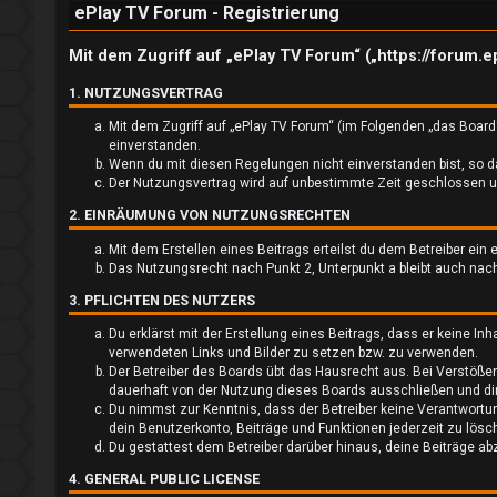
ePlay TV Forum - Registrierung
d
e
Mit dem Zugriff auf „ePlay TV Forum“ („https://forum.
n
1. NUTZUNGSVERTRAG
Mit dem Zugriff auf „ePlay TV Forum“ (im Folgenden „das Board
einverstanden.
Wenn du mit diesen Regelungen nicht einverstanden bist, so dar
U
Der Nutzungsvertrag wird auf unbestimmte Zeit geschlossen und
2. EINRÄUMUNG VON NUTZUNGSRECHTEN
n
Mit dem Erstellen eines Beitrags erteilst du dem Betreiber ei
b
Das Nutzungsrecht nach Punkt 2, Unterpunkt a bleibt auch na
3. PFLICHTEN DES NUTZERS
e
Du erklärst mit der Erstellung eines Beitrags, dass er keine In
a
verwendeten Links und Bilder zu setzen bzw. zu verwenden.
Der Betreiber des Boards übt das Hausrecht aus. Bei Verstöß
n
dauerhaft von der Nutzung dieses Boards ausschließen und dir 
Du nimmst zur Kenntnis, dass der Betreiber keine Verantwortung
t
dein Benutzerkonto, Beiträge und Funktionen jederzeit zu lösc
Du gestattest dem Betreiber darüber hinaus, deine Beiträge ab
w
4. GENERAL PUBLIC LICENSE