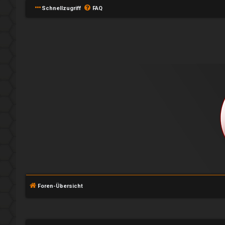
Schnellzugriff
FAQ
A
n
m
Foren-Übersicht
e
l