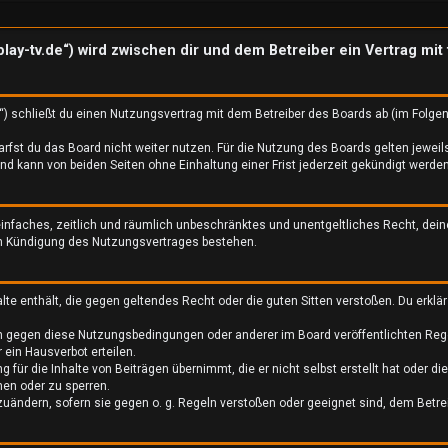
eplay-tv.de“) wird zwischen dir und dem Betreiber ein Vertrag 
“) schließt du einen Nutzungsvertrag mit dem Betreiber des Boards ab (im Folge
fst du das Board nicht weiter nutzen. Für die Nutzung des Boards gelten jeweils
 kann von beiden Seiten ohne Einhaltung einer Frist jederzeit gekündigt werden
n einfaches, zeitlich und räumlich unbeschränktes und unentgeltliches Recht, d
ch Kündigung des Nutzungsvertrages bestehen.
halte enthält, die gegen geltendes Recht oder die guten Sitten verstoßen. Du erkl
en gegen diese Nutzungsbedingungen oder anderer im Board veröffentlichten Reg
ein Hausverbot erteilen.
 für die Inhalte von Beiträgen übernimmt, die er nicht selbst erstellt hat oder d
hen oder zu sperren.
zuändern, sofern sie gegen o. g. Regeln verstoßen oder geeignet sind, dem Betr