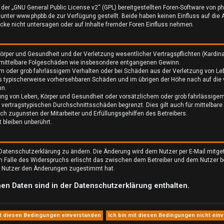
der „
GNU General Public License v2
“ (GPL) bereitgestellten Foren-Software von
ter www.phpbb.de zur Verfügung gestellt. Beide haben keinen Einfluss auf die A
ke nicht untersagen oder auf Inhalte fremder Foren Einfluss nehmen.
rper und Gesundheit und der Verletzung wesentlicher Vertragspflichten (Kardinalp
ür mittelbare Folgeschäden wie insbesondere entgangenen Gewinn.
em oder grob fahrlässigem Verhalten oder bei Schäden aus der Verletzung von Le
luss typischerweise vorhersehbaren Schäden und im übrigen der Höhe nach auf die
nn.
ung von Leben, Körper und Gesundheit oder vorsätzlichem oder grob fahrlässigem
 vertragstypischen Durchschnittsschäden begrenzt. Dies gilt auch für mittelba
h zugunsten der Mitarbeiter und Erfüllungsgehilfen des Betreibers.
bleiben unberührt.
 Datenschutzerklärung zu ändern. Die Änderung wird dem Nutzer per E-Mail mitgete
Im Falle des Widerspruchs erlischt das zwischen dem Betreiber und dem Nutzer b
er Nutzer den Änderungen zugestimmt hat.
en Daten sind in der Datenschutzerklärung enthalten.