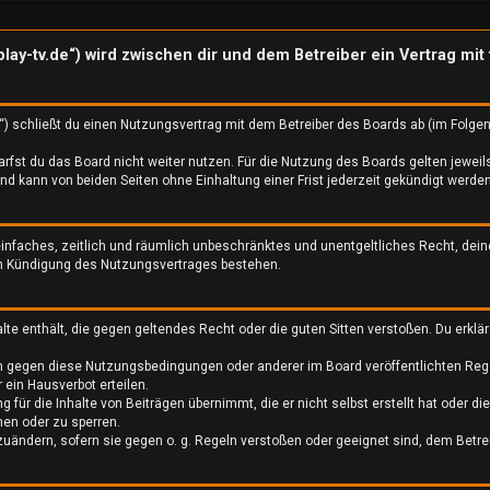
eplay-tv.de“) wird zwischen dir und dem Betreiber ein Vertrag 
“) schließt du einen Nutzungsvertrag mit dem Betreiber des Boards ab (im Folge
fst du das Board nicht weiter nutzen. Für die Nutzung des Boards gelten jeweils
 kann von beiden Seiten ohne Einhaltung einer Frist jederzeit gekündigt werden
n einfaches, zeitlich und räumlich unbeschränktes und unentgeltliches Recht, d
ch Kündigung des Nutzungsvertrages bestehen.
halte enthält, die gegen geltendes Recht oder die guten Sitten verstoßen. Du erkl
en gegen diese Nutzungsbedingungen oder anderer im Board veröffentlichten Reg
ein Hausverbot erteilen.
 für die Inhalte von Beiträgen übernimmt, die er nicht selbst erstellt hat oder d
hen oder zu sperren.
zuändern, sofern sie gegen o. g. Regeln verstoßen oder geeignet sind, dem Betr