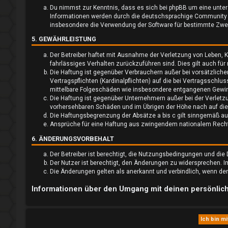
o
Du nimmst zur Kenntnis, dass es sich bei phpBB um eine unter 
Informationen werden durch die deutschsprachige Community un
r
insbesondere die Verwendung der Software für bestimmte Zwec
t
5. GEWÄHRLEISTUNG
e
Der Betreiber haftet mit Ausnahme der Verletzung von Leben, Kö
fahrlässiges Verhalten zurückzuführen sind. Dies gilt auch f
t
Die Haftung ist gegenüber Verbrauchern außer bei vorsätzlich
Vertragspflichten (Kardinalpflichten) auf die bei Vertragssch
e
mittelbare Folgeschäden wie insbesondere entgangenen Gewi
Die Haftung ist gegenüber Unternehmern außer bei der Verletz
T
vorhersehbaren Schäden und im Übrigen der Höhe nach auf die
Die Haftungsbegrenzung der Absätze a bis c gilt sinngemäß auc
h
Ansprüche für eine Haftung aus zwingendem nationalem Recht 
6. ÄNDERUNGSVORBEHALT
e
Der Betreiber ist berechtigt, die Nutzungsbedingungen und die
m
Der Nutzer ist berechtigt, den Änderungen zu widersprechen. 
Die Änderungen gelten als anerkannt und verbindlich, wenn d
e
Informationen über den Umgang mit deinen persönlich
n