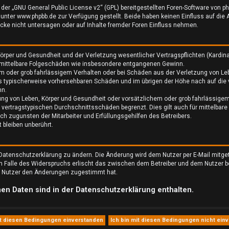
der „
GNU General Public License v2
“ (GPL) bereitgestellten Foren-Software von
ter www.phpbb.de zur Verfügung gestellt. Beide haben keinen Einfluss auf die A
ke nicht untersagen oder auf Inhalte fremder Foren Einfluss nehmen.
rper und Gesundheit und der Verletzung wesentlicher Vertragspflichten (Kardinalp
ür mittelbare Folgeschäden wie insbesondere entgangenen Gewinn.
em oder grob fahrlässigem Verhalten oder bei Schäden aus der Verletzung von Le
luss typischerweise vorhersehbaren Schäden und im übrigen der Höhe nach auf die
nn.
ung von Leben, Körper und Gesundheit oder vorsätzlichem oder grob fahrlässigem
 vertragstypischen Durchschnittsschäden begrenzt. Dies gilt auch für mittelba
h zugunsten der Mitarbeiter und Erfüllungsgehilfen des Betreibers.
bleiben unberührt.
 Datenschutzerklärung zu ändern. Die Änderung wird dem Nutzer per E-Mail mitgete
Im Falle des Widerspruchs erlischt das zwischen dem Betreiber und dem Nutzer b
er Nutzer den Änderungen zugestimmt hat.
en Daten sind in der Datenschutzerklärung enthalten.