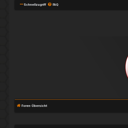
Schnellzugriff
FAQ
A
n
m
Foren-Übersicht
e
l