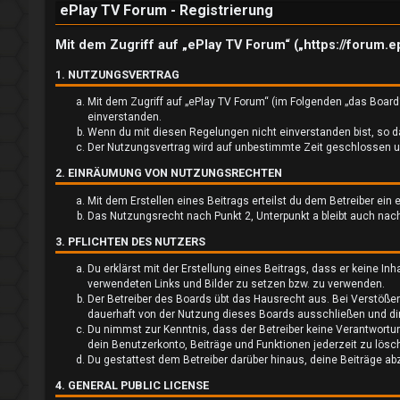
ePlay TV Forum - Registrierung
d
e
Mit dem Zugriff auf „ePlay TV Forum“ („https://forum.
n
1. NUTZUNGSVERTRAG
Mit dem Zugriff auf „ePlay TV Forum“ (im Folgenden „das Board
einverstanden.
Wenn du mit diesen Regelungen nicht einverstanden bist, so dar
U
Der Nutzungsvertrag wird auf unbestimmte Zeit geschlossen und
2. EINRÄUMUNG VON NUTZUNGSRECHTEN
n
Mit dem Erstellen eines Beitrags erteilst du dem Betreiber ei
b
Das Nutzungsrecht nach Punkt 2, Unterpunkt a bleibt auch na
3. PFLICHTEN DES NUTZERS
e
Du erklärst mit der Erstellung eines Beitrags, dass er keine In
a
verwendeten Links und Bilder zu setzen bzw. zu verwenden.
Der Betreiber des Boards übt das Hausrecht aus. Bei Verstöß
n
dauerhaft von der Nutzung dieses Boards ausschließen und dir 
Du nimmst zur Kenntnis, dass der Betreiber keine Verantwortung
t
dein Benutzerkonto, Beiträge und Funktionen jederzeit zu lösc
Du gestattest dem Betreiber darüber hinaus, deine Beiträge ab
w
4. GENERAL PUBLIC LICENSE