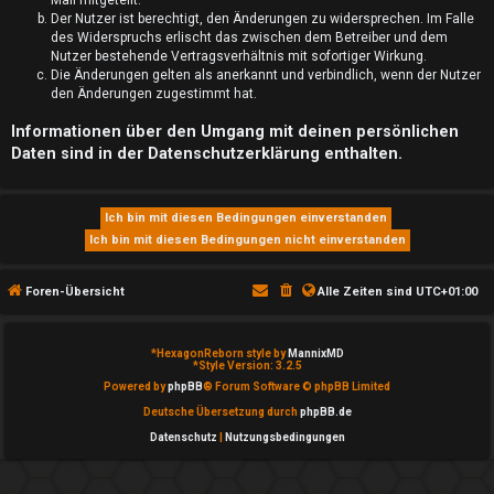
Der Nutzer ist berechtigt, den Änderungen zu widersprechen. Im Falle
S
des Widerspruchs erlischt das zwischen dem Betreiber und dem
Nutzer bestehende Vertragsverhältnis mit sofortiger Wirkung.
u
Die Änderungen gelten als anerkannt und verbindlich, wenn der Nutzer
den Änderungen zugestimmt hat.
c
Informationen über den Umgang mit deinen persönlichen
h
Daten sind in der Datenschutzerklärung enthalten.
e
F
Foren-Übersicht
Alle Zeiten sind
UTC+01:00
A
Q
*
HexagonReborn style by
MannixMD
*
Style Version: 3.2.5
Powered by
phpBB
® Forum Software © phpBB Limited
Deutsche Übersetzung durch
phpBB.de
Datenschutz
|
Nutzungsbedingungen