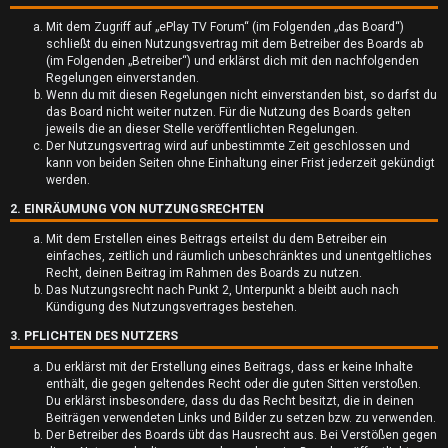
Mit dem Zugriff auf „ePlay TV Forum“ (im Folgenden „das Board“)
schließt du einen Nutzungsvertrag mit dem Betreiber des Boards ab
(im Folgenden „Betreiber“) und erklärst dich mit den nachfolgenden
Regelungen einverstanden.
Wenn du mit diesen Regelungen nicht einverstanden bist, so darfst du
das Board nicht weiter nutzen. Für die Nutzung des Boards gelten
jeweils die an dieser Stelle veröffentlichten Regelungen.
U
Der Nutzungsvertrag wird auf unbestimmte Zeit geschlossen und
kann von beiden Seiten ohne Einhaltung einer Frist jederzeit gekündigt
n
werden.
2. EINRÄUMUNG VON NUTZUNGSRECHTEN
b
Mit dem Erstellen eines Beitrags erteilst du dem Betreiber ein
e
einfaches, zeitlich und räumlich unbeschränktes und unentgeltliches
Recht, deinen Beitrag im Rahmen des Boards zu nutzen.
a
Das Nutzungsrecht nach Punkt 2, Unterpunkt a bleibt auch nach
Kündigung des Nutzungsvertrages bestehen.
n
3. PFLICHTEN DES NUTZERS
t
Du erklärst mit der Erstellung eines Beitrags, dass er keine Inhalte
enthält, die gegen geltendes Recht oder die guten Sitten verstoßen.
w
Du erklärst insbesondere, dass du das Recht besitzt, die in deinen
Beiträgen verwendeten Links und Bilder zu setzen bzw. zu verwenden.
o
Der Betreiber des Boards übt das Hausrecht aus. Bei Verstößen gegen