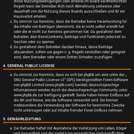
diese Nutzungsbedingungen oder anderer im Board veröffentlichten
r
Regeln kann der Betreiber dich nach Abmahnung zeitweise oder
dauerhaft von der Nutzung dieses Boards ausschließen und dir ein
t
Hausverbot erteilen.
Du nimmst zur Kenntnis, dass der Betreiber keine Verantwortung für
e
die Inhalte von Beiträgen übernimmt, die er nicht selbst erstellt hat
oder die er nicht zur Kenntnis genommen hat. Du gestattest dem
t
Betreiber, dein Benutzerkonto, Beiträge und Funktionen jederzeit zu
löschen oder zu sperren.
e
Du gestattest dem Betreiber darüber hinaus, deine Beiträge
abzuändern, sofern sie gegen o. g. Regeln verstoßen oder geeignet
T
sind, dem Betreiber oder einem Dritten Schaden zuzufügen.
4. GENERAL PUBLIC LICENSE
h
Du nimmst zur Kenntnis, dass es sich bei phpBB um eine unter der „
e
GNU General Public License v2
“ (GPL) bereitgestellten Foren-Software
von phpBB Limited (www.phpbb.com) handelt; deutschsprachige
m
Informationen werden durch die deutschsprachige Community unter
www.phpbb.de zur Verfügung gestellt. Beide haben keinen Einfluss auf
e
die Art und Weise, wie die Software verwendet wird. Sie können
insbesondere die Verwendung der Software für bestimmte Zwecke
n
nicht untersagen oder auf Inhalte fremder Foren Einfluss nehmen.
5. GEWÄHRLEISTUNG
Der Betreiber haftet mit Ausnahme der Verletzung von Leben, Körper
und Gesundheit und der Verletzung wesentlicher Vertragspflichten