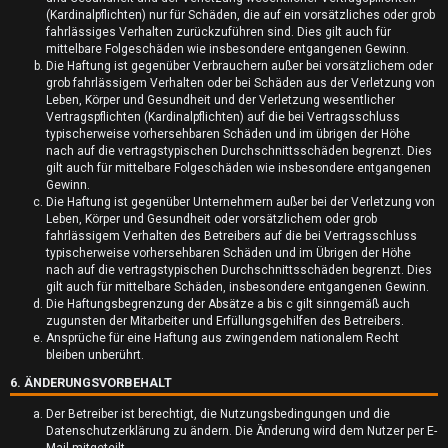
A
(Kardinalpflichten) nur für Schäden, die auf ein vorsätzliches oder grob
fahrlässiges Verhalten zurückzuführen sind. Dies gilt auch für
k
mittelbare Folgeschäden wie insbesondere entgangenen Gewinn.
Die Haftung ist gegenüber Verbrauchern außer bei vorsätzlichem oder
t
grob fahrlässigem Verhalten oder bei Schäden aus der Verletzung von
Leben, Körper und Gesundheit und der Verletzung wesentlicher
i
Vertragspflichten (Kardinalpflichten) auf die bei Vertragsschluss
typischerweise vorhersehbaren Schäden und im übrigen der Höhe
v
nach auf die vertragstypischen Durchschnittsschäden begrenzt. Dies
gilt auch für mittelbare Folgeschäden wie insbesondere entgangenen
e
Gewinn.
Die Haftung ist gegenüber Unternehmern außer bei der Verletzung von
T
Leben, Körper und Gesundheit oder vorsätzlichem oder grob
fahrlässigem Verhalten des Betreibers auf die bei Vertragsschluss
h
typischerweise vorhersehbaren Schäden und im Übrigen der Höhe
nach auf die vertragstypischen Durchschnittsschäden begrenzt. Dies
e
gilt auch für mittelbare Schäden, insbesondere entgangenen Gewinn.
Die Haftungsbegrenzung der Absätze a bis c gilt sinngemäß auch
m
zugunsten der Mitarbeiter und Erfüllungsgehilfen des Betreibers.
Ansprüche für eine Haftung aus zwingendem nationalem Recht
e
bleiben unberührt.
6. ÄNDERUNGSVORBEHALT
n
Der Betreiber ist berechtigt, die Nutzungsbedingungen und die
Datenschutzerklärung zu ändern. Die Änderung wird dem Nutzer per E-
Mail mitgeteilt.