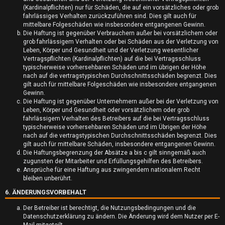
A
(Kardinalpflichten) nur für Schäden, die auf ein vorsätzliches oder grob
fahrlässiges Verhalten zurückzuführen sind. Dies gilt auch für
k
mittelbare Folgeschäden wie insbesondere entgangenen Gewinn.
Die Haftung ist gegenüber Verbrauchern außer bei vorsätzlichem oder
t
grob fahrlässigem Verhalten oder bei Schäden aus der Verletzung von
Leben, Körper und Gesundheit und der Verletzung wesentlicher
i
Vertragspflichten (Kardinalpflichten) auf die bei Vertragsschluss
typischerweise vorhersehbaren Schäden und im übrigen der Höhe
v
nach auf die vertragstypischen Durchschnittsschäden begrenzt. Dies
gilt auch für mittelbare Folgeschäden wie insbesondere entgangenen
e
Gewinn.
Die Haftung ist gegenüber Unternehmern außer bei der Verletzung von
T
Leben, Körper und Gesundheit oder vorsätzlichem oder grob
fahrlässigem Verhalten des Betreibers auf die bei Vertragsschluss
h
typischerweise vorhersehbaren Schäden und im Übrigen der Höhe
nach auf die vertragstypischen Durchschnittsschäden begrenzt. Dies
e
gilt auch für mittelbare Schäden, insbesondere entgangenen Gewinn.
Die Haftungsbegrenzung der Absätze a bis c gilt sinngemäß auch
m
zugunsten der Mitarbeiter und Erfüllungsgehilfen des Betreibers.
Ansprüche für eine Haftung aus zwingendem nationalem Recht
e
bleiben unberührt.
6. ÄNDERUNGSVORBEHALT
n
Der Betreiber ist berechtigt, die Nutzungsbedingungen und die
Datenschutzerklärung zu ändern. Die Änderung wird dem Nutzer per E-
Mail mitgeteilt.