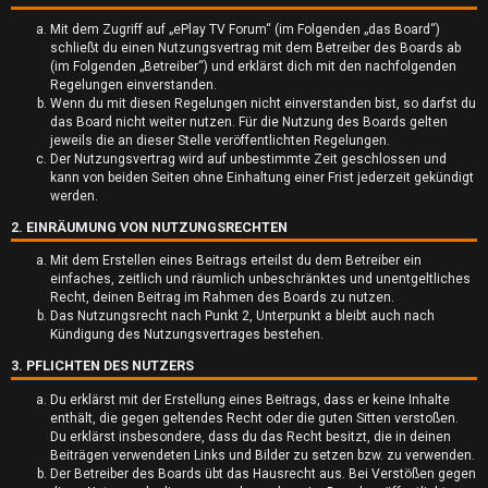
Mit dem Zugriff auf „ePlay TV Forum“ (im Folgenden „das Board“)
schließt du einen Nutzungsvertrag mit dem Betreiber des Boards ab
(im Folgenden „Betreiber“) und erklärst dich mit den nachfolgenden
Regelungen einverstanden.
Wenn du mit diesen Regelungen nicht einverstanden bist, so darfst du
das Board nicht weiter nutzen. Für die Nutzung des Boards gelten
jeweils die an dieser Stelle veröffentlichten Regelungen.
U
Der Nutzungsvertrag wird auf unbestimmte Zeit geschlossen und
kann von beiden Seiten ohne Einhaltung einer Frist jederzeit gekündigt
n
werden.
2. EINRÄUMUNG VON NUTZUNGSRECHTEN
b
Mit dem Erstellen eines Beitrags erteilst du dem Betreiber ein
e
einfaches, zeitlich und räumlich unbeschränktes und unentgeltliches
Recht, deinen Beitrag im Rahmen des Boards zu nutzen.
a
Das Nutzungsrecht nach Punkt 2, Unterpunkt a bleibt auch nach
Kündigung des Nutzungsvertrages bestehen.
n
3. PFLICHTEN DES NUTZERS
t
Du erklärst mit der Erstellung eines Beitrags, dass er keine Inhalte
enthält, die gegen geltendes Recht oder die guten Sitten verstoßen.
w
Du erklärst insbesondere, dass du das Recht besitzt, die in deinen
Beiträgen verwendeten Links und Bilder zu setzen bzw. zu verwenden.
o
Der Betreiber des Boards übt das Hausrecht aus. Bei Verstößen gegen