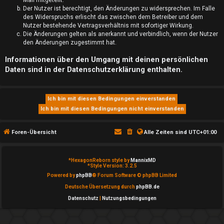
Der Nutzer ist berechtigt, den Änderungen zu widersprechen. Im Falle
S
des Widerspruchs erlischt das zwischen dem Betreiber und dem
Nutzer bestehende Vertragsverhältnis mit sofortiger Wirkung.
u
Die Änderungen gelten als anerkannt und verbindlich, wenn der Nutzer
den Änderungen zugestimmt hat.
c
Informationen über den Umgang mit deinen persönlichen
h
Daten sind in der Datenschutzerklärung enthalten.
e
F
Foren-Übersicht
Alle Zeiten sind
UTC+01:00
A
Q
*
HexagonReborn style by
MannixMD
*
Style Version: 3.2.5
Powered by
phpBB
® Forum Software © phpBB Limited
Deutsche Übersetzung durch
phpBB.de
Datenschutz
|
Nutzungsbedingungen