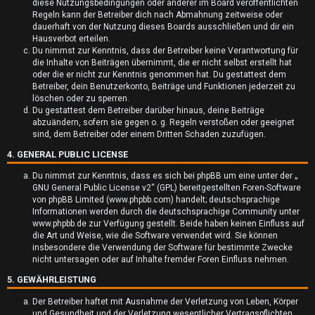
diese Nutzungsbedingungen oder anderer im Board veröffentlichten
r
Regeln kann der Betreiber dich nach Abmahnung zeitweise oder
dauerhaft von der Nutzung dieses Boards ausschließen und dir ein
t
Hausverbot erteilen.
Du nimmst zur Kenntnis, dass der Betreiber keine Verantwortung für
e
die Inhalte von Beiträgen übernimmt, die er nicht selbst erstellt hat
oder die er nicht zur Kenntnis genommen hat. Du gestattest dem
t
Betreiber, dein Benutzerkonto, Beiträge und Funktionen jederzeit zu
löschen oder zu sperren.
e
Du gestattest dem Betreiber darüber hinaus, deine Beiträge
abzuändern, sofern sie gegen o. g. Regeln verstoßen oder geeignet
T
sind, dem Betreiber oder einem Dritten Schaden zuzufügen.
4. GENERAL PUBLIC LICENSE
h
Du nimmst zur Kenntnis, dass es sich bei phpBB um eine unter der „
e
GNU General Public License v2
“ (GPL) bereitgestellten Foren-Software
von phpBB Limited (www.phpbb.com) handelt; deutschsprachige
m
Informationen werden durch die deutschsprachige Community unter
www.phpbb.de zur Verfügung gestellt. Beide haben keinen Einfluss auf
e
die Art und Weise, wie die Software verwendet wird. Sie können
insbesondere die Verwendung der Software für bestimmte Zwecke
n
nicht untersagen oder auf Inhalte fremder Foren Einfluss nehmen.
5. GEWÄHRLEISTUNG
Der Betreiber haftet mit Ausnahme der Verletzung von Leben, Körper
und Gesundheit und der Verletzung wesentlicher Vertragspflichten