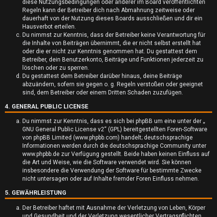
diese Nutzungsbedingungen oder anderer im Board veröffentlichten
r
Regeln kann der Betreiber dich nach Abmahnung zeitweise oder
dauerhaft von der Nutzung dieses Boards ausschließen und dir ein
t
Hausverbot erteilen.
Du nimmst zur Kenntnis, dass der Betreiber keine Verantwortung für
e
die Inhalte von Beiträgen übernimmt, die er nicht selbst erstellt hat
oder die er nicht zur Kenntnis genommen hat. Du gestattest dem
t
Betreiber, dein Benutzerkonto, Beiträge und Funktionen jederzeit zu
löschen oder zu sperren.
e
Du gestattest dem Betreiber darüber hinaus, deine Beiträge
abzuändern, sofern sie gegen o. g. Regeln verstoßen oder geeignet
T
sind, dem Betreiber oder einem Dritten Schaden zuzufügen.
4. GENERAL PUBLIC LICENSE
h
Du nimmst zur Kenntnis, dass es sich bei phpBB um eine unter der „
e
GNU General Public License v2
“ (GPL) bereitgestellten Foren-Software
von phpBB Limited (www.phpbb.com) handelt; deutschsprachige
m
Informationen werden durch die deutschsprachige Community unter
www.phpbb.de zur Verfügung gestellt. Beide haben keinen Einfluss auf
e
die Art und Weise, wie die Software verwendet wird. Sie können
insbesondere die Verwendung der Software für bestimmte Zwecke
n
nicht untersagen oder auf Inhalte fremder Foren Einfluss nehmen.
5. GEWÄHRLEISTUNG
Der Betreiber haftet mit Ausnahme der Verletzung von Leben, Körper
und Gesundheit und der Verletzung wesentlicher Vertragspflichten