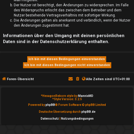
Der Nutzer ist berechtigt, den Änderungen zu widersprechen. Im Falle
S
des Widerspruchs erlischt das zwischen dem Betreiber und dem
Nutzer bestehende Vertragsverhältnis mit sofortiger Wirkung.
u
Die Änderungen gelten als anerkannt und verbindlich, wenn der Nutzer
den Änderungen zugestimmt hat.
c
Informationen über den Umgang mit deinen persönlichen
h
Daten sind in der Datenschutzerklärung enthalten.
e
F
Foren-Übersicht
Alle Zeiten sind
UTC+01:00
A
Q
*
HexagonReborn style by
MannixMD
*
Style Version: 3.2.5
Powered by
phpBB
® Forum Software © phpBB Limited
Deutsche Übersetzung durch
phpBB.de
Datenschutz
|
Nutzungsbedingungen