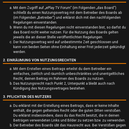
Mit dem Zugriff auf „ePlay TV Forum“ (im Folgenden „das Board“)
schließt du einen Nutzungsvertrag mit dem Betreiber des Boards ab
(im Folgenden „Betreiber“) und erklärst dich mit den nachfolgenden
Regelungen einverstanden.
Wenn du mit diesen Regelungen nicht einverstanden bist, so darfst du
das Board nicht weiter nutzen. Für die Nutzung des Boards gelten
jeweils die an dieser Stelle veröffentlichten Regelungen.
U
Der Nutzungsvertrag wird auf unbestimmte Zeit geschlossen und
kann von beiden Seiten ohne Einhaltung einer Frist jederzeit gekündigt
n
werden.
2. EINRÄUMUNG VON NUTZUNGSRECHTEN
b
Mit dem Erstellen eines Beitrags erteilst du dem Betreiber ein
e
einfaches, zeitlich und räumlich unbeschränktes und unentgeltliches
Recht, deinen Beitrag im Rahmen des Boards zu nutzen.
a
Das Nutzungsrecht nach Punkt 2, Unterpunkt a bleibt auch nach
Kündigung des Nutzungsvertrages bestehen.
n
3. PFLICHTEN DES NUTZERS
t
Du erklärst mit der Erstellung eines Beitrags, dass er keine Inhalte
enthält, die gegen geltendes Recht oder die guten Sitten verstoßen.
w
Du erklärst insbesondere, dass du das Recht besitzt, die in deinen
Beiträgen verwendeten Links und Bilder zu setzen bzw. zu verwenden.
o
Der Betreiber des Boards übt das Hausrecht aus. Bei Verstößen gegen