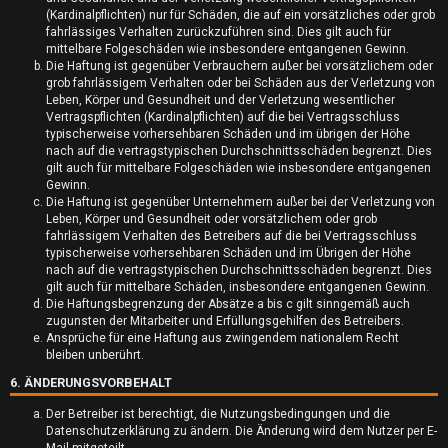
A
(Kardinalpflichten) nur für Schäden, die auf ein vorsätzliches oder grob
fahrlässiges Verhalten zurückzuführen sind. Dies gilt auch für
k
mittelbare Folgeschäden wie insbesondere entgangenen Gewinn.
Die Haftung ist gegenüber Verbrauchern außer bei vorsätzlichem oder
t
grob fahrlässigem Verhalten oder bei Schäden aus der Verletzung von
Leben, Körper und Gesundheit und der Verletzung wesentlicher
i
Vertragspflichten (Kardinalpflichten) auf die bei Vertragsschluss
typischerweise vorhersehbaren Schäden und im übrigen der Höhe
v
nach auf die vertragstypischen Durchschnittsschäden begrenzt. Dies
gilt auch für mittelbare Folgeschäden wie insbesondere entgangenen
e
Gewinn.
Die Haftung ist gegenüber Unternehmern außer bei der Verletzung von
T
Leben, Körper und Gesundheit oder vorsätzlichem oder grob
fahrlässigem Verhalten des Betreibers auf die bei Vertragsschluss
h
typischerweise vorhersehbaren Schäden und im Übrigen der Höhe
nach auf die vertragstypischen Durchschnittsschäden begrenzt. Dies
e
gilt auch für mittelbare Schäden, insbesondere entgangenen Gewinn.
Die Haftungsbegrenzung der Absätze a bis c gilt sinngemäß auch
m
zugunsten der Mitarbeiter und Erfüllungsgehilfen des Betreibers.
Ansprüche für eine Haftung aus zwingendem nationalem Recht
e
bleiben unberührt.
6. ÄNDERUNGSVORBEHALT
n
Der Betreiber ist berechtigt, die Nutzungsbedingungen und die
Datenschutzerklärung zu ändern. Die Änderung wird dem Nutzer per E-
Mail mitgeteilt.