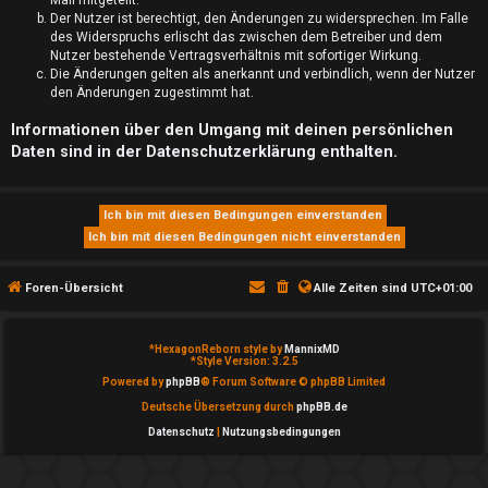
Der Nutzer ist berechtigt, den Änderungen zu widersprechen. Im Falle
S
des Widerspruchs erlischt das zwischen dem Betreiber und dem
Nutzer bestehende Vertragsverhältnis mit sofortiger Wirkung.
u
Die Änderungen gelten als anerkannt und verbindlich, wenn der Nutzer
den Änderungen zugestimmt hat.
c
Informationen über den Umgang mit deinen persönlichen
h
Daten sind in der Datenschutzerklärung enthalten.
e
F
Foren-Übersicht
Alle Zeiten sind
UTC+01:00
A
Q
*
HexagonReborn style by
MannixMD
*
Style Version: 3.2.5
Powered by
phpBB
® Forum Software © phpBB Limited
Deutsche Übersetzung durch
phpBB.de
Datenschutz
|
Nutzungsbedingungen