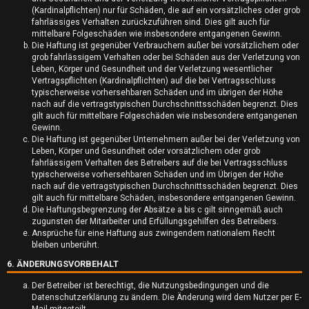
A
(Kardinalpflichten) nur für Schäden, die auf ein vorsätzliches oder grob
fahrlässiges Verhalten zurückzuführen sind. Dies gilt auch für
k
mittelbare Folgeschäden wie insbesondere entgangenen Gewinn.
Die Haftung ist gegenüber Verbrauchern außer bei vorsätzlichem oder
t
grob fahrlässigem Verhalten oder bei Schäden aus der Verletzung von
Leben, Körper und Gesundheit und der Verletzung wesentlicher
i
Vertragspflichten (Kardinalpflichten) auf die bei Vertragsschluss
typischerweise vorhersehbaren Schäden und im übrigen der Höhe
v
nach auf die vertragstypischen Durchschnittsschäden begrenzt. Dies
gilt auch für mittelbare Folgeschäden wie insbesondere entgangenen
e
Gewinn.
Die Haftung ist gegenüber Unternehmern außer bei der Verletzung von
T
Leben, Körper und Gesundheit oder vorsätzlichem oder grob
fahrlässigem Verhalten des Betreibers auf die bei Vertragsschluss
h
typischerweise vorhersehbaren Schäden und im Übrigen der Höhe
nach auf die vertragstypischen Durchschnittsschäden begrenzt. Dies
e
gilt auch für mittelbare Schäden, insbesondere entgangenen Gewinn.
Die Haftungsbegrenzung der Absätze a bis c gilt sinngemäß auch
m
zugunsten der Mitarbeiter und Erfüllungsgehilfen des Betreibers.
Ansprüche für eine Haftung aus zwingendem nationalem Recht
e
bleiben unberührt.
6. ÄNDERUNGSVORBEHALT
n
Der Betreiber ist berechtigt, die Nutzungsbedingungen und die
Datenschutzerklärung zu ändern. Die Änderung wird dem Nutzer per E-
Mail mitgeteilt.