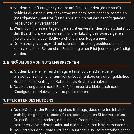
Mit dem Zugriff auf „ePlay TV Forum“ (im Folgenden „das Board“)
schließt du einen Nutzungsvertrag mit dem Betreiber des Boards ab
(im Folgenden „Betreiber“) und erklärst dich mit den nachfolgenden
Regelungen einverstanden.
Wenn du mit diesen Regelungen nicht einverstanden bist, so darfst du
das Board nicht weiter nutzen. Für die Nutzung des Boards gelten
jeweils die an dieser Stelle veröffentlichten Regelungen.
U
Der Nutzungsvertrag wird auf unbestimmte Zeit geschlossen und
kann von beiden Seiten ohne Einhaltung einer Frist jederzeit gekündigt
n
werden.
2. EINRÄUMUNG VON NUTZUNGSRECHTEN
b
Mit dem Erstellen eines Beitrags erteilst du dem Betreiber ein
e
einfaches, zeitlich und räumlich unbeschränktes und unentgeltliches
Recht, deinen Beitrag im Rahmen des Boards zu nutzen.
a
Das Nutzungsrecht nach Punkt 2, Unterpunkt a bleibt auch nach
Kündigung des Nutzungsvertrages bestehen.
n
3. PFLICHTEN DES NUTZERS
t
Du erklärst mit der Erstellung eines Beitrags, dass er keine Inhalte
enthält, die gegen geltendes Recht oder die guten Sitten verstoßen.
w
Du erklärst insbesondere, dass du das Recht besitzt, die in deinen
Beiträgen verwendeten Links und Bilder zu setzen bzw. zu verwenden.
o
Der Betreiber des Boards übt das Hausrecht aus. Bei Verstößen gegen