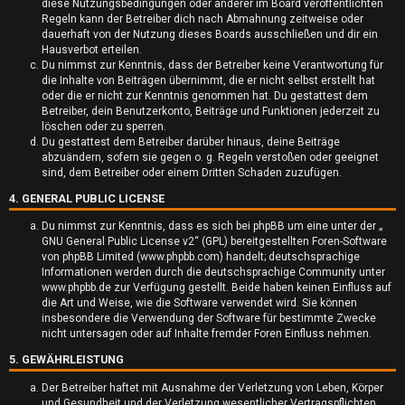
diese Nutzungsbedingungen oder anderer im Board veröffentlichten
r
Regeln kann der Betreiber dich nach Abmahnung zeitweise oder
dauerhaft von der Nutzung dieses Boards ausschließen und dir ein
t
Hausverbot erteilen.
Du nimmst zur Kenntnis, dass der Betreiber keine Verantwortung für
e
die Inhalte von Beiträgen übernimmt, die er nicht selbst erstellt hat
oder die er nicht zur Kenntnis genommen hat. Du gestattest dem
t
Betreiber, dein Benutzerkonto, Beiträge und Funktionen jederzeit zu
löschen oder zu sperren.
e
Du gestattest dem Betreiber darüber hinaus, deine Beiträge
abzuändern, sofern sie gegen o. g. Regeln verstoßen oder geeignet
T
sind, dem Betreiber oder einem Dritten Schaden zuzufügen.
4. GENERAL PUBLIC LICENSE
h
Du nimmst zur Kenntnis, dass es sich bei phpBB um eine unter der „
e
GNU General Public License v2
“ (GPL) bereitgestellten Foren-Software
von phpBB Limited (www.phpbb.com) handelt; deutschsprachige
m
Informationen werden durch die deutschsprachige Community unter
www.phpbb.de zur Verfügung gestellt. Beide haben keinen Einfluss auf
e
die Art und Weise, wie die Software verwendet wird. Sie können
insbesondere die Verwendung der Software für bestimmte Zwecke
n
nicht untersagen oder auf Inhalte fremder Foren Einfluss nehmen.
5. GEWÄHRLEISTUNG
Der Betreiber haftet mit Ausnahme der Verletzung von Leben, Körper
und Gesundheit und der Verletzung wesentlicher Vertragspflichten