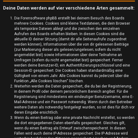
Deine Daten werden auf vier verschiedene Arten gesammelt:
Die Forensoftware phpBB erstellt bei deinem Besuch des Boards
mehrere Cookies. Cookies sind kleine Textdateien, die dein Browser
als temporäre Dateien ablegt und die zwischen den einzelnen
Aufrufen des Boards erhalten bleiben. In diesen Cookies sind die
aktuelle ID deiner Sitzung (damit dir alle Seitenaufrufe zugeordnet
werden können), Informationen über die von dir gelesenen Beiträge
(zur Markierung dieser als gelesen/ungelesen; sofern du nicht
angemeldet bist) sowie Informationen über deine Teilnahme an
Umfragen (sofern du nicht angemeldet bist) gespeichert. Ferner
werden deine Benutzer-ID, ein Authentifizierungsschlüssel und eine
Session-ID gespeichert. Die Cookies haben standardmäßig eine
Gültigkeit von einem Jahr. Alle Cookies kannst du jederzeit über die
Funktion „Alle Cookies löschen“ löschen.
U
Weiterhin werden die Daten gespeichert, die du bei der Registrierung,
in deinem Profil oder deinem persönlichem Bereich angibst. Für die
n
Registrierung sind mindestens ein eindeutiger Benutzername, eine E-
Mail-Adresse und ein Passwort notwendig. Wenn durch den Betreiber
b
weitere Daten als notwendig festgelegt wurden, so ist dies für dich vor
deren Eingabe ersichtlich.
e
Wenn du einen Beitrag oder eine private Nachricht erstellst, so werden
die dort eingegebenen Daten ebenfalls gespeichert. Gleiches gilt,
a
wenn du einen Beitrag als Entwurf zwischenspeicherst. In diesen
Fällen wird auch deine IP-Adresse gespeichert. Die IP-Adresse wird