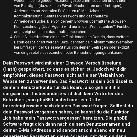
n
weiterhin bei folgenden Aktionen gespeichert: Löschen und Ändern
von Beiträgen (dazu zählen Private Nachrichten und Umfragen),
t
Änderungen an zentralen Profildaten (E-Mail-Adresse,
Kontoaktivierung, Benutzer-Passwort) und gescheiterte
w
Anmeldeversuche. Die von deinem Browser übermittelte Browser-
Kennzeichnung (User Agent) wird nur in der „Wer ist online?“-Funktion
o
angezeigt und nicht dauerhaft gespeichert.
Schließlich erfordern einzelne Funktionen des Boards, dass weitere
Daten gespeichert werden. Dazu gehören dein Abstimmungsverhalten
r
bei Umfragen, der Gelesen-Status von deinen Beiträgen oder explizit
von dir gesetzte Lesezeichen oder Benachrichtigungsfunktionen.
t
Dein Passwort wird mit einer Einwege-Verschlüsselung
e
(Hash) gespeichert, so dass es sicher ist. Jedoch wird dir
t
empfohlen, dieses Passwort nicht auf einer Vielzahl von
Webseiten zu verwenden. Das Passwort ist dein Schlüssel zu
e
deinem Benutzerkonto für das Board, also geh mit ihm
sorgsam um. Insbesondere wird dich kein Vertreter des
T
Betreibers, von phpBB Limited oder ein Dritter
berechtigterweise nach deinem Passwort fragen. Solltest du
h
dein Passwort vergessen haben, so kannst du die Funktion
e
„Ich habe mein Passwort vergessen“ benutzen. Die phpBB-
Software fragt dich dann nach deinem Benutzernamen und
m
deiner E-Mail-Adresse und sendet anschließend ein neu
generiertes Passwort an diese Adresse, mit dem du dann