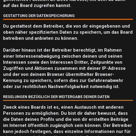
e
auf das Board zugreifen kannst.
n
GESTATTUNG DER DATENSPEICHERUNG
Du gestattest dem Betreiber, die von dir eingegebenen und
oben näher spezifizierten Daten zu speichern, um das Board
betreiben und anbieten zu können.
A
k
Darüber hinaus ist der Betreiber berechtigt, im Rahmen
einer Interessenabwägung zwischen deinen und seinen
t
Interessen sowie den Interessen Dritter, Zeitpunkte von
Zugriffen und Aktionen zusammen mit deiner IP-Adresse
i
und der von deinem Browser übermittelter Browser-
Kennung zu speichern, sofern dies zur Gefahrenabwehr
v
oder zur rechtlichen Nachverfolgbarkeit notwendig ist.
e
REGELUNGEN BEZÜGLICH DER WEITERGABE DEINER DATEN
T
Zweck eines Boards ist es, einen Austausch mit anderen
h
Personen zu ermöglichen. Du bist dir daher bewusst, dass
die Daten deines Profils und die von dir erstellten Beiträge
e
im Internet öffentlich zugänglich sein können. Der Betreiber
kann jedoch festlegen, dass einzelne Informationen nur für