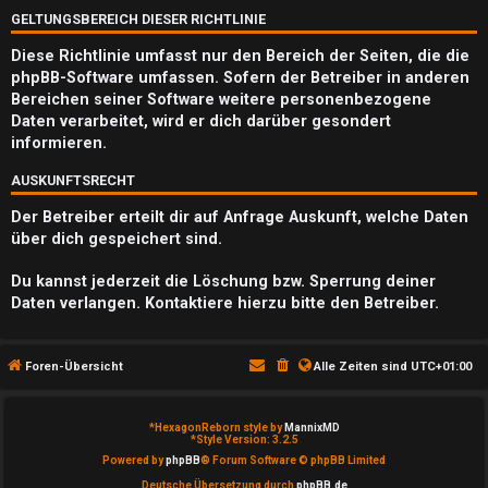
Q
GELTUNGSBEREICH DIESER RICHTLINIE
Diese Richtlinie umfasst nur den Bereich der Seiten, die die
phpBB-Software umfassen. Sofern der Betreiber in anderen
Bereichen seiner Software weitere personenbezogene
Daten verarbeitet, wird er dich darüber gesondert
informieren.
AUSKUNFTSRECHT
Der Betreiber erteilt dir auf Anfrage Auskunft, welche Daten
über dich gespeichert sind.
Du kannst jederzeit die Löschung bzw. Sperrung deiner
Daten verlangen. Kontaktiere hierzu bitte den Betreiber.
Foren-Übersicht
Alle Zeiten sind
UTC+01:00
*
HexagonReborn style by
MannixMD
*
Style Version: 3.2.5
Powered by
phpBB
® Forum Software © phpBB Limited
Deutsche Übersetzung durch
phpBB.de