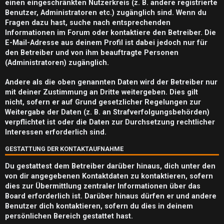
m
einen eingeschränkten Nutzerkreis (z. B. andere registrierte
Benutzer, Administratoren etc.) zugänglich sind. Wenn du
e
Fragen dazu hast, suche nach entsprechenden
n
Informationen im Forum oder kontaktiere den Betreiber. Die
E-Mail-Adresse aus deinem Profil ist dabei jedoch nur für
den Betreiber und von ihm beauftragte Personen
(Administratoren) zugänglich.
S
Andere als die oben genannten Daten wird der Betreiber nur
mit deiner Zustimmung an Dritte weitergeben. Dies gilt
u
nicht, sofern er auf Grund gesetzlicher Regelungen zur
c
Weitergabe der Daten (z. B. an Strafverfolgungsbehörden)
verpflichtet ist oder die Daten zur Durchsetzung rechtlicher
h
Interessen erforderlich sind.
e
GESTATTUNG DER KONTAKTAUFNAHME
Du gestattest dem Betreiber darüber hinaus, dich unter den
von dir angegebenen Kontaktdaten zu kontaktieren, sofern
dies zur Übermittlung zentraler Informationen über das
F
Board erforderlich ist. Darüber hinaus dürfen er und andere
A
Benutzer dich kontaktieren, sofern du dies in deinem
persönlichen Bereich gestattet hast.