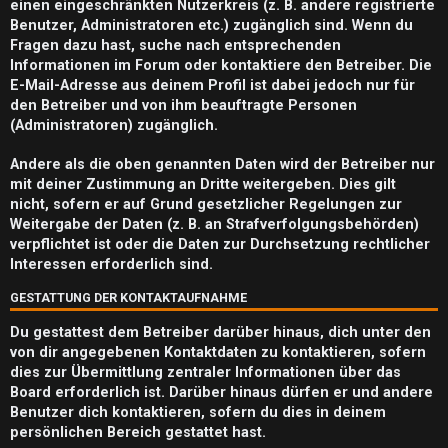
m
einen eingeschränkten Nutzerkreis (z. B. andere registrierte
Benutzer, Administratoren etc.) zugänglich sind. Wenn du
e
Fragen dazu hast, suche nach entsprechenden
n
Informationen im Forum oder kontaktiere den Betreiber. Die
E-Mail-Adresse aus deinem Profil ist dabei jedoch nur für
den Betreiber und von ihm beauftragte Personen
(Administratoren) zugänglich.
S
Andere als die oben genannten Daten wird der Betreiber nur
mit deiner Zustimmung an Dritte weitergeben. Dies gilt
u
nicht, sofern er auf Grund gesetzlicher Regelungen zur
c
Weitergabe der Daten (z. B. an Strafverfolgungsbehörden)
verpflichtet ist oder die Daten zur Durchsetzung rechtlicher
h
Interessen erforderlich sind.
e
GESTATTUNG DER KONTAKTAUFNAHME
Du gestattest dem Betreiber darüber hinaus, dich unter den
von dir angegebenen Kontaktdaten zu kontaktieren, sofern
dies zur Übermittlung zentraler Informationen über das
F
Board erforderlich ist. Darüber hinaus dürfen er und andere
A
Benutzer dich kontaktieren, sofern du dies in deinem
persönlichen Bereich gestattet hast.