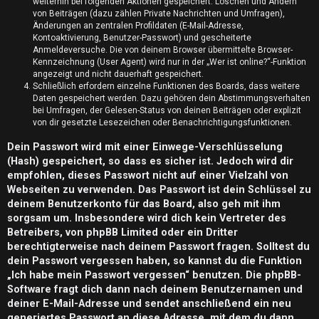
n
weiterhin bei folgenden Aktionen gespeichert: Löschen und Ändern
von Beiträgen (dazu zählen Private Nachrichten und Umfragen),
t
Änderungen an zentralen Profildaten (E-Mail-Adresse,
Kontoaktivierung, Benutzer-Passwort) und gescheiterte
w
Anmeldeversuche. Die von deinem Browser übermittelte Browser-
Kennzeichnung (User Agent) wird nur in der „Wer ist online?“-Funktion
o
angezeigt und nicht dauerhaft gespeichert.
Schließlich erfordern einzelne Funktionen des Boards, dass weitere
Daten gespeichert werden. Dazu gehören dein Abstimmungsverhalten
r
bei Umfragen, der Gelesen-Status von deinen Beiträgen oder explizit
von dir gesetzte Lesezeichen oder Benachrichtigungsfunktionen.
t
Dein Passwort wird mit einer Einwege-Verschlüsselung
e
(Hash) gespeichert, so dass es sicher ist. Jedoch wird dir
t
empfohlen, dieses Passwort nicht auf einer Vielzahl von
Webseiten zu verwenden. Das Passwort ist dein Schlüssel zu
e
deinem Benutzerkonto für das Board, also geh mit ihm
sorgsam um. Insbesondere wird dich kein Vertreter des
T
Betreibers, von phpBB Limited oder ein Dritter
berechtigterweise nach deinem Passwort fragen. Solltest du
h
dein Passwort vergessen haben, so kannst du die Funktion
e
„Ich habe mein Passwort vergessen“ benutzen. Die phpBB-
Software fragt dich dann nach deinem Benutzernamen und
m
deiner E-Mail-Adresse und sendet anschließend ein neu
generiertes Passwort an diese Adresse, mit dem du dann