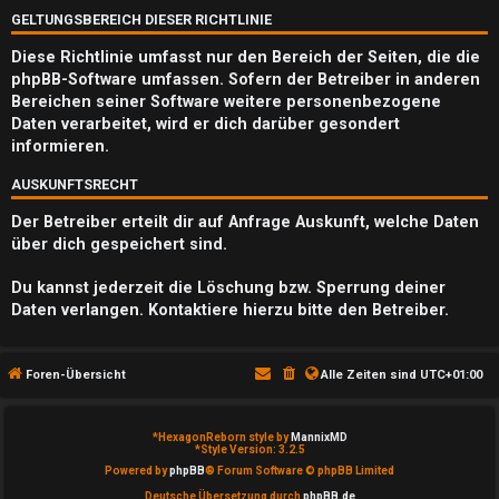
Q
GELTUNGSBEREICH DIESER RICHTLINIE
Diese Richtlinie umfasst nur den Bereich der Seiten, die die
phpBB-Software umfassen. Sofern der Betreiber in anderen
Bereichen seiner Software weitere personenbezogene
Daten verarbeitet, wird er dich darüber gesondert
informieren.
AUSKUNFTSRECHT
Der Betreiber erteilt dir auf Anfrage Auskunft, welche Daten
über dich gespeichert sind.
Du kannst jederzeit die Löschung bzw. Sperrung deiner
Daten verlangen. Kontaktiere hierzu bitte den Betreiber.
Foren-Übersicht
Alle Zeiten sind
UTC+01:00
*
HexagonReborn style by
MannixMD
*
Style Version: 3.2.5
Powered by
phpBB
® Forum Software © phpBB Limited
Deutsche Übersetzung durch
phpBB.de