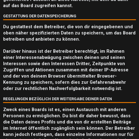
e
auf das Board zugreifen kannst.
n
GESTATTUNG DER DATENSPEICHERUNG
Du gestattest dem Betreiber, die von dir eingegebenen und
oben näher spezifizierten Daten zu speichern, um das Board
betreiben und anbieten zu können.
A
k
Darüber hinaus ist der Betreiber berechtigt, im Rahmen
einer Interessenabwägung zwischen deinen und seinen
t
Interessen sowie den Interessen Dritter, Zeitpunkte von
Zugriffen und Aktionen zusammen mit deiner IP-Adresse
i
und der von deinem Browser übermittelter Browser-
Kennung zu speichern, sofern dies zur Gefahrenabwehr
v
oder zur rechtlichen Nachverfolgbarkeit notwendig ist.
e
REGELUNGEN BEZÜGLICH DER WEITERGABE DEINER DATEN
T
Zweck eines Boards ist es, einen Austausch mit anderen
h
Personen zu ermöglichen. Du bist dir daher bewusst, dass
die Daten deines Profils und die von dir erstellten Beiträge
e
im Internet öffentlich zugänglich sein können. Der Betreiber
kann jedoch festlegen, dass einzelne Informationen nur für