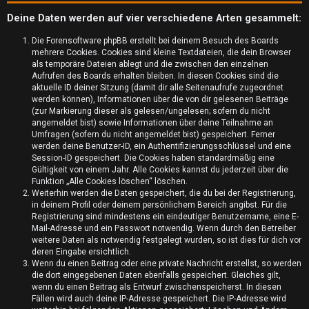
Deine Daten werden auf vier verschiedene Arten gesammelt:
Die Forensoftware phpBB erstellt bei deinem Besuch des Boards
mehrere Cookies. Cookies sind kleine Textdateien, die dein Browser
als temporäre Dateien ablegt und die zwischen den einzelnen
Aufrufen des Boards erhalten bleiben. In diesen Cookies sind die
aktuelle ID deiner Sitzung (damit dir alle Seitenaufrufe zugeordnet
werden können), Informationen über die von dir gelesenen Beiträge
(zur Markierung dieser als gelesen/ungelesen; sofern du nicht
angemeldet bist) sowie Informationen über deine Teilnahme an
Umfragen (sofern du nicht angemeldet bist) gespeichert. Ferner
werden deine Benutzer-ID, ein Authentifizierungsschlüssel und eine
Session-ID gespeichert. Die Cookies haben standardmäßig eine
Gültigkeit von einem Jahr. Alle Cookies kannst du jederzeit über die
Funktion „Alle Cookies löschen“ löschen.
U
Weiterhin werden die Daten gespeichert, die du bei der Registrierung,
in deinem Profil oder deinem persönlichem Bereich angibst. Für die
n
Registrierung sind mindestens ein eindeutiger Benutzername, eine E-
Mail-Adresse und ein Passwort notwendig. Wenn durch den Betreiber
b
weitere Daten als notwendig festgelegt wurden, so ist dies für dich vor
deren Eingabe ersichtlich.
e
Wenn du einen Beitrag oder eine private Nachricht erstellst, so werden
die dort eingegebenen Daten ebenfalls gespeichert. Gleiches gilt,
a
wenn du einen Beitrag als Entwurf zwischenspeicherst. In diesen
Fällen wird auch deine IP-Adresse gespeichert. Die IP-Adresse wird