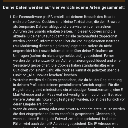
Deine Daten werden auf vier verschiedene Arten gesammelt:
Die Forensoftware phpBB erstellt bei deinem Besuch des Boards
mehrere Cookies. Cookies sind kleine Textdateien, die dein Browser
als temporäre Dateien ablegt und die zwischen den einzelnen
Aufrufen des Boards erhalten bleiben. In diesen Cookies sind die
aktuelle ID deiner Sitzung (damit dir alle Seitenaufrufe zugeordnet
werden können), Informationen über die von dir gelesenen Beiträge
(zur Markierung dieser als gelesen/ungelesen; sofern du nicht
angemeldet bist) sowie Informationen über deine Teilnahme an
Umfragen (sofern du nicht angemeldet bist) gespeichert. Ferner
werden deine Benutzer-ID, ein Authentifizierungsschlüssel und eine
Session-ID gespeichert. Die Cookies haben standardmäßig eine
Gültigkeit von einem Jahr. Alle Cookies kannst du jederzeit über die
Funktion „Alle Cookies löschen“ löschen.
U
Weiterhin werden die Daten gespeichert, die du bei der Registrierung,
in deinem Profil oder deinem persönlichem Bereich angibst. Für die
n
Registrierung sind mindestens ein eindeutiger Benutzername, eine E-
Mail-Adresse und ein Passwort notwendig. Wenn durch den Betreiber
b
weitere Daten als notwendig festgelegt wurden, so ist dies für dich vor
deren Eingabe ersichtlich.
e
Wenn du einen Beitrag oder eine private Nachricht erstellst, so werden
die dort eingegebenen Daten ebenfalls gespeichert. Gleiches gilt,
a
wenn du einen Beitrag als Entwurf zwischenspeicherst. In diesen
Fällen wird auch deine IP-Adresse gespeichert. Die IP-Adresse wird