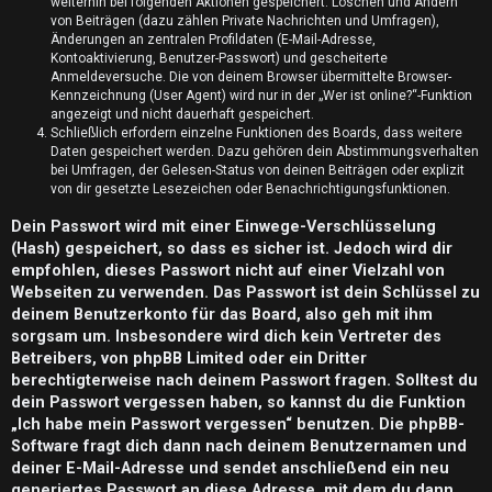
n
weiterhin bei folgenden Aktionen gespeichert: Löschen und Ändern
von Beiträgen (dazu zählen Private Nachrichten und Umfragen),
t
Änderungen an zentralen Profildaten (E-Mail-Adresse,
Kontoaktivierung, Benutzer-Passwort) und gescheiterte
w
Anmeldeversuche. Die von deinem Browser übermittelte Browser-
Kennzeichnung (User Agent) wird nur in der „Wer ist online?“-Funktion
o
angezeigt und nicht dauerhaft gespeichert.
Schließlich erfordern einzelne Funktionen des Boards, dass weitere
Daten gespeichert werden. Dazu gehören dein Abstimmungsverhalten
r
bei Umfragen, der Gelesen-Status von deinen Beiträgen oder explizit
von dir gesetzte Lesezeichen oder Benachrichtigungsfunktionen.
t
Dein Passwort wird mit einer Einwege-Verschlüsselung
e
(Hash) gespeichert, so dass es sicher ist. Jedoch wird dir
t
empfohlen, dieses Passwort nicht auf einer Vielzahl von
Webseiten zu verwenden. Das Passwort ist dein Schlüssel zu
e
deinem Benutzerkonto für das Board, also geh mit ihm
sorgsam um. Insbesondere wird dich kein Vertreter des
T
Betreibers, von phpBB Limited oder ein Dritter
berechtigterweise nach deinem Passwort fragen. Solltest du
h
dein Passwort vergessen haben, so kannst du die Funktion
e
„Ich habe mein Passwort vergessen“ benutzen. Die phpBB-
Software fragt dich dann nach deinem Benutzernamen und
m
deiner E-Mail-Adresse und sendet anschließend ein neu
generiertes Passwort an diese Adresse, mit dem du dann