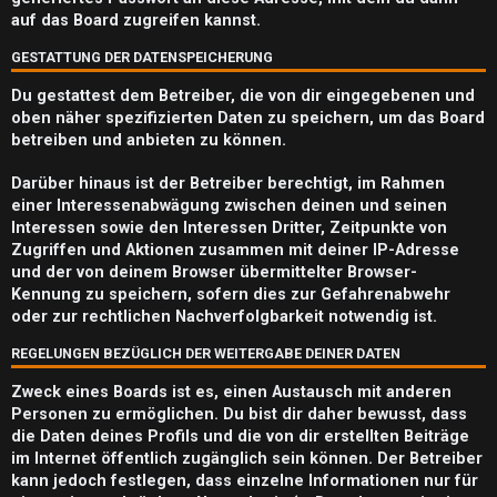
e
auf das Board zugreifen kannst.
n
GESTATTUNG DER DATENSPEICHERUNG
Du gestattest dem Betreiber, die von dir eingegebenen und
oben näher spezifizierten Daten zu speichern, um das Board
betreiben und anbieten zu können.
A
k
Darüber hinaus ist der Betreiber berechtigt, im Rahmen
einer Interessenabwägung zwischen deinen und seinen
t
Interessen sowie den Interessen Dritter, Zeitpunkte von
Zugriffen und Aktionen zusammen mit deiner IP-Adresse
i
und der von deinem Browser übermittelter Browser-
Kennung zu speichern, sofern dies zur Gefahrenabwehr
v
oder zur rechtlichen Nachverfolgbarkeit notwendig ist.
e
REGELUNGEN BEZÜGLICH DER WEITERGABE DEINER DATEN
T
Zweck eines Boards ist es, einen Austausch mit anderen
h
Personen zu ermöglichen. Du bist dir daher bewusst, dass
die Daten deines Profils und die von dir erstellten Beiträge
e
im Internet öffentlich zugänglich sein können. Der Betreiber
kann jedoch festlegen, dass einzelne Informationen nur für