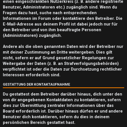
m
einen eingeschränkten Nutzerkreis (z. B. andere registrierte
Benutzer, Administratoren etc.) zugänglich sind. Wenn du
e
Fragen dazu hast, suche nach entsprechenden
n
Informationen im Forum oder kontaktiere den Betreiber. Die
E-Mail-Adresse aus deinem Profil ist dabei jedoch nur für
den Betreiber und von ihm beauftragte Personen
(Administratoren) zugänglich.
S
Andere als die oben genannten Daten wird der Betreiber nur
mit deiner Zustimmung an Dritte weitergeben. Dies gilt
u
nicht, sofern er auf Grund gesetzlicher Regelungen zur
c
Weitergabe der Daten (z. B. an Strafverfolgungsbehörden)
verpflichtet ist oder die Daten zur Durchsetzung rechtlicher
h
Interessen erforderlich sind.
e
GESTATTUNG DER KONTAKTAUFNAHME
Du gestattest dem Betreiber darüber hinaus, dich unter den
von dir angegebenen Kontaktdaten zu kontaktieren, sofern
dies zur Übermittlung zentraler Informationen über das
F
Board erforderlich ist. Darüber hinaus dürfen er und andere
A
Benutzer dich kontaktieren, sofern du dies in deinem
persönlichen Bereich gestattet hast.