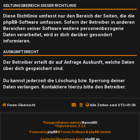
Q
GELTUNGSBEREICH DIESER RICHTLINIE
Diese Richtlinie umfasst nur den Bereich der Seiten, die die
phpBB-Software umfassen. Sofern der Betreiber in anderen
Bereichen seiner Software weitere personenbezogene
Daten verarbeitet, wird er dich darüber gesondert
informieren.
AUSKUNFTSRECHT
Der Betreiber erteilt dir auf Anfrage Auskunft, welche Daten
über dich gespeichert sind.
Du kannst jederzeit die Löschung bzw. Sperrung deiner
Daten verlangen. Kontaktiere hierzu bitte den Betreiber.
Foren-Übersicht
Alle Zeiten sind
UTC+01:00
*
HexagonReborn style by
MannixMD
*
Style Version: 3.2.5
Powered by
phpBB
® Forum Software © phpBB Limited
Deutsche Übersetzung durch
phpBB.de