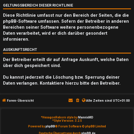
Q
GELTUNGSBEREICH DIESER RICHTLINIE
Diese Richtlinie umfasst nur den Bereich der Seiten, die die
phpBB-Software umfassen. Sofern der Betreiber in anderen
Bereichen seiner Software weitere personenbezogene
Daten verarbeitet, wird er dich darüber gesondert
informieren.
AUSKUNFTSRECHT
Der Betreiber erteilt dir auf Anfrage Auskunft, welche Daten
über dich gespeichert sind.
Du kannst jederzeit die Löschung bzw. Sperrung deiner
Daten verlangen. Kontaktiere hierzu bitte den Betreiber.
Foren-Übersicht
Alle Zeiten sind
UTC+01:00
*
HexagonReborn style by
MannixMD
*
Style Version: 3.2.5
Powered by
phpBB
® Forum Software © phpBB Limited
Deutsche Übersetzung durch
phpBB.de