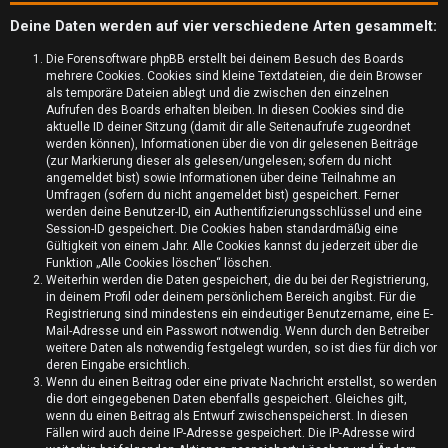
Deine Daten werden auf vier verschiedene Arten gesammelt:
Die Forensoftware phpBB erstellt bei deinem Besuch des Boards
mehrere Cookies. Cookies sind kleine Textdateien, die dein Browser
als temporäre Dateien ablegt und die zwischen den einzelnen
Aufrufen des Boards erhalten bleiben. In diesen Cookies sind die
aktuelle ID deiner Sitzung (damit dir alle Seitenaufrufe zugeordnet
werden können), Informationen über die von dir gelesenen Beiträge
(zur Markierung dieser als gelesen/ungelesen; sofern du nicht
angemeldet bist) sowie Informationen über deine Teilnahme an
Umfragen (sofern du nicht angemeldet bist) gespeichert. Ferner
werden deine Benutzer-ID, ein Authentifizierungsschlüssel und eine
Session-ID gespeichert. Die Cookies haben standardmäßig eine
Gültigkeit von einem Jahr. Alle Cookies kannst du jederzeit über die
Funktion „Alle Cookies löschen“ löschen.
U
Weiterhin werden die Daten gespeichert, die du bei der Registrierung,
in deinem Profil oder deinem persönlichem Bereich angibst. Für die
n
Registrierung sind mindestens ein eindeutiger Benutzername, eine E-
Mail-Adresse und ein Passwort notwendig. Wenn durch den Betreiber
b
weitere Daten als notwendig festgelegt wurden, so ist dies für dich vor
deren Eingabe ersichtlich.
e
Wenn du einen Beitrag oder eine private Nachricht erstellst, so werden
die dort eingegebenen Daten ebenfalls gespeichert. Gleiches gilt,
a
wenn du einen Beitrag als Entwurf zwischenspeicherst. In diesen
Fällen wird auch deine IP-Adresse gespeichert. Die IP-Adresse wird