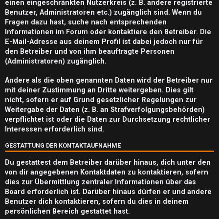
m
einen eingeschränkten Nutzerkreis (z. B. andere registrierte
Benutzer, Administratoren etc.) zugänglich sind. Wenn du
e
Fragen dazu hast, suche nach entsprechenden
n
Informationen im Forum oder kontaktiere den Betreiber. Die
E-Mail-Adresse aus deinem Profil ist dabei jedoch nur für
den Betreiber und von ihm beauftragte Personen
(Administratoren) zugänglich.
S
Andere als die oben genannten Daten wird der Betreiber nur
mit deiner Zustimmung an Dritte weitergeben. Dies gilt
u
nicht, sofern er auf Grund gesetzlicher Regelungen zur
c
Weitergabe der Daten (z. B. an Strafverfolgungsbehörden)
verpflichtet ist oder die Daten zur Durchsetzung rechtlicher
h
Interessen erforderlich sind.
e
GESTATTUNG DER KONTAKTAUFNAHME
Du gestattest dem Betreiber darüber hinaus, dich unter den
von dir angegebenen Kontaktdaten zu kontaktieren, sofern
dies zur Übermittlung zentraler Informationen über das
F
Board erforderlich ist. Darüber hinaus dürfen er und andere
A
Benutzer dich kontaktieren, sofern du dies in deinem
persönlichen Bereich gestattet hast.