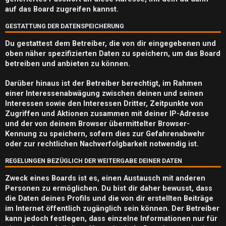
e
auf das Board zugreifen kannst.
n
GESTATTUNG DER DATENSPEICHERUNG
Du gestattest dem Betreiber, die von dir eingegebenen und
oben näher spezifizierten Daten zu speichern, um das Board
betreiben und anbieten zu können.
A
k
Darüber hinaus ist der Betreiber berechtigt, im Rahmen
einer Interessenabwägung zwischen deinen und seinen
t
Interessen sowie den Interessen Dritter, Zeitpunkte von
Zugriffen und Aktionen zusammen mit deiner IP-Adresse
i
und der von deinem Browser übermittelter Browser-
Kennung zu speichern, sofern dies zur Gefahrenabwehr
v
oder zur rechtlichen Nachverfolgbarkeit notwendig ist.
e
REGELUNGEN BEZÜGLICH DER WEITERGABE DEINER DATEN
T
Zweck eines Boards ist es, einen Austausch mit anderen
h
Personen zu ermöglichen. Du bist dir daher bewusst, dass
die Daten deines Profils und die von dir erstellten Beiträge
e
im Internet öffentlich zugänglich sein können. Der Betreiber
kann jedoch festlegen, dass einzelne Informationen nur für