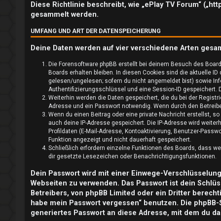
l
Diese Richtlinie beschreibt, wie „ePlay TV Forum“ („ht
gesammelt werden.
d
UMFANG UND ART DER DATENSPEICHERUNG
e
Deine Daten werden auf vier verschiedene Arten gesa
n
Die Forensoftware phpBB erstellt bei deinem Besuch des Board
Boards erhalten bleiben. In diesen Cookies sind die aktuelle ID
gelesen/ungelesen; sofern du nicht angemeldet bist) sowie Inf
Authentifizierungsschlüssel und eine Session-ID gespeichert. D
R
Weiterhin werden die Daten gespeichert, die du bei der Registr
Adresse und ein Passwort notwendig. Wenn durch den Betreiber 
e
Wenn du einen Beitrag oder eine private Nachricht erstellst, s
auch deine IP-Adresse gespeichert. Die IP-Adresse wird weite
g
Profildaten (E-Mail-Adresse, Kontoaktivierung, Benutzer-Passw
Funktion angezeigt und nicht dauerhaft gespeichert.
i
Schließlich erfordern einzelne Funktionen des Boards, dass w
dir gesetzte Lesezeichen oder Benachrichtigungsfunktionen.
s
Dein Passwort wird mit einer Einwege-Verschlüsselung (
t
Webseiten zu verwenden. Das Passwort ist dein Schlüs
Betreibers, von phpBB Limited oder ein Dritter berech
r
habe mein Passwort vergessen“ benutzen. Die phpBB-
generiertes Passwort an diese Adresse, mit dem du da
i