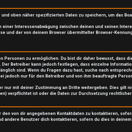
n und oben näher spezifizierten Daten zu speichern, um das Bo
en einer Interessenabwägung zwischen deinen und seinen Interes
se und der von deinem Browser übermittelter Browser-Kennung
n Personen zu ermöglichen. Du bist dir daher bewusst, dass die 
. Der Betreiber kann jedoch festlegen, dass einzelne Informatio
zugänglich sind. Wenn du Fragen dazu hast, suche nach entspre
abei jedoch nur für den Betreiber und von ihm beauftragte Perso
r nur mit deiner Zustimmung an Dritte weitergeben. Dies gilt n
n) verpflichtet ist oder die Daten zur Durchsetzung rechtlicher
r den von dir angegebenen Kontaktdaten zu kontaktieren, sofer
nd andere Benutzer dich kontaktieren, sofern du dies in deinem