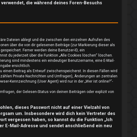
ten verwendet, die während deines Foren-Besuchs
räre Dateien ablegt und die zwischen den einzelnen Aufrufen des
ionen über die von dir gelesenen Beiträge (zur Markierung dieser als
gespeichert. Ferner werden deine Benutzer-ID, ein
nst du jederzeit über die Funktion „Alle Cookies löschen“ löschen.
trierung sind mindestens ein eindeutiger Benutzername, eine E-Mail-
ngabe ersichtlich.
u einen Beitrag als Entwurf zwischenspeicherst. In diesen Fällen wird
u zählen Private Nachrichten und Umfragen), Änderungen an zentralen
ser-Kennzeichnung (User Agent) wird nur in der „Wer ist online?“-
fragen, der Gelesen-Status von deinen Beiträgen oder explizit von
ohlen, dieses Passwort nicht auf einer Vielzahl von
orgsam um. Insbesondere wird dich kein Vertreter des
wort vergessen haben, so kannst du die Funktion „Ich
er E-Mail-Adresse und sendet anschließend ein neu