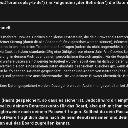
tps://forum.eplay-tv.de“) (im Folgenden „der Betreiber“) die Da
mmelt:
s mehrere Cookies. Cookies sind kleine Textdateien, die dein Browser als tempo
 deiner Sitzung (damit dir alle Seitenaufrufe zugeordnet werden können), Informat
ormationen über deine Teilnahme an Umfragen (sofern du nicht angemeldet bist) 
ie Cookies haben standardmäßig eine Gültigkeit von einem Jahr. Alle Cookies kan
ierung, in deinem Profil oder deinem persönlichem Bereich angibst. Für die Regis
weitere Daten als notwendig festgelegt wurden, so ist dies für dich vor deren Ei
o werden die dort eingegebenen Daten ebenfalls gespeichert. Gleiches gilt, wenn d
rhin bei folgenden Aktionen gespeichert: Löschen und Ändern von Beiträgen (daz
ort) und gescheiterte Anmeldeversuche. Die von deinem Browser übermittelte Brow
eitere Daten gespeichert werden. Dazu gehören dein Abstimmungsverhalten bei Um
Hash) gespeichert, so dass es sicher ist. Jedoch wird dir empf
sel zu deinem Benutzerkonto für das Board, also geh mit ihm s
tigterweise nach deinem Passwort fragen. Solltest du dein Pass
Software fragt dich dann nach deinem Benutzernamen und dein
nn auf das Board zugreifen kannst.