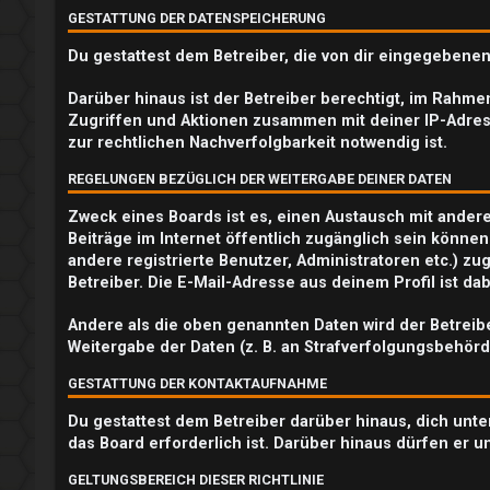
GESTATTUNG DER DATENSPEICHERUNG
e
Du gestattest dem Betreiber, die von dir eingegebene
r
Darüber hinaus ist der Betreiber berechtigt, im Rahm
e
Zugriffen und Aktionen zusammen mit deiner IP-Adres
zur rechtlichen Nachverfolgbarkeit notwendig ist.
n
REGELUNGEN BEZÜGLICH DER WEITERGABE DEINER DATEN
Zweck eines Boards ist es, einen Austausch mit andere
U
Beiträge im Internet öffentlich zugänglich sein können
andere registrierte Benutzer, Administratoren etc.) 
n
Betreiber. Die E-Mail-Adresse aus deinem Profil ist d
b
Andere als die oben genannten Daten wird der Betreibe
Weitergabe der Daten (z. B. an Strafverfolgungsbehörde
e
GESTATTUNG DER KONTAKTAUFNAHME
a
Du gestattest dem Betreiber darüber hinaus, dich unte
n
das Board erforderlich ist. Darüber hinaus dürfen er u
t
GELTUNGSBEREICH DIESER RICHTLINIE