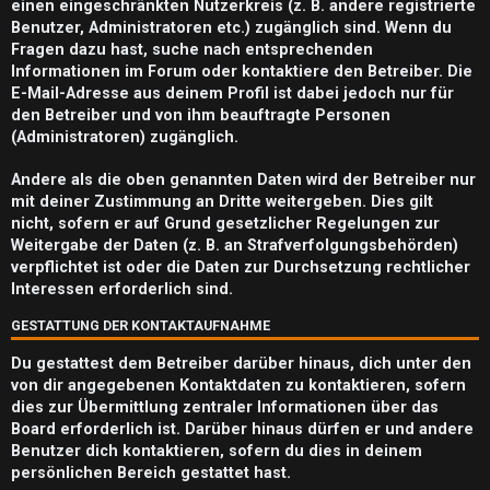
m
einen eingeschränkten Nutzerkreis (z. B. andere registrierte
Benutzer, Administratoren etc.) zugänglich sind. Wenn du
e
Fragen dazu hast, suche nach entsprechenden
n
Informationen im Forum oder kontaktiere den Betreiber. Die
E-Mail-Adresse aus deinem Profil ist dabei jedoch nur für
den Betreiber und von ihm beauftragte Personen
(Administratoren) zugänglich.
S
Andere als die oben genannten Daten wird der Betreiber nur
mit deiner Zustimmung an Dritte weitergeben. Dies gilt
u
nicht, sofern er auf Grund gesetzlicher Regelungen zur
c
Weitergabe der Daten (z. B. an Strafverfolgungsbehörden)
verpflichtet ist oder die Daten zur Durchsetzung rechtlicher
h
Interessen erforderlich sind.
e
GESTATTUNG DER KONTAKTAUFNAHME
Du gestattest dem Betreiber darüber hinaus, dich unter den
von dir angegebenen Kontaktdaten zu kontaktieren, sofern
dies zur Übermittlung zentraler Informationen über das
F
Board erforderlich ist. Darüber hinaus dürfen er und andere
A
Benutzer dich kontaktieren, sofern du dies in deinem
persönlichen Bereich gestattet hast.