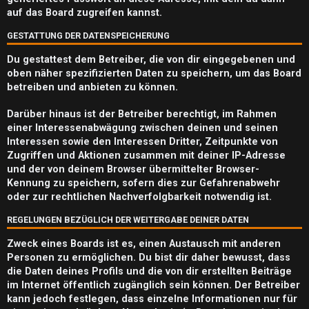
e
auf das Board zugreifen kannst.
n
GESTATTUNG DER DATENSPEICHERUNG
Du gestattest dem Betreiber, die von dir eingegebenen und
oben näher spezifizierten Daten zu speichern, um das Board
betreiben und anbieten zu können.
A
k
Darüber hinaus ist der Betreiber berechtigt, im Rahmen
einer Interessenabwägung zwischen deinen und seinen
t
Interessen sowie den Interessen Dritter, Zeitpunkte von
Zugriffen und Aktionen zusammen mit deiner IP-Adresse
i
und der von deinem Browser übermittelter Browser-
Kennung zu speichern, sofern dies zur Gefahrenabwehr
v
oder zur rechtlichen Nachverfolgbarkeit notwendig ist.
e
REGELUNGEN BEZÜGLICH DER WEITERGABE DEINER DATEN
T
Zweck eines Boards ist es, einen Austausch mit anderen
h
Personen zu ermöglichen. Du bist dir daher bewusst, dass
die Daten deines Profils und die von dir erstellten Beiträge
e
im Internet öffentlich zugänglich sein können. Der Betreiber
kann jedoch festlegen, dass einzelne Informationen nur für