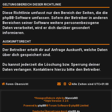
Q
GELTUNGSBEREICH DIESER RICHTLINIE
Diese Richtlinie umfasst nur den Bereich der Seiten, die die
phpBB-Software umfassen. Sofern der Betreiber in anderen
Bereichen seiner Software weitere personenbezogene
Daten verarbeitet, wird er dich darüber gesondert
informieren.
AUSKUNFTSRECHT
Der Betreiber erteilt dir auf Anfrage Auskunft, welche Daten
über dich gespeichert sind.
Du kannst jederzeit die Löschung bzw. Sperrung deiner
Daten verlangen. Kontaktiere hierzu bitte den Betreiber.
Foren-Übersicht
Alle Zeiten sind
UTC+01:00
*
HexagonReborn style by
MannixMD
*
Style Version: 3.2.5
Powered by
phpBB
® Forum Software © phpBB Limited
Deutsche Übersetzung durch
phpBB.de