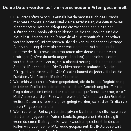
Deine Daten werden auf vier verschiedene Arten gesammelt:
Die Forensoftware phpBB erstellt bei deinem Besuch des Boards
mehrere Cookies. Cookies sind kleine Textdateien, die dein Browser
als temporäre Dateien ablegt und die zwischen den einzelnen
Aufrufen des Boards erhalten bleiben. In diesen Cookies sind die
aktuelle ID deiner Sitzung (damit dir alle Seitenaufrufe zugeordnet
werden können), Informationen über die von dir gelesenen Beiträge
(zur Markierung dieser als gelesen/ungelesen; sofern du nicht
angemeldet bist) sowie Informationen über deine Teilnahme an
Umfragen (sofern du nicht angemeldet bist) gespeichert. Ferner
werden deine Benutzer-ID, ein Authentifizierungsschlüssel und eine
Session-ID gespeichert. Die Cookies haben standardmäßig eine
Gültigkeit von einem Jahr. Alle Cookies kannst du jederzeit über die
Funktion „Alle Cookies löschen“ löschen.
U
Weiterhin werden die Daten gespeichert, die du bei der Registrierung,
in deinem Profil oder deinem persönlichem Bereich angibst. Für die
n
Registrierung sind mindestens ein eindeutiger Benutzername, eine E-
Mail-Adresse und ein Passwort notwendig. Wenn durch den Betreiber
b
weitere Daten als notwendig festgelegt wurden, so ist dies für dich vor
deren Eingabe ersichtlich.
e
Wenn du einen Beitrag oder eine private Nachricht erstellst, so werden
die dort eingegebenen Daten ebenfalls gespeichert. Gleiches gilt,
a
wenn du einen Beitrag als Entwurf zwischenspeicherst. In diesen
Fällen wird auch deine IP-Adresse gespeichert. Die IP-Adresse wird