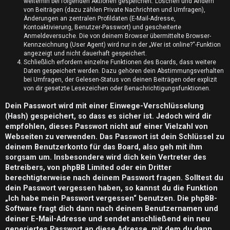
n
weiterhin bei folgenden Aktionen gespeichert: Löschen und Ändern
von Beiträgen (dazu zählen Private Nachrichten und Umfragen),
t
Änderungen an zentralen Profildaten (E-Mail-Adresse,
Kontoaktivierung, Benutzer-Passwort) und gescheiterte
w
Anmeldeversuche. Die von deinem Browser übermittelte Browser-
Kennzeichnung (User Agent) wird nur in der „Wer ist online?“-Funktion
o
angezeigt und nicht dauerhaft gespeichert.
Schließlich erfordern einzelne Funktionen des Boards, dass weitere
Daten gespeichert werden. Dazu gehören dein Abstimmungsverhalten
r
bei Umfragen, der Gelesen-Status von deinen Beiträgen oder explizit
von dir gesetzte Lesezeichen oder Benachrichtigungsfunktionen.
t
Dein Passwort wird mit einer Einwege-Verschlüsselung
e
(Hash) gespeichert, so dass es sicher ist. Jedoch wird dir
t
empfohlen, dieses Passwort nicht auf einer Vielzahl von
Webseiten zu verwenden. Das Passwort ist dein Schlüssel zu
e
deinem Benutzerkonto für das Board, also geh mit ihm
sorgsam um. Insbesondere wird dich kein Vertreter des
T
Betreibers, von phpBB Limited oder ein Dritter
berechtigterweise nach deinem Passwort fragen. Solltest du
h
dein Passwort vergessen haben, so kannst du die Funktion
e
„Ich habe mein Passwort vergessen“ benutzen. Die phpBB-
Software fragt dich dann nach deinem Benutzernamen und
m
deiner E-Mail-Adresse und sendet anschließend ein neu
generiertes Passwort an diese Adresse, mit dem du dann