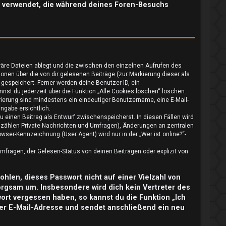
ten verwendet, die während deines Foren-Besuchs
räre Dateien ablegt und die zwischen den einzelnen Aufrufen des
ionen über die von dir gelesenen Beiträge (zur Markierung dieser als
gespeichert. Ferner werden deine Benutzer-ID, ein
nst du jederzeit über die Funktion „Alle Cookies löschen“ löschen.
trierung sind mindestens ein eindeutiger Benutzername, eine E-Mail-
ngabe ersichtlich.
u einen Beitrag als Entwurf zwischenspeicherst. In diesen Fällen wird
u zählen Private Nachrichten und Umfragen), Änderungen an zentralen
ser-Kennzeichnung (User Agent) wird nur in der „Wer ist online?“-
fragen, der Gelesen-Status von deinen Beiträgen oder explizit von
ohlen, dieses Passwort nicht auf einer Vielzahl von
orgsam um. Insbesondere wird dich kein Vertreter des
wort vergessen haben, so kannst du die Funktion „Ich
er E-Mail-Adresse und sendet anschließend ein neu