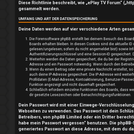
l
Diese Richtlinie beschreibt, wie „ePlay TV Forum“ („ht
gesammelt werden.
d
UMFANG UND ART DER DATENSPEICHERUNG
e
Deine Daten werden auf vier verschiedene Arten gesa
n
Die Forensoftware phpBB erstellt bei deinem Besuch des Board
Boards erhalten bleiben. In diesen Cookies sind die aktuelle ID
gelesen/ungelesen; sofern du nicht angemeldet bist) sowie Inf
Authentifizierungsschlüssel und eine Session-ID gespeichert. D
R
Weiterhin werden die Daten gespeichert, die du bei der Registr
Adresse und ein Passwort notwendig. Wenn durch den Betreiber 
e
Wenn du einen Beitrag oder eine private Nachricht erstellst, s
auch deine IP-Adresse gespeichert. Die IP-Adresse wird weite
g
Profildaten (E-Mail-Adresse, Kontoaktivierung, Benutzer-Passw
Funktion angezeigt und nicht dauerhaft gespeichert.
i
Schließlich erfordern einzelne Funktionen des Boards, dass w
dir gesetzte Lesezeichen oder Benachrichtigungsfunktionen.
s
Dein Passwort wird mit einer Einwege-Verschlüsselung (
t
Webseiten zu verwenden. Das Passwort ist dein Schlüs
Betreibers, von phpBB Limited oder ein Dritter berech
r
habe mein Passwort vergessen“ benutzen. Die phpBB-
generiertes Passwort an diese Adresse, mit dem du da
i