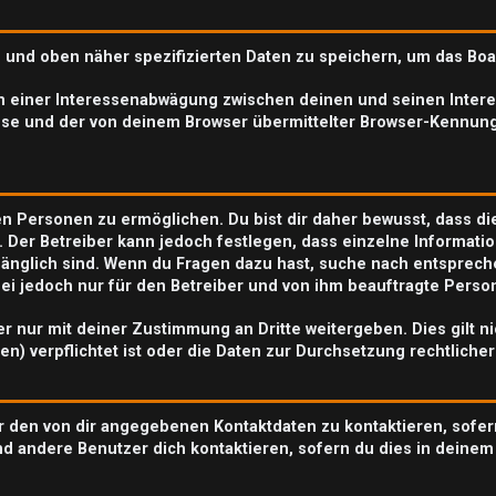
n und oben näher spezifizierten Daten zu speichern, um das Bo
en einer Interessenabwägung zwischen deinen und seinen Interes
se und der von deinem Browser übermittelter Browser-Kennung
n Personen zu ermöglichen. Du bist dir daher bewusst, dass die 
. Der Betreiber kann jedoch festlegen, dass einzelne Informatio
zugänglich sind. Wenn du Fragen dazu hast, suche nach entspre
abei jedoch nur für den Betreiber und von ihm beauftragte Perso
r nur mit deiner Zustimmung an Dritte weitergeben. Dies gilt n
n) verpflichtet ist oder die Daten zur Durchsetzung rechtlicher
r den von dir angegebenen Kontaktdaten zu kontaktieren, sofer
nd andere Benutzer dich kontaktieren, sofern du dies in deinem