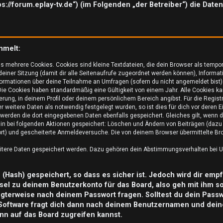
tps://forum.eplay-tv.de“) (im Folgenden „der Betreiber“) die Da
mmelt:
s mehrere Cookies. Cookies sind kleine Textdateien, die dein Browser als tempo
 deiner Sitzung (damit dir alle Seitenaufrufe zugeordnet werden können), Informat
ormationen über deine Teilnahme an Umfragen (sofern du nicht angemeldet bist) 
ie Cookies haben standardmäßig eine Gültigkeit von einem Jahr. Alle Cookies kan
ierung, in deinem Profil oder deinem persönlichem Bereich angibst. Für die Regis
weitere Daten als notwendig festgelegt wurden, so ist dies für dich vor deren Ei
o werden die dort eingegebenen Daten ebenfalls gespeichert. Gleiches gilt, wenn d
rhin bei folgenden Aktionen gespeichert: Löschen und Ändern von Beiträgen (daz
ort) und gescheiterte Anmeldeversuche. Die von deinem Browser übermittelte Brow
eitere Daten gespeichert werden. Dazu gehören dein Abstimmungsverhalten bei Um
Hash) gespeichert, so dass es sicher ist. Jedoch wird dir empf
sel zu deinem Benutzerkonto für das Board, also geh mit ihm s
tigterweise nach deinem Passwort fragen. Solltest du dein Pass
Software fragt dich dann nach deinem Benutzernamen und dein
nn auf das Board zugreifen kannst.