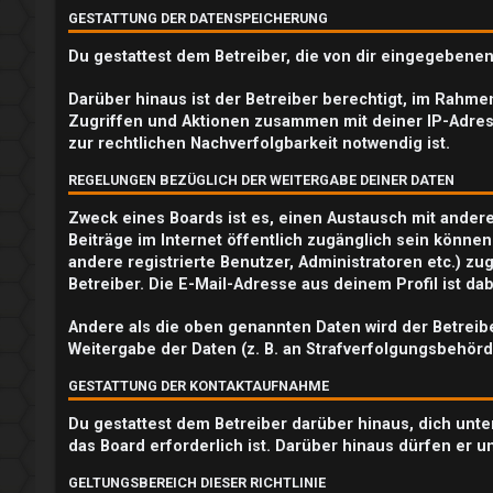
GESTATTUNG DER DATENSPEICHERUNG
e
Du gestattest dem Betreiber, die von dir eingegebene
r
Darüber hinaus ist der Betreiber berechtigt, im Rahm
e
Zugriffen und Aktionen zusammen mit deiner IP-Adres
zur rechtlichen Nachverfolgbarkeit notwendig ist.
n
REGELUNGEN BEZÜGLICH DER WEITERGABE DEINER DATEN
Zweck eines Boards ist es, einen Austausch mit andere
U
Beiträge im Internet öffentlich zugänglich sein können
andere registrierte Benutzer, Administratoren etc.) 
n
Betreiber. Die E-Mail-Adresse aus deinem Profil ist d
b
Andere als die oben genannten Daten wird der Betreibe
Weitergabe der Daten (z. B. an Strafverfolgungsbehörde
e
GESTATTUNG DER KONTAKTAUFNAHME
a
Du gestattest dem Betreiber darüber hinaus, dich unte
n
das Board erforderlich ist. Darüber hinaus dürfen er u
t
GELTUNGSBEREICH DIESER RICHTLINIE