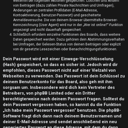
n
weiterhin bei folgenden Aktionen gespeichert: Löschen und Ändern
von Beiträgen (dazu zählen Private Nachrichten und Umfragen),
t
Änderungen an zentralen Profildaten (E-Mail-Adresse,
Kontoaktivierung, Benutzer-Passwort) und gescheiterte
w
Anmeldeversuche. Die von deinem Browser übermittelte Browser-
Kennzeichnung (User Agent) wird nur in der „Wer ist online?“-Funktion
o
angezeigt und nicht dauerhaft gespeichert.
Schließlich erfordern einzelne Funktionen des Boards, dass weitere
Daten gespeichert werden. Dazu gehören dein Abstimmungsverhalten
r
bei Umfragen, der Gelesen-Status von deinen Beiträgen oder explizit
von dir gesetzte Lesezeichen oder Benachrichtigungsfunktionen.
t
Dein Passwort wird mit einer Einwege-Verschlüsselung
e
(Hash) gespeichert, so dass es sicher ist. Jedoch wird dir
t
empfohlen, dieses Passwort nicht auf einer Vielzahl von
Webseiten zu verwenden. Das Passwort ist dein Schlüssel zu
e
deinem Benutzerkonto für das Board, also geh mit ihm
sorgsam um. Insbesondere wird dich kein Vertreter des
T
Betreibers, von phpBB Limited oder ein Dritter
berechtigterweise nach deinem Passwort fragen. Solltest du
h
dein Passwort vergessen haben, so kannst du die Funktion
e
„Ich habe mein Passwort vergessen“ benutzen. Die phpBB-
Software fragt dich dann nach deinem Benutzernamen und
m
deiner E-Mail-Adresse und sendet anschließend ein neu
generiertes Passwort an diese Adresse, mit dem du dann