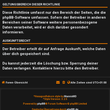
Q
GELTUNGSBEREICH DIESER RICHTLINIE
Diese Richtlinie umfasst nur den Bereich der Seiten, die die
phpBB-Software umfassen. Sofern der Betreiber in anderen
Bereichen seiner Software weitere personenbezogene
Daten verarbeitet, wird er dich darüber gesondert
informieren.
AUSKUNFTSRECHT
Der Betreiber erteilt dir auf Anfrage Auskunft, welche Daten
über dich gespeichert sind.
Du kannst jederzeit die Löschung bzw. Sperrung deiner
Daten verlangen. Kontaktiere hierzu bitte den Betreiber.
Foren-Übersicht
Alle Zeiten sind
UTC+01:00
*
HexagonReborn style by
MannixMD
*
Style Version: 3.2.5
Powered by
phpBB
® Forum Software © phpBB Limited
Deutsche Übersetzung durch
phpBB.de