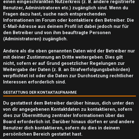
m
einen eingeschränkten Nutzerkreis (z. B. andere registrierte
Benutzer, Administratoren etc.) zugänglich sind. Wenn du
e
Fragen dazu hast, suche nach entsprechenden
n
Informationen im Forum oder kontaktiere den Betreiber. Die
E-Mail-Adresse aus deinem Profil ist dabei jedoch nur für
den Betreiber und von ihm beauftragte Personen
(Administratoren) zugänglich.
S
Andere als die oben genannten Daten wird der Betreiber nur
mit deiner Zustimmung an Dritte weitergeben. Dies gilt
u
nicht, sofern er auf Grund gesetzlicher Regelungen zur
c
Weitergabe der Daten (z. B. an Strafverfolgungsbehörden)
verpflichtet ist oder die Daten zur Durchsetzung rechtlicher
h
Interessen erforderlich sind.
e
GESTATTUNG DER KONTAKTAUFNAHME
Du gestattest dem Betreiber darüber hinaus, dich unter den
von dir angegebenen Kontaktdaten zu kontaktieren, sofern
dies zur Übermittlung zentraler Informationen über das
F
Board erforderlich ist. Darüber hinaus dürfen er und andere
A
Benutzer dich kontaktieren, sofern du dies in deinem
persönlichen Bereich gestattet hast.