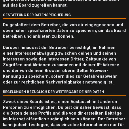
e
auf das Board zugreifen kannst.
n
GESTATTUNG DER DATENSPEICHERUNG
Du gestattest dem Betreiber, die von dir eingegebenen und
oben näher spezifizierten Daten zu speichern, um das Board
betreiben und anbieten zu können.
A
k
Darüber hinaus ist der Betreiber berechtigt, im Rahmen
einer Interessenabwägung zwischen deinen und seinen
t
Interessen sowie den Interessen Dritter, Zeitpunkte von
Zugriffen und Aktionen zusammen mit deiner IP-Adresse
i
und der von deinem Browser übermittelter Browser-
Kennung zu speichern, sofern dies zur Gefahrenabwehr
v
oder zur rechtlichen Nachverfolgbarkeit notwendig ist.
e
REGELUNGEN BEZÜGLICH DER WEITERGABE DEINER DATEN
T
Zweck eines Boards ist es, einen Austausch mit anderen
h
Personen zu ermöglichen. Du bist dir daher bewusst, dass
die Daten deines Profils und die von dir erstellten Beiträge
e
im Internet öffentlich zugänglich sein können. Der Betreiber
kann jedoch festlegen, dass einzelne Informationen nur für