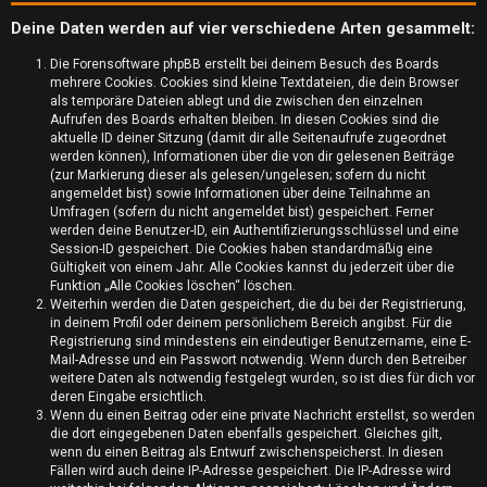
Deine Daten werden auf vier verschiedene Arten gesammelt:
Die Forensoftware phpBB erstellt bei deinem Besuch des Boards
mehrere Cookies. Cookies sind kleine Textdateien, die dein Browser
als temporäre Dateien ablegt und die zwischen den einzelnen
Aufrufen des Boards erhalten bleiben. In diesen Cookies sind die
aktuelle ID deiner Sitzung (damit dir alle Seitenaufrufe zugeordnet
werden können), Informationen über die von dir gelesenen Beiträge
(zur Markierung dieser als gelesen/ungelesen; sofern du nicht
angemeldet bist) sowie Informationen über deine Teilnahme an
Umfragen (sofern du nicht angemeldet bist) gespeichert. Ferner
werden deine Benutzer-ID, ein Authentifizierungsschlüssel und eine
Session-ID gespeichert. Die Cookies haben standardmäßig eine
Gültigkeit von einem Jahr. Alle Cookies kannst du jederzeit über die
Funktion „Alle Cookies löschen“ löschen.
U
Weiterhin werden die Daten gespeichert, die du bei der Registrierung,
in deinem Profil oder deinem persönlichem Bereich angibst. Für die
n
Registrierung sind mindestens ein eindeutiger Benutzername, eine E-
Mail-Adresse und ein Passwort notwendig. Wenn durch den Betreiber
b
weitere Daten als notwendig festgelegt wurden, so ist dies für dich vor
deren Eingabe ersichtlich.
e
Wenn du einen Beitrag oder eine private Nachricht erstellst, so werden
die dort eingegebenen Daten ebenfalls gespeichert. Gleiches gilt,
a
wenn du einen Beitrag als Entwurf zwischenspeicherst. In diesen
Fällen wird auch deine IP-Adresse gespeichert. Die IP-Adresse wird