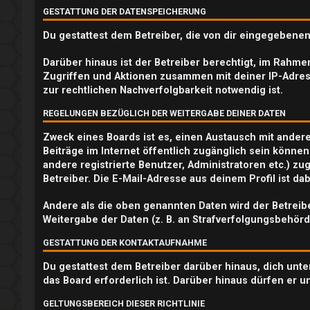
GESTATTUNG DER DATENSPEICHERUNG
e
Du gestattest dem Betreiber, die von dir eingegebene
r
Darüber hinaus ist der Betreiber berechtigt, im Rahm
e
Zugriffen und Aktionen zusammen mit deiner IP-Adres
zur rechtlichen Nachverfolgbarkeit notwendig ist.
n
REGELUNGEN BEZÜGLICH DER WEITERGABE DEINER DATEN
Zweck eines Boards ist es, einen Austausch mit andere
U
Beiträge im Internet öffentlich zugänglich sein können
andere registrierte Benutzer, Administratoren etc.) 
n
Betreiber. Die E-Mail-Adresse aus deinem Profil ist d
b
Andere als die oben genannten Daten wird der Betreibe
Weitergabe der Daten (z. B. an Strafverfolgungsbehörde
e
GESTATTUNG DER KONTAKTAUFNAHME
a
Du gestattest dem Betreiber darüber hinaus, dich unte
n
das Board erforderlich ist. Darüber hinaus dürfen er u
t
GELTUNGSBEREICH DIESER RICHTLINIE