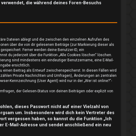
ten verwendet, die während deines Foren-Besuchs
räre Dateien ablegt und die zwischen den einzelnen Aufrufen des
ionen über die von dir gelesenen Beiträge (zur Markierung dieser als
gespeichert. Ferner werden deine Benutzer-ID, ein
nst du jederzeit über die Funktion „Alle Cookies löschen“ löschen.
trierung sind mindestens ein eindeutiger Benutzername, eine E-Mail-
ngabe ersichtlich.
u einen Beitrag als Entwurf zwischenspeicherst. In diesen Fällen wird
u zählen Private Nachrichten und Umfragen), Änderungen an zentralen
ser-Kennzeichnung (User Agent) wird nur in der „Wer ist online?“-
fragen, der Gelesen-Status von deinen Beiträgen oder explizit von
ohlen, dieses Passwort nicht auf einer Vielzahl von
orgsam um. Insbesondere wird dich kein Vertreter des
wort vergessen haben, so kannst du die Funktion „Ich
er E-Mail-Adresse und sendet anschließend ein neu