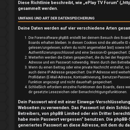
l
Diese Richtlinie beschreibt, wie „ePlay TV Forum“ („ht
gesammelt werden.
d
UMFANG UND ART DER DATENSPEICHERUNG
e
Deine Daten werden auf vier verschiedene Arten gesa
n
Die Forensoftware phpBB erstellt bei deinem Besuch des Board
Boards erhalten bleiben. In diesen Cookies sind die aktuelle ID
gelesen/ungelesen; sofern du nicht angemeldet bist) sowie Inf
Authentifizierungsschlüssel und eine Session-ID gespeichert. D
R
Weiterhin werden die Daten gespeichert, die du bei der Registr
Adresse und ein Passwort notwendig. Wenn durch den Betreiber 
e
Wenn du einen Beitrag oder eine private Nachricht erstellst, s
auch deine IP-Adresse gespeichert. Die IP-Adresse wird weite
g
Profildaten (E-Mail-Adresse, Kontoaktivierung, Benutzer-Passw
Funktion angezeigt und nicht dauerhaft gespeichert.
i
Schließlich erfordern einzelne Funktionen des Boards, dass w
dir gesetzte Lesezeichen oder Benachrichtigungsfunktionen.
s
Dein Passwort wird mit einer Einwege-Verschlüsselung (
t
Webseiten zu verwenden. Das Passwort ist dein Schlüs
Betreibers, von phpBB Limited oder ein Dritter berech
r
habe mein Passwort vergessen“ benutzen. Die phpBB-
generiertes Passwort an diese Adresse, mit dem du da
i