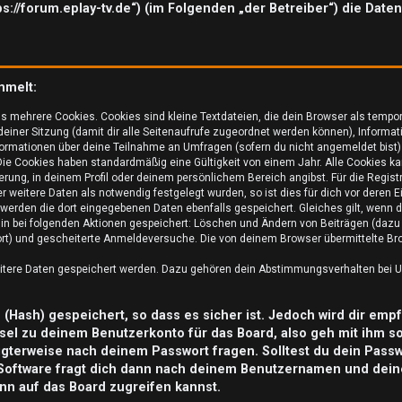
tps://forum.eplay-tv.de“) (im Folgenden „der Betreiber“) die Da
mmelt:
s mehrere Cookies. Cookies sind kleine Textdateien, die dein Browser als tempo
 deiner Sitzung (damit dir alle Seitenaufrufe zugeordnet werden können), Informat
ormationen über deine Teilnahme an Umfragen (sofern du nicht angemeldet bist) 
ie Cookies haben standardmäßig eine Gültigkeit von einem Jahr. Alle Cookies kan
ierung, in deinem Profil oder deinem persönlichem Bereich angibst. Für die Regis
weitere Daten als notwendig festgelegt wurden, so ist dies für dich vor deren Ei
o werden die dort eingegebenen Daten ebenfalls gespeichert. Gleiches gilt, wenn d
rhin bei folgenden Aktionen gespeichert: Löschen und Ändern von Beiträgen (daz
ort) und gescheiterte Anmeldeversuche. Die von deinem Browser übermittelte Brow
eitere Daten gespeichert werden. Dazu gehören dein Abstimmungsverhalten bei Um
Hash) gespeichert, so dass es sicher ist. Jedoch wird dir empf
sel zu deinem Benutzerkonto für das Board, also geh mit ihm s
tigterweise nach deinem Passwort fragen. Solltest du dein Pass
Software fragt dich dann nach deinem Benutzernamen und dein
nn auf das Board zugreifen kannst.