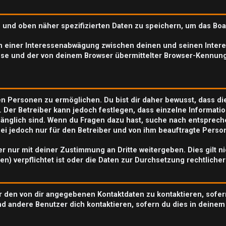
n und oben näher spezifizierten Daten zu speichern, um das Bo
en einer Interessenabwägung zwischen deinen und seinen Interes
se und der von deinem Browser übermittelter Browser-Kennung
n Personen zu ermöglichen. Du bist dir daher bewusst, dass die 
. Der Betreiber kann jedoch festlegen, dass einzelne Informatio
zugänglich sind. Wenn du Fragen dazu hast, suche nach entspre
abei jedoch nur für den Betreiber und von ihm beauftragte Perso
r nur mit deiner Zustimmung an Dritte weitergeben. Dies gilt n
n) verpflichtet ist oder die Daten zur Durchsetzung rechtlicher
r den von dir angegebenen Kontaktdaten zu kontaktieren, sofer
nd andere Benutzer dich kontaktieren, sofern du dies in deinem