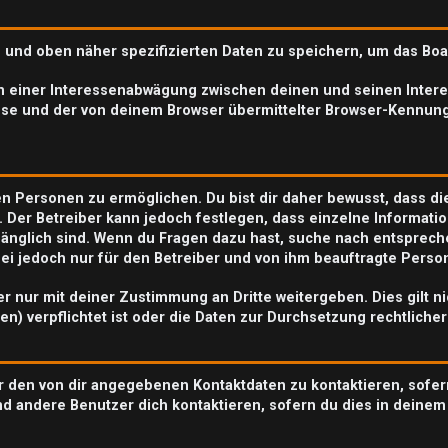
n und oben näher spezifizierten Daten zu speichern, um das Bo
en einer Interessenabwägung zwischen deinen und seinen Interes
se und der von deinem Browser übermittelter Browser-Kennung
n Personen zu ermöglichen. Du bist dir daher bewusst, dass die 
. Der Betreiber kann jedoch festlegen, dass einzelne Informatio
zugänglich sind. Wenn du Fragen dazu hast, suche nach entspre
abei jedoch nur für den Betreiber und von ihm beauftragte Perso
r nur mit deiner Zustimmung an Dritte weitergeben. Dies gilt n
n) verpflichtet ist oder die Daten zur Durchsetzung rechtlicher
r den von dir angegebenen Kontaktdaten zu kontaktieren, sofer
nd andere Benutzer dich kontaktieren, sofern du dies in deinem