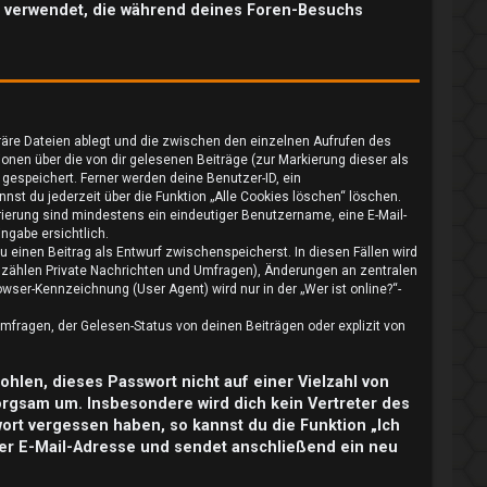
ten verwendet, die während deines Foren-Besuchs
räre Dateien ablegt und die zwischen den einzelnen Aufrufen des
ionen über die von dir gelesenen Beiträge (zur Markierung dieser als
gespeichert. Ferner werden deine Benutzer-ID, ein
nst du jederzeit über die Funktion „Alle Cookies löschen“ löschen.
trierung sind mindestens ein eindeutiger Benutzername, eine E-Mail-
ngabe ersichtlich.
u einen Beitrag als Entwurf zwischenspeicherst. In diesen Fällen wird
u zählen Private Nachrichten und Umfragen), Änderungen an zentralen
ser-Kennzeichnung (User Agent) wird nur in der „Wer ist online?“-
fragen, der Gelesen-Status von deinen Beiträgen oder explizit von
ohlen, dieses Passwort nicht auf einer Vielzahl von
orgsam um. Insbesondere wird dich kein Vertreter des
wort vergessen haben, so kannst du die Funktion „Ich
er E-Mail-Adresse und sendet anschließend ein neu