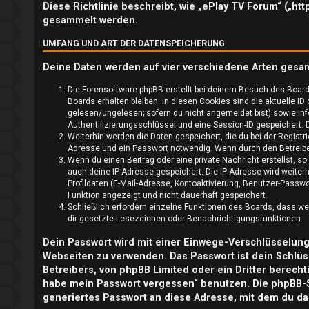
l
Diese Richtlinie beschreibt, wie „ePlay TV Forum“ („ht
gesammelt werden.
d
UMFANG UND ART DER DATENSPEICHERUNG
e
Deine Daten werden auf vier verschiedene Arten gesa
n
Die Forensoftware phpBB erstellt bei deinem Besuch des Board
Boards erhalten bleiben. In diesen Cookies sind die aktuelle ID
gelesen/ungelesen; sofern du nicht angemeldet bist) sowie Inf
Authentifizierungsschlüssel und eine Session-ID gespeichert. D
R
Weiterhin werden die Daten gespeichert, die du bei der Registr
Adresse und ein Passwort notwendig. Wenn durch den Betreiber 
e
Wenn du einen Beitrag oder eine private Nachricht erstellst, s
auch deine IP-Adresse gespeichert. Die IP-Adresse wird weite
g
Profildaten (E-Mail-Adresse, Kontoaktivierung, Benutzer-Passw
Funktion angezeigt und nicht dauerhaft gespeichert.
i
Schließlich erfordern einzelne Funktionen des Boards, dass w
dir gesetzte Lesezeichen oder Benachrichtigungsfunktionen.
s
Dein Passwort wird mit einer Einwege-Verschlüsselung (
t
Webseiten zu verwenden. Das Passwort ist dein Schlüs
Betreibers, von phpBB Limited oder ein Dritter berech
r
habe mein Passwort vergessen“ benutzen. Die phpBB-
generiertes Passwort an diese Adresse, mit dem du da
i