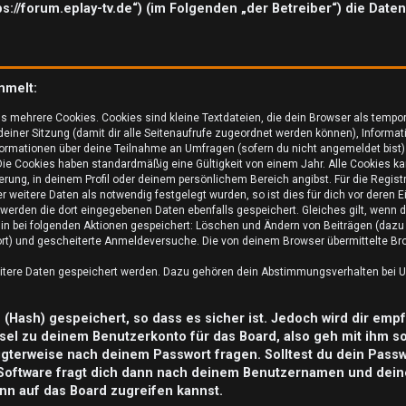
tps://forum.eplay-tv.de“) (im Folgenden „der Betreiber“) die Da
mmelt:
s mehrere Cookies. Cookies sind kleine Textdateien, die dein Browser als tempo
 deiner Sitzung (damit dir alle Seitenaufrufe zugeordnet werden können), Informat
ormationen über deine Teilnahme an Umfragen (sofern du nicht angemeldet bist) 
ie Cookies haben standardmäßig eine Gültigkeit von einem Jahr. Alle Cookies kan
ierung, in deinem Profil oder deinem persönlichem Bereich angibst. Für die Regis
weitere Daten als notwendig festgelegt wurden, so ist dies für dich vor deren Ei
o werden die dort eingegebenen Daten ebenfalls gespeichert. Gleiches gilt, wenn d
rhin bei folgenden Aktionen gespeichert: Löschen und Ändern von Beiträgen (daz
ort) und gescheiterte Anmeldeversuche. Die von deinem Browser übermittelte Brow
eitere Daten gespeichert werden. Dazu gehören dein Abstimmungsverhalten bei Um
Hash) gespeichert, so dass es sicher ist. Jedoch wird dir empf
sel zu deinem Benutzerkonto für das Board, also geh mit ihm s
tigterweise nach deinem Passwort fragen. Solltest du dein Pass
Software fragt dich dann nach deinem Benutzernamen und dein
nn auf das Board zugreifen kannst.