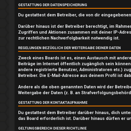
GESTATTUNG DER DATENSPEICHERUNG
e
Du gestattest dem Betreiber, die von dir eingegebene
r
Darüber hinaus ist der Betreiber berechtigt, im Rahm
e
Zugriffen und Aktionen zusammen mit deiner IP-Adres
zur rechtlichen Nachverfolgbarkeit notwendig ist.
n
REGELUNGEN BEZÜGLICH DER WEITERGABE DEINER DATEN
Zweck eines Boards ist es, einen Austausch mit andere
U
Beiträge im Internet öffentlich zugänglich sein können
andere registrierte Benutzer, Administratoren etc.) 
n
Betreiber. Die E-Mail-Adresse aus deinem Profil ist d
b
Andere als die oben genannten Daten wird der Betreibe
Weitergabe der Daten (z. B. an Strafverfolgungsbehörde
e
GESTATTUNG DER KONTAKTAUFNAHME
a
Du gestattest dem Betreiber darüber hinaus, dich unte
n
das Board erforderlich ist. Darüber hinaus dürfen er u
t
GELTUNGSBEREICH DIESER RICHTLINIE