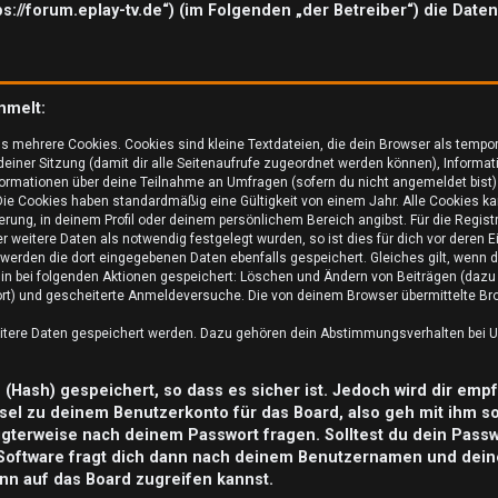
tps://forum.eplay-tv.de“) (im Folgenden „der Betreiber“) die Da
mmelt:
s mehrere Cookies. Cookies sind kleine Textdateien, die dein Browser als tempo
 deiner Sitzung (damit dir alle Seitenaufrufe zugeordnet werden können), Informat
ormationen über deine Teilnahme an Umfragen (sofern du nicht angemeldet bist) 
ie Cookies haben standardmäßig eine Gültigkeit von einem Jahr. Alle Cookies kan
ierung, in deinem Profil oder deinem persönlichem Bereich angibst. Für die Regis
weitere Daten als notwendig festgelegt wurden, so ist dies für dich vor deren Ei
o werden die dort eingegebenen Daten ebenfalls gespeichert. Gleiches gilt, wenn d
rhin bei folgenden Aktionen gespeichert: Löschen und Ändern von Beiträgen (daz
ort) und gescheiterte Anmeldeversuche. Die von deinem Browser übermittelte Brow
eitere Daten gespeichert werden. Dazu gehören dein Abstimmungsverhalten bei Um
Hash) gespeichert, so dass es sicher ist. Jedoch wird dir empf
sel zu deinem Benutzerkonto für das Board, also geh mit ihm s
tigterweise nach deinem Passwort fragen. Solltest du dein Pass
Software fragt dich dann nach deinem Benutzernamen und dein
nn auf das Board zugreifen kannst.