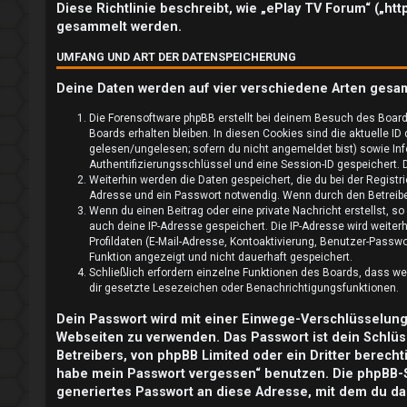
l
Diese Richtlinie beschreibt, wie „ePlay TV Forum“ („ht
gesammelt werden.
d
UMFANG UND ART DER DATENSPEICHERUNG
e
Deine Daten werden auf vier verschiedene Arten gesa
n
Die Forensoftware phpBB erstellt bei deinem Besuch des Board
Boards erhalten bleiben. In diesen Cookies sind die aktuelle ID
gelesen/ungelesen; sofern du nicht angemeldet bist) sowie Inf
Authentifizierungsschlüssel und eine Session-ID gespeichert. D
R
Weiterhin werden die Daten gespeichert, die du bei der Registr
Adresse und ein Passwort notwendig. Wenn durch den Betreiber 
e
Wenn du einen Beitrag oder eine private Nachricht erstellst, s
auch deine IP-Adresse gespeichert. Die IP-Adresse wird weite
g
Profildaten (E-Mail-Adresse, Kontoaktivierung, Benutzer-Passw
Funktion angezeigt und nicht dauerhaft gespeichert.
i
Schließlich erfordern einzelne Funktionen des Boards, dass w
dir gesetzte Lesezeichen oder Benachrichtigungsfunktionen.
s
Dein Passwort wird mit einer Einwege-Verschlüsselung (
t
Webseiten zu verwenden. Das Passwort ist dein Schlüs
Betreibers, von phpBB Limited oder ein Dritter berech
r
habe mein Passwort vergessen“ benutzen. Die phpBB-
generiertes Passwort an diese Adresse, mit dem du da
i