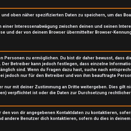
n und oben näher spezifizierten Daten zu speichern, um das Bo
en einer Interessenabwägung zwischen deinen und seinen Interes
se und der von deinem Browser übermittelter Browser-Kennung
n Personen zu ermöglichen. Du bist dir daher bewusst, dass die 
. Der Betreiber kann jedoch festlegen, dass einzelne Informatio
zugänglich sind. Wenn du Fragen dazu hast, suche nach entspre
abei jedoch nur für den Betreiber und von ihm beauftragte Perso
r nur mit deiner Zustimmung an Dritte weitergeben. Dies gilt n
n) verpflichtet ist oder die Daten zur Durchsetzung rechtlicher
r den von dir angegebenen Kontaktdaten zu kontaktieren, sofer
nd andere Benutzer dich kontaktieren, sofern du dies in deinem