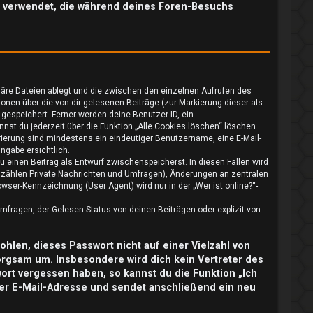
ten verwendet, die während deines Foren-Besuchs
räre Dateien ablegt und die zwischen den einzelnen Aufrufen des
ionen über die von dir gelesenen Beiträge (zur Markierung dieser als
gespeichert. Ferner werden deine Benutzer-ID, ein
nst du jederzeit über die Funktion „Alle Cookies löschen“ löschen.
trierung sind mindestens ein eindeutiger Benutzername, eine E-Mail-
ngabe ersichtlich.
u einen Beitrag als Entwurf zwischenspeicherst. In diesen Fällen wird
u zählen Private Nachrichten und Umfragen), Änderungen an zentralen
ser-Kennzeichnung (User Agent) wird nur in der „Wer ist online?“-
fragen, der Gelesen-Status von deinen Beiträgen oder explizit von
ohlen, dieses Passwort nicht auf einer Vielzahl von
orgsam um. Insbesondere wird dich kein Vertreter des
wort vergessen haben, so kannst du die Funktion „Ich
er E-Mail-Adresse und sendet anschließend ein neu