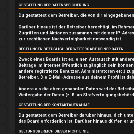
GESTATTUNG DER DATENSPEICHERUNG
e
Du gestattest dem Betreiber, die von dir eingegebene
r
Darüber hinaus ist der Betreiber berechtigt, im Rahm
e
Zugriffen und Aktionen zusammen mit deiner IP-Adres
zur rechtlichen Nachverfolgbarkeit notwendig ist.
n
REGELUNGEN BEZÜGLICH DER WEITERGABE DEINER DATEN
Zweck eines Boards ist es, einen Austausch mit andere
U
Beiträge im Internet öffentlich zugänglich sein können
andere registrierte Benutzer, Administratoren etc.) 
n
Betreiber. Die E-Mail-Adresse aus deinem Profil ist d
b
Andere als die oben genannten Daten wird der Betreibe
Weitergabe der Daten (z. B. an Strafverfolgungsbehörde
e
GESTATTUNG DER KONTAKTAUFNAHME
a
Du gestattest dem Betreiber darüber hinaus, dich unte
n
das Board erforderlich ist. Darüber hinaus dürfen er u
t
GELTUNGSBEREICH DIESER RICHTLINIE