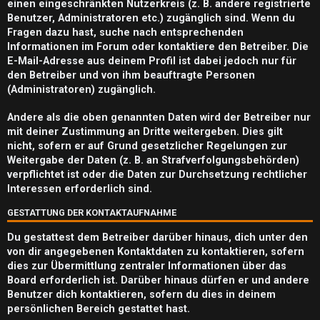
m
einen eingeschränkten Nutzerkreis (z. B. andere registrierte
Benutzer, Administratoren etc.) zugänglich sind. Wenn du
e
Fragen dazu hast, suche nach entsprechenden
n
Informationen im Forum oder kontaktiere den Betreiber. Die
E-Mail-Adresse aus deinem Profil ist dabei jedoch nur für
den Betreiber und von ihm beauftragte Personen
(Administratoren) zugänglich.
S
Andere als die oben genannten Daten wird der Betreiber nur
mit deiner Zustimmung an Dritte weitergeben. Dies gilt
u
nicht, sofern er auf Grund gesetzlicher Regelungen zur
c
Weitergabe der Daten (z. B. an Strafverfolgungsbehörden)
verpflichtet ist oder die Daten zur Durchsetzung rechtlicher
h
Interessen erforderlich sind.
e
GESTATTUNG DER KONTAKTAUFNAHME
Du gestattest dem Betreiber darüber hinaus, dich unter den
von dir angegebenen Kontaktdaten zu kontaktieren, sofern
dies zur Übermittlung zentraler Informationen über das
F
Board erforderlich ist. Darüber hinaus dürfen er und andere
A
Benutzer dich kontaktieren, sofern du dies in deinem
persönlichen Bereich gestattet hast.