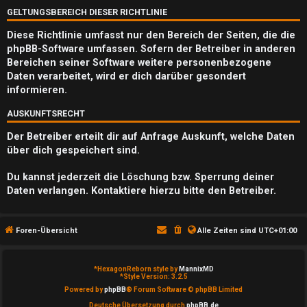
Q
GELTUNGSBEREICH DIESER RICHTLINIE
Diese Richtlinie umfasst nur den Bereich der Seiten, die die
phpBB-Software umfassen. Sofern der Betreiber in anderen
Bereichen seiner Software weitere personenbezogene
Daten verarbeitet, wird er dich darüber gesondert
informieren.
AUSKUNFTSRECHT
Der Betreiber erteilt dir auf Anfrage Auskunft, welche Daten
über dich gespeichert sind.
Du kannst jederzeit die Löschung bzw. Sperrung deiner
Daten verlangen. Kontaktiere hierzu bitte den Betreiber.
Foren-Übersicht
Alle Zeiten sind
UTC+01:00
*
HexagonReborn style by
MannixMD
*
Style Version: 3.2.5
Powered by
phpBB
® Forum Software © phpBB Limited
Deutsche Übersetzung durch
phpBB.de