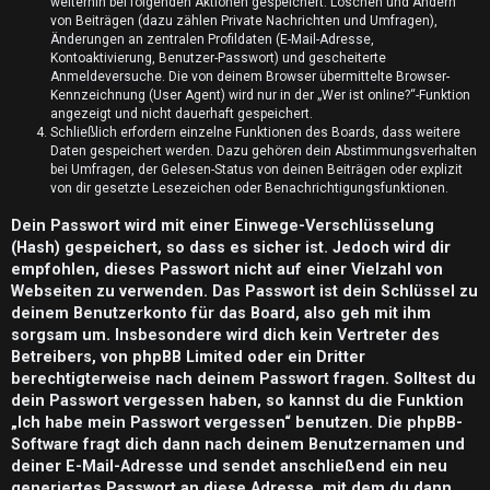
n
weiterhin bei folgenden Aktionen gespeichert: Löschen und Ändern
von Beiträgen (dazu zählen Private Nachrichten und Umfragen),
t
Änderungen an zentralen Profildaten (E-Mail-Adresse,
Kontoaktivierung, Benutzer-Passwort) und gescheiterte
w
Anmeldeversuche. Die von deinem Browser übermittelte Browser-
Kennzeichnung (User Agent) wird nur in der „Wer ist online?“-Funktion
o
angezeigt und nicht dauerhaft gespeichert.
Schließlich erfordern einzelne Funktionen des Boards, dass weitere
Daten gespeichert werden. Dazu gehören dein Abstimmungsverhalten
r
bei Umfragen, der Gelesen-Status von deinen Beiträgen oder explizit
von dir gesetzte Lesezeichen oder Benachrichtigungsfunktionen.
t
Dein Passwort wird mit einer Einwege-Verschlüsselung
e
(Hash) gespeichert, so dass es sicher ist. Jedoch wird dir
t
empfohlen, dieses Passwort nicht auf einer Vielzahl von
Webseiten zu verwenden. Das Passwort ist dein Schlüssel zu
e
deinem Benutzerkonto für das Board, also geh mit ihm
sorgsam um. Insbesondere wird dich kein Vertreter des
T
Betreibers, von phpBB Limited oder ein Dritter
berechtigterweise nach deinem Passwort fragen. Solltest du
h
dein Passwort vergessen haben, so kannst du die Funktion
e
„Ich habe mein Passwort vergessen“ benutzen. Die phpBB-
Software fragt dich dann nach deinem Benutzernamen und
m
deiner E-Mail-Adresse und sendet anschließend ein neu
generiertes Passwort an diese Adresse, mit dem du dann