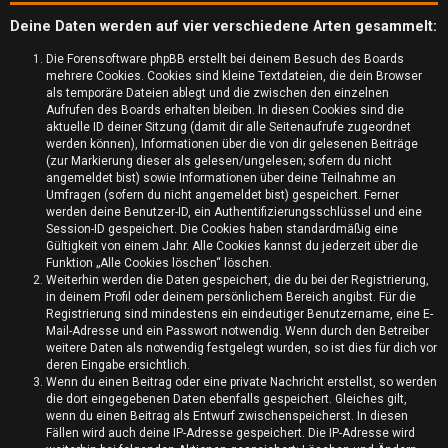
Deine Daten werden auf vier verschiedene Arten gesammelt:
Die Forensoftware phpBB erstellt bei deinem Besuch des Boards
mehrere Cookies. Cookies sind kleine Textdateien, die dein Browser
als temporäre Dateien ablegt und die zwischen den einzelnen
Aufrufen des Boards erhalten bleiben. In diesen Cookies sind die
aktuelle ID deiner Sitzung (damit dir alle Seitenaufrufe zugeordnet
werden können), Informationen über die von dir gelesenen Beiträge
(zur Markierung dieser als gelesen/ungelesen; sofern du nicht
angemeldet bist) sowie Informationen über deine Teilnahme an
Umfragen (sofern du nicht angemeldet bist) gespeichert. Ferner
werden deine Benutzer-ID, ein Authentifizierungsschlüssel und eine
Session-ID gespeichert. Die Cookies haben standardmäßig eine
Gültigkeit von einem Jahr. Alle Cookies kannst du jederzeit über die
Funktion „Alle Cookies löschen“ löschen.
U
Weiterhin werden die Daten gespeichert, die du bei der Registrierung,
in deinem Profil oder deinem persönlichem Bereich angibst. Für die
n
Registrierung sind mindestens ein eindeutiger Benutzername, eine E-
Mail-Adresse und ein Passwort notwendig. Wenn durch den Betreiber
b
weitere Daten als notwendig festgelegt wurden, so ist dies für dich vor
deren Eingabe ersichtlich.
e
Wenn du einen Beitrag oder eine private Nachricht erstellst, so werden
die dort eingegebenen Daten ebenfalls gespeichert. Gleiches gilt,
a
wenn du einen Beitrag als Entwurf zwischenspeicherst. In diesen
Fällen wird auch deine IP-Adresse gespeichert. Die IP-Adresse wird