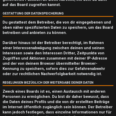
e
auf das Board zugreifen kannst.
n
GESTATTUNG DER DATENSPEICHERUNG
Du gestattest dem Betreiber, die von dir eingegebenen und
oben näher spezifizierten Daten zu speichern, um das Board
betreiben und anbieten zu können.
A
k
Darüber hinaus ist der Betreiber berechtigt, im Rahmen
einer Interessenabwägung zwischen deinen und seinen
t
Interessen sowie den Interessen Dritter, Zeitpunkte von
Zugriffen und Aktionen zusammen mit deiner IP-Adresse
i
und der von deinem Browser übermittelter Browser-
Kennung zu speichern, sofern dies zur Gefahrenabwehr
v
oder zur rechtlichen Nachverfolgbarkeit notwendig ist.
e
REGELUNGEN BEZÜGLICH DER WEITERGABE DEINER DATEN
T
Zweck eines Boards ist es, einen Austausch mit anderen
h
Personen zu ermöglichen. Du bist dir daher bewusst, dass
die Daten deines Profils und die von dir erstellten Beiträge
e
im Internet öffentlich zugänglich sein können. Der Betreiber
kann jedoch festlegen, dass einzelne Informationen nur für