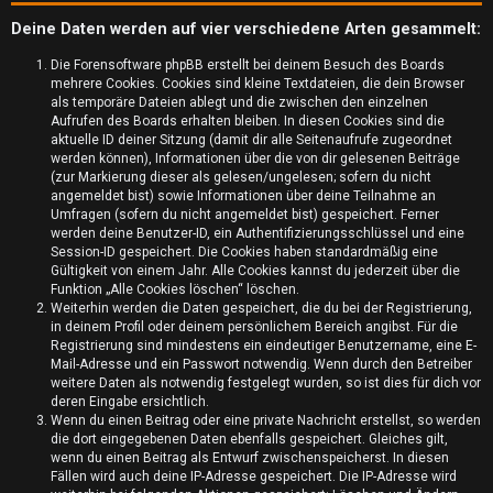
Deine Daten werden auf vier verschiedene Arten gesammelt:
Die Forensoftware phpBB erstellt bei deinem Besuch des Boards
mehrere Cookies. Cookies sind kleine Textdateien, die dein Browser
als temporäre Dateien ablegt und die zwischen den einzelnen
Aufrufen des Boards erhalten bleiben. In diesen Cookies sind die
aktuelle ID deiner Sitzung (damit dir alle Seitenaufrufe zugeordnet
werden können), Informationen über die von dir gelesenen Beiträge
(zur Markierung dieser als gelesen/ungelesen; sofern du nicht
angemeldet bist) sowie Informationen über deine Teilnahme an
Umfragen (sofern du nicht angemeldet bist) gespeichert. Ferner
werden deine Benutzer-ID, ein Authentifizierungsschlüssel und eine
Session-ID gespeichert. Die Cookies haben standardmäßig eine
Gültigkeit von einem Jahr. Alle Cookies kannst du jederzeit über die
Funktion „Alle Cookies löschen“ löschen.
U
Weiterhin werden die Daten gespeichert, die du bei der Registrierung,
in deinem Profil oder deinem persönlichem Bereich angibst. Für die
n
Registrierung sind mindestens ein eindeutiger Benutzername, eine E-
Mail-Adresse und ein Passwort notwendig. Wenn durch den Betreiber
b
weitere Daten als notwendig festgelegt wurden, so ist dies für dich vor
deren Eingabe ersichtlich.
e
Wenn du einen Beitrag oder eine private Nachricht erstellst, so werden
die dort eingegebenen Daten ebenfalls gespeichert. Gleiches gilt,
a
wenn du einen Beitrag als Entwurf zwischenspeicherst. In diesen
Fällen wird auch deine IP-Adresse gespeichert. Die IP-Adresse wird