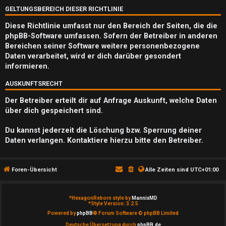
Q
GELTUNGSBEREICH DIESER RICHTLINIE
Diese Richtlinie umfasst nur den Bereich der Seiten, die die
phpBB-Software umfassen. Sofern der Betreiber in anderen
Bereichen seiner Software weitere personenbezogene
Daten verarbeitet, wird er dich darüber gesondert
informieren.
AUSKUNFTSRECHT
Der Betreiber erteilt dir auf Anfrage Auskunft, welche Daten
über dich gespeichert sind.
Du kannst jederzeit die Löschung bzw. Sperrung deiner
Daten verlangen. Kontaktiere hierzu bitte den Betreiber.
Foren-Übersicht
Alle Zeiten sind
UTC+01:00
*
HexagonReborn style by
MannixMD
*
Style Version: 3.2.5
Powered by
phpBB
® Forum Software © phpBB Limited
Deutsche Übersetzung durch
phpBB.de