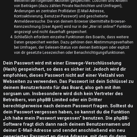
n
weiterhin bei folgenden Aktionen gespeichert: Löschen und Ändern
von Beiträgen (dazu zählen Private Nachrichten und Umfragen),
t
Änderungen an zentralen Profildaten (E-Mail-Adresse,
Kontoaktivierung, Benutzer-Passwort) und gescheiterte
w
Anmeldeversuche. Die von deinem Browser übermittelte Browser-
Kennzeichnung (User Agent) wird nur in der „Wer ist online?“-Funktion
o
angezeigt und nicht dauerhaft gespeichert.
Schließlich erfordern einzelne Funktionen des Boards, dass weitere
Daten gespeichert werden. Dazu gehören dein Abstimmungsverhalten
r
bei Umfragen, der Gelesen-Status von deinen Beiträgen oder explizit
von dir gesetzte Lesezeichen oder Benachrichtigungsfunktionen.
t
Dein Passwort wird mit einer Einwege-Verschlüsselung
e
(Hash) gespeichert, so dass es sicher ist. Jedoch wird dir
t
empfohlen, dieses Passwort nicht auf einer Vielzahl von
Webseiten zu verwenden. Das Passwort ist dein Schlüssel zu
e
deinem Benutzerkonto für das Board, also geh mit ihm
sorgsam um. Insbesondere wird dich kein Vertreter des
T
Betreibers, von phpBB Limited oder ein Dritter
berechtigterweise nach deinem Passwort fragen. Solltest du
h
dein Passwort vergessen haben, so kannst du die Funktion
e
„Ich habe mein Passwort vergessen“ benutzen. Die phpBB-
Software fragt dich dann nach deinem Benutzernamen und
m
deiner E-Mail-Adresse und sendet anschließend ein neu
generiertes Passwort an diese Adresse, mit dem du dann