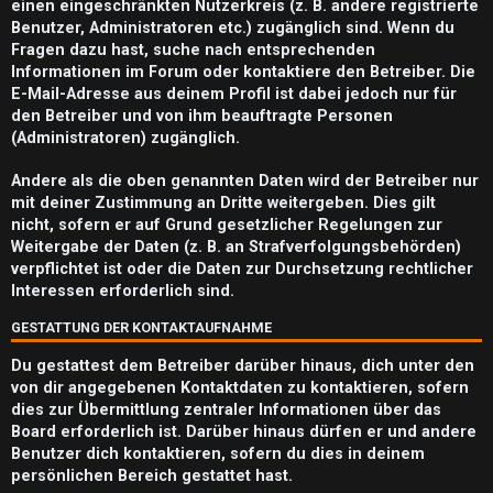
m
einen eingeschränkten Nutzerkreis (z. B. andere registrierte
Benutzer, Administratoren etc.) zugänglich sind. Wenn du
e
Fragen dazu hast, suche nach entsprechenden
n
Informationen im Forum oder kontaktiere den Betreiber. Die
E-Mail-Adresse aus deinem Profil ist dabei jedoch nur für
den Betreiber und von ihm beauftragte Personen
(Administratoren) zugänglich.
S
Andere als die oben genannten Daten wird der Betreiber nur
mit deiner Zustimmung an Dritte weitergeben. Dies gilt
u
nicht, sofern er auf Grund gesetzlicher Regelungen zur
c
Weitergabe der Daten (z. B. an Strafverfolgungsbehörden)
verpflichtet ist oder die Daten zur Durchsetzung rechtlicher
h
Interessen erforderlich sind.
e
GESTATTUNG DER KONTAKTAUFNAHME
Du gestattest dem Betreiber darüber hinaus, dich unter den
von dir angegebenen Kontaktdaten zu kontaktieren, sofern
dies zur Übermittlung zentraler Informationen über das
F
Board erforderlich ist. Darüber hinaus dürfen er und andere
A
Benutzer dich kontaktieren, sofern du dies in deinem
persönlichen Bereich gestattet hast.