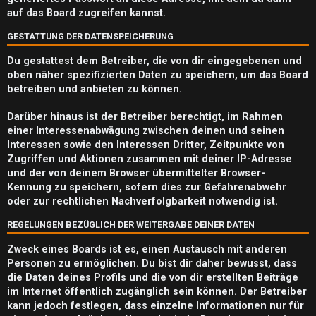
e
auf das Board zugreifen kannst.
n
GESTATTUNG DER DATENSPEICHERUNG
Du gestattest dem Betreiber, die von dir eingegebenen und
oben näher spezifizierten Daten zu speichern, um das Board
betreiben und anbieten zu können.
A
k
Darüber hinaus ist der Betreiber berechtigt, im Rahmen
einer Interessenabwägung zwischen deinen und seinen
t
Interessen sowie den Interessen Dritter, Zeitpunkte von
Zugriffen und Aktionen zusammen mit deiner IP-Adresse
i
und der von deinem Browser übermittelter Browser-
Kennung zu speichern, sofern dies zur Gefahrenabwehr
v
oder zur rechtlichen Nachverfolgbarkeit notwendig ist.
e
REGELUNGEN BEZÜGLICH DER WEITERGABE DEINER DATEN
T
Zweck eines Boards ist es, einen Austausch mit anderen
h
Personen zu ermöglichen. Du bist dir daher bewusst, dass
die Daten deines Profils und die von dir erstellten Beiträge
e
im Internet öffentlich zugänglich sein können. Der Betreiber
kann jedoch festlegen, dass einzelne Informationen nur für