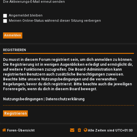
n
Die Aktivierungs-E-Mail erneut senden
b
Angemeldet bleiben
e
Meinen Online-Status während dieser Sitzung verbergen
a
n
REGISTRIEREN
t
Du musst in diesem Forum registriert sein, um dich anmelden zu können.
w
Die Registrierung ist in wenigen Augenblicken erledigt und ermöglicht dir,
auf weitere Funktionen zuzugreifen. Die Board-Administration kann
o
registrierten Benutzern auch zusätzliche Berechtigungen zuweisen.
Beachte bitte unsere Nutzungsbedingungen und die verwandten
Regelungen, bevor du dich registrierst. Bitte beachte auch die jeweiligen
r
Forenregeln, wenn du dich in diesem Board bewegst.
t
Nutzungsbedingungen
|
Datenschutzerklärung
e
Registrieren
t
e
Foren-Übersicht
Alle Zeiten sind
UTC+01:00