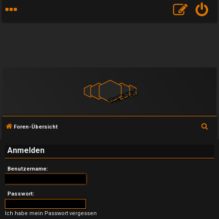
S
Foren-Übersicht
u
Anmelden
c
h
Benutzername:
e
Passwort:
U
Ich habe mein Passwort vergessen