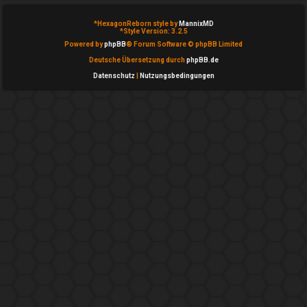
T
*
HexagonReborn style by
MannixMD
h
*
Style Version: 3.2.5
Powered by
phpBB
® Forum Software © phpBB Limited
e
Deutsche Übersetzung durch
phpBB.de
m
Datenschutz
|
Nutzungsbedingungen
e
n
A
k
t
i
v