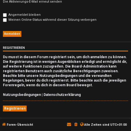
n
Die Aktivierungs-E-Mail erneut senden
b
Angemeldet bleiben
e
Meinen Online-Status während dieser Sitzung verbergen
a
n
REGISTRIEREN
t
Du musst in diesem Forum registriert sein, um dich anmelden zu können.
w
Die Registrierung ist in wenigen Augenblicken erledigt und ermöglicht dir,
auf weitere Funktionen zuzugreifen. Die Board-Administration kann
o
registrierten Benutzern auch zusätzliche Berechtigungen zuweisen.
Beachte bitte unsere Nutzungsbedingungen und die verwandten
Regelungen, bevor du dich registrierst. Bitte beachte auch die jeweiligen
r
Forenregeln, wenn du dich in diesem Board bewegst.
t
Nutzungsbedingungen
|
Datenschutzerklärung
e
Registrieren
t
e
Foren-Übersicht
Alle Zeiten sind
UTC+01:00