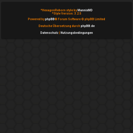
T
*
HexagonReborn style by
MannixMD
h
*
Style Version: 3.2.5
Powered by
phpBB
® Forum Software © phpBB Limited
e
Deutsche Übersetzung durch
phpBB.de
m
Datenschutz
|
Nutzungsbedingungen
e
n
A
k
t
i
v