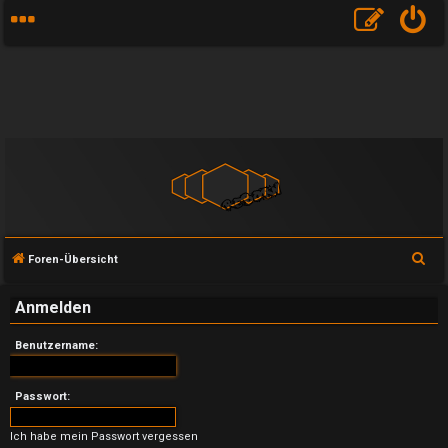
S
Foren-Übersicht
u
Anmelden
c
h
Benutzername:
e
Passwort:
U
Ich habe mein Passwort vergessen