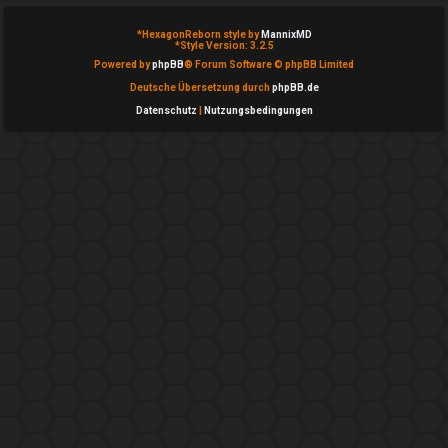
T
*
HexagonReborn style by
MannixMD
h
*
Style Version: 3.2.5
Powered by
phpBB
® Forum Software © phpBB Limited
e
Deutsche Übersetzung durch
phpBB.de
m
Datenschutz
|
Nutzungsbedingungen
e
n
A
k
t
i
v