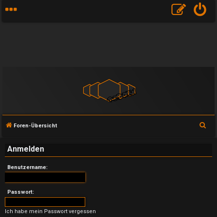
S
Foren-Übersicht
u
Anmelden
c
h
Benutzername:
e
Passwort:
U
Ich habe mein Passwort vergessen