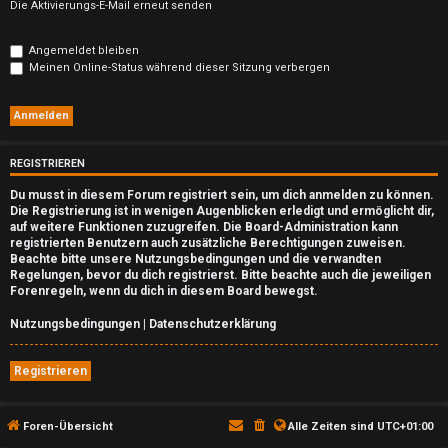
n
Die Aktivierungs-E-Mail erneut senden
b
Angemeldet bleiben
e
Meinen Online-Status während dieser Sitzung verbergen
a
n
REGISTRIEREN
t
Du musst in diesem Forum registriert sein, um dich anmelden zu können.
w
Die Registrierung ist in wenigen Augenblicken erledigt und ermöglicht dir,
auf weitere Funktionen zuzugreifen. Die Board-Administration kann
o
registrierten Benutzern auch zusätzliche Berechtigungen zuweisen.
Beachte bitte unsere Nutzungsbedingungen und die verwandten
Regelungen, bevor du dich registrierst. Bitte beachte auch die jeweiligen
r
Forenregeln, wenn du dich in diesem Board bewegst.
t
Nutzungsbedingungen
|
Datenschutzerklärung
e
Registrieren
t
e
Foren-Übersicht
Alle Zeiten sind
UTC+01:00