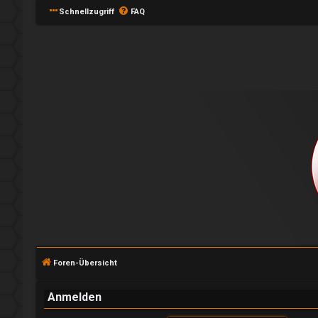
Schnellzugriff
FAQ
A
n
m
e
l
Foren-Übersicht
d
e
Anmelden