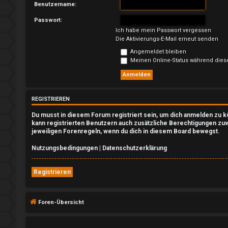
n
Benutzername:
Passwort:
Ich habe mein Passwort vergessen
Die Aktivierungs-E-Mail erneut senden
R
Angemeldet bleiben
Meinen Online-Status während dies
e
g
i
REGISTRIEREN
Du musst in diesem Forum registriert sein, um dich anmelden zu kö
s
kann registrierten Benutzern auch zusätzliche Berechtigungen zuw
jeweiligen Forenregeln, wenn du dich in diesem Board bewegst.
t
Nutzungsbedingungen
|
Datenschutzerklärung
r
i
Registrieren
e
Foren-Übersicht
r