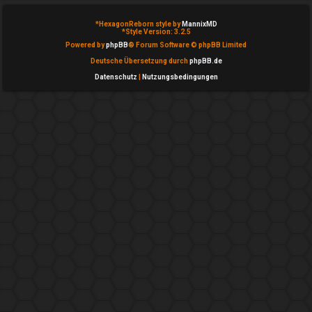
n
b
*
HexagonReborn style by
MannixMD
*
Style Version: 3.2.5
Powered by
phpBB
® Forum Software © phpBB Limited
e
Deutsche Übersetzung durch
phpBB.de
a
Datenschutz
|
Nutzungsbedingungen
n
t
w
o
r
t
e
t
e