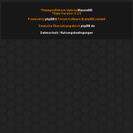
n
b
*
HexagonReborn style by
MannixMD
*
Style Version: 3.2.5
Powered by
phpBB
® Forum Software © phpBB Limited
e
Deutsche Übersetzung durch
phpBB.de
a
Datenschutz
|
Nutzungsbedingungen
n
t
w
o
r
t
e
t
e